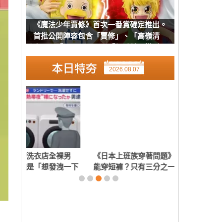
《魔法少年賈修》首次一番賞確定推出。
首批公開陣容包含「賈修」、「高嶺清
人」、「巴爾可」以及「凱喬美」模型
2026.08.07