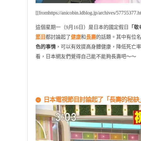
[[fromhttps://anicobin.ldblog.jp/archives/57755377.h
這個星期一（9月16日）是日本的國定假日
「敬
節目
都討論起了
健康
和
長壽
的話題。其中有位
色的事情
，可以有效提高身體健康，降低死亡
看，日本網友們覺得自己能不能夠長壽吧～～
原汁原味的內容在這裡
日本電視節目討論起了「長壽的秘訣