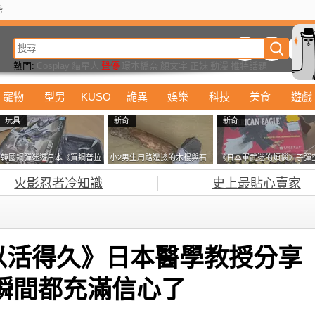
榜
動漫
美食
詭異
娛樂
汽車
電影
遊戲
設計
玩具
潮流
精華
熱門:
Cosplay
貓星人
聲優
環本橋奈
顏文字
正妹
動漫
推特話題
寵物
型男
KUSO
詭異
娛樂
科技
美食
遊戲
玩具
新奇
新奇
韓國鋼彈迷遊日本《買鋼普拉
小2男生用路邊撿的木棍與石
《日本軍武迷的煩惱》子彈
塞不進行李箱》網友們集思廣
頭做成了《石斧》馬麻打開書
盒在日本超級貴 美國網友直
火影忍者冷知識
史上最貼心賣家
益提供解方了……
包嚇一跳怎麼會有這種東
接一大箱寄給他了
西！？
以活得久》日本醫學教授分享
瞬間都充滿信心了