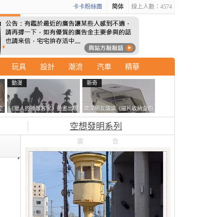
卡卡粉絲團
简体
線上人數：4574
玩具
設計
潮流
汽車
精華
動漫
新奇
空
《獵人的揍敵客家》動畫出現
資深網友議論《磁片收納盒的
的這個剪影是誰？你是不是忘
鎖有什麼用》想偷的話整盒拿
空想發明系列
記還有這號人物了
走不就好了嗎？
廣告