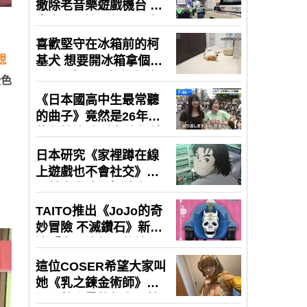
視
些色
看