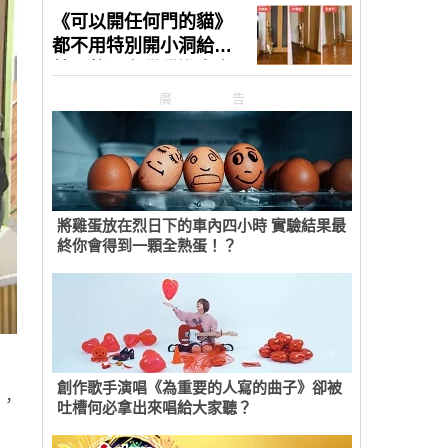
廣告
將雞蛋放在烈日下的車內四小時 實驗結果最
終你會得到一顆全熟蛋！？
創作歌手演唱《為重要的人寫的曲子》卻被
」
，
吐槽何必拿出來唱給大家聽？