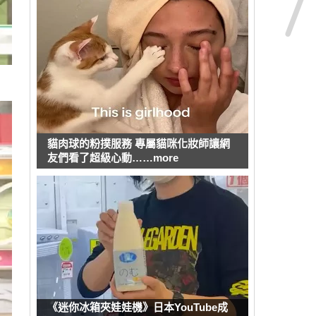
貓肉球的粉撲服務 專屬貓咪化妝師讓網
友們看了超級心動……more
《迷你冰箱夾娃娃機》日本YouTube成