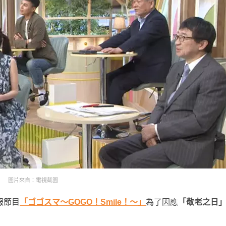
圖片來自：電視截圖
報節目
「ゴゴスマ～GOGO！Smile！～」
為了因應
「敬老之日