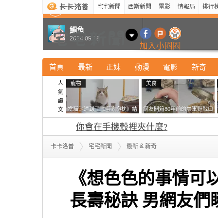
宅宅新聞
西斯新聞
電影
情報局
排行
最新
新奇
正妹
寵物
型男
Kuso
科技
鯛魚
2024.09.18
加入小圈圈
首頁
最新
正妹
動漫
電影
新奇
人
寵物
美食
氣
讚
當貓咪遇到了《海豹抱枕》結
網友開箱80年前的美軍野戰口
文
果玩了10天後，海豹一整個走
糧 罐頭本身保存良好，但裡
你會在手機殼裡夾什麼?
鐘笑翻網友
面的味道...
&
卡卡洛普
宅宅新聞
最新
新奇
《想色色的事情可
長壽秘訣 男網友們