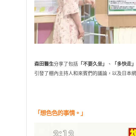
森田醫生
分享了包括
「不要久坐」
、
「多快走
引發了棚內主持人和來賓們的議論，以及日本
「想色色的事情。」