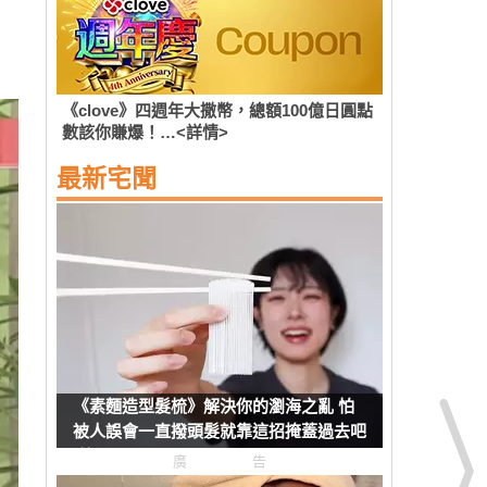
《clove》四週年大撒幣，總額100億日圓點
數該你賺爆！…<詳情>
最新宅聞
《素麵造型髮梳》解決你的瀏海之亂 怕
被人誤會一直撥頭髮就靠這招掩蓋過去吧
(笑)
廣告