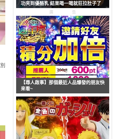
功夾到優酪乳 結果喝一喝就狂拉肚子了
廣告
特別
【尋人啟事】那個最近人品爆發的朋友快
來看~