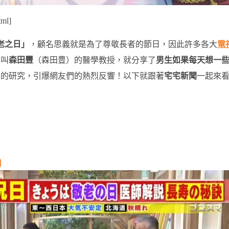
tml]
老之日」
，顧名思義就是為了尊敬長者的節日，因此許多各大
電
名叫
森田豐
（森田豊）的醫學教授，就分享了
男生如果每天想一
率的研究，引爆網友們的熱烈反響！以下就跟著
宅宅新聞
一起來
」