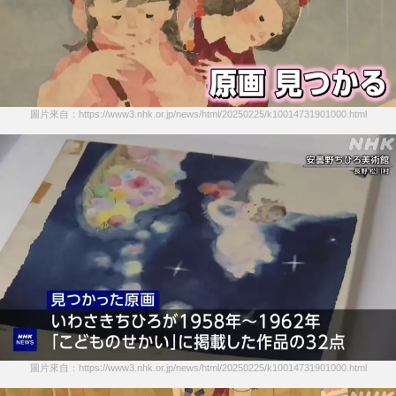
圖片來自：https://www3.nhk.or.jp/news/html/20250225/k10014731901000.html
圖片來自：https://www3.nhk.or.jp/news/html/20250225/k10014731901000.html