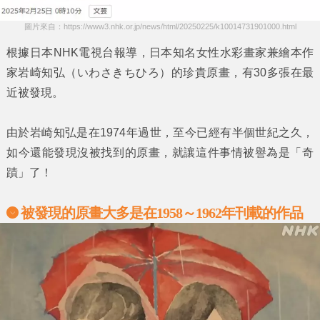
圖片來自：https://www3.nhk.or.jp/news/html/20250225/k10014731901000.html
根據日本NHK電視台報導，日本知名女性水彩畫家兼繪本作
家
岩崎知弘
（いわさきちひろ）的珍貴原畫，有30多張在最
近被發現。
由於
岩崎知弘
是在1974年過世，至今已經有半個世紀之久，
如今還能發現沒被找到的原畫，就讓這件事情被譽為是
「奇
蹟」
了！
被發現的原畫大多是在1958～1962年刊載的作品