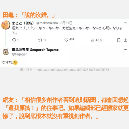
田龜：「說的沒錯
。
」
圖片來自：https://x.com/tagagen/status/1894325467316195783
網友：「相信很多創作者看到這則新聞，都會回想起
『還我原搞！』的往事吧。如果編輯部已經搬家就更
慘了，說到底根本就沒有重視創作者。」