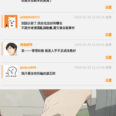
但就失去紙本的質感了
回覆
a0988940371
2025-02-28 13:56:16
檢舉
別說以前了,現在也沒好到哪去
不跟作者溝通亂搞動畫,還引發自殺事件
回覆
漢堡經理
2025-02-28 12:50:51
檢舉
哀~~~~管理松散 就是人手不足或沒教好
回覆
godyou666
2025-02-28 11:11:44
檢舉
我只看沒有田龜的源五郎
回覆