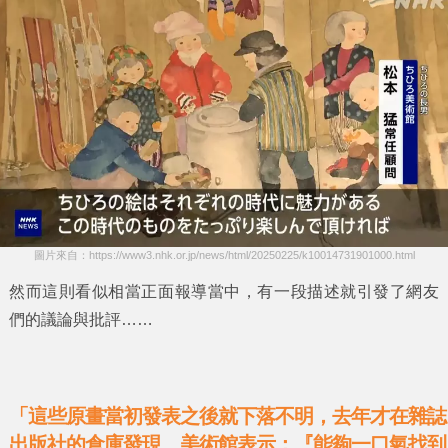
圖片來自：https://www3.nhk.or.jp/news/html/20250225/k10014731901000.html
然而這則看似相當正面報導當中，有一段描述就引發了網友
們的議論與批評……
「這些原畫當初發表之後就下落不明，去年才在雜誌
出版社的倉庫發現。美術館表示：『能夠一口氣找到