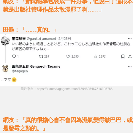
網友：「新聞報導包裝成一件好事，但說白了這根本
就是出版社管理作品太散漫罷了啊……」
田龜：「
……
真的
。
」
圖片來自：https://x.com/tagagen/status/1894325467316195783
網友：「真的很擔心會不會因為濕氣變得皺巴巴，或
是發霉之類的。」