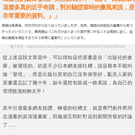
這麼多真的近乎奇蹟，對於驗證當時的畫風來說，是
非常重要的資料。』」
圖片來自：https://www3.nhk.or.jp/news/html/20250225/k10014731901000.html
從上述這段文章當中，可以得知這些原畫是在
「出版社的倉
庫」
被發現的。於是不少日本網友就吐槽，說這根本不能叫
做
「發現」
，而是出版社當初自己沒有保管好，亂丟人家的
原畫還忘記了幾十年，如今還想包裝成一樁美談，為自己的
管理散漫粉飾太平！
其中引發最多網友按讚、轉發的吐槽文，就是專門創作男同
志漫畫的資深漫畫家，
田龜源五郎
針對這則新聞所發的評論
了……