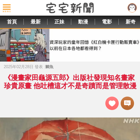
首頁
最新
正妹
動漫
電影
新奇
2025年02月28日 發表 :
鯛魚
《漫畫家田龜源五郎》出版社發現知名畫家
珍貴原畫 他吐槽這才不是奇蹟而是管理散漫