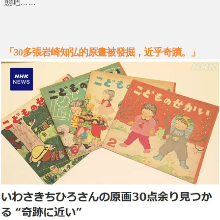
態吧……
「30多張
岩崎知弘的原畫被發掘，近乎奇蹟。
」