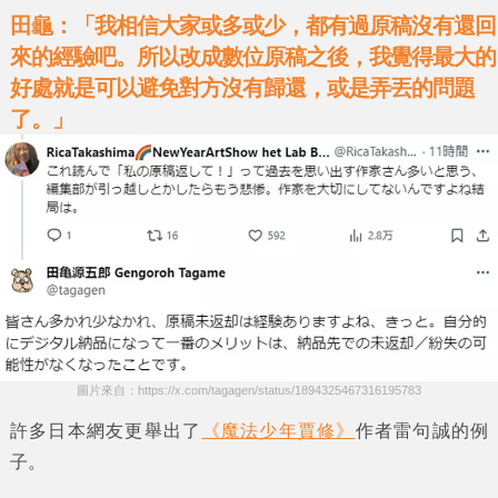
田龜：「我相信大家或多或少，都有過原稿沒有還回
來的經驗吧。所以改成數位原稿之後，我覺得最大的
好處就是可以避免對方沒有歸還，或是弄丟的問題
了。
」
圖片來自：https://x.com/tagagen/status/1894325467316195783
許多日本網友更舉出了
《魔法少年賈修》
作者
雷句誠
的例
子。