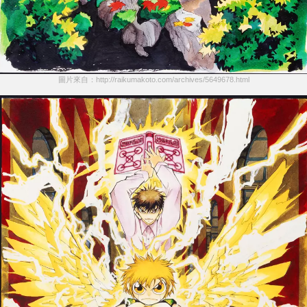
圖片來自：http://raikumakoto.com/archives/5649678.html