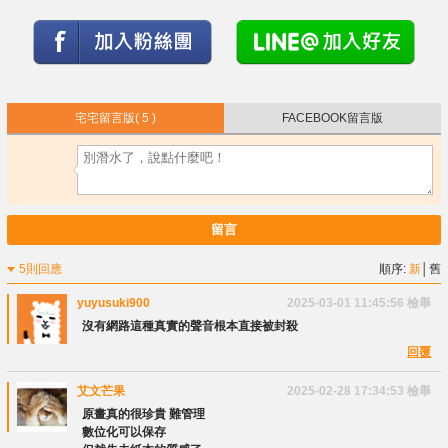
宅宅留言版
( 5 )
FACEBOOK留言版
留言
5則回應
順序:
新
│
舊
yuyusuki900
2025-03-01 11:45:56
檢舉
沒有網路這種真實的聲音根本直接被封殺
回覆
艾文芒果
2025-02-28 17:34:53
檢舉
原畫真的很珍貴 難管理
數位化可以保存