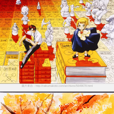
圖片來自：http://raikumakoto.com/archives/5649678.html