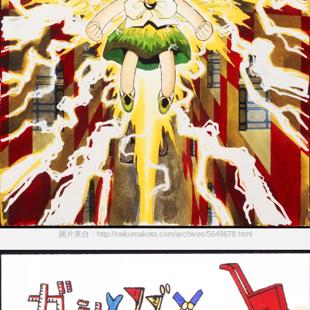
圖片來自：http://raikumakoto.com/archives/5649678.html