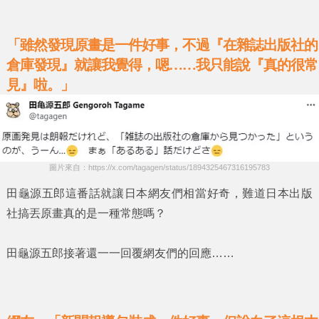
「雖然發現原畫是一件好事，不過『在雜誌出版社的
倉庫發現』就讓我覺得，嗯…
…我只能說『真的很常
見』啦。
」
圖片來自：https://x.com/tagagen/status/1894325467316195783
田龜源五郎
這番話就讓日本網友們相當好奇，難道日本出版
社搞丟原畫真的是一種常態嗎？
田龜源五郎
接著還一一回覆網友們的回應……