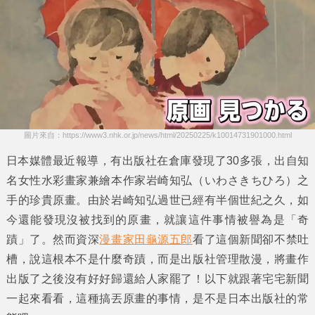
圖片來自：https://www3.nhk.or.jp/news/html/20250225/k10014731901000.html
日本媒體最近報導，有
出版社
在
倉庫
發現了30多張，出自知
名女性水彩畫家兼繪本作家
岩崎知弘
（いわさきちひろ）之
手的珍貴原畫。由於
岩崎知弘
過世已經有半個世紀之久，如
今還能發現沒被找到的原畫，就讓這件事情被譽為是
「奇
蹟」
了。然而資深
漫畫家
田龜源五郎
看了這個新聞卻不禁吐
槽，說這根本不是什麼奇蹟，而是出版社管理散漫，將畫作
出版了之後沒有好好歸還給人家罷了！以下就跟著
宅宅新聞
一起來看看，這種搞丟原畫的事情，是不是日本出版社的常