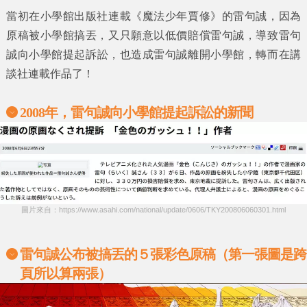
當初在
小學館
出版社連載
《魔法少年賈修》
的
雷句誠
，因為
原稿被
小學館
搞丟，又只願意以低價賠償
雷句誠
，導致
雷句
誠
向
小學館
提起訴訟，也造成雷句誠離開
小學館
，轉而在講
談社連載作品了！
2008年，
雷句誠向小學館提起訴訟的新聞
圖片來自：https://www.asahi.com/national/update/0606/TKY200806060301.html
雷句誠公布被搞丟的５張彩色原稿（第一張圖是跨
頁所以算兩張）