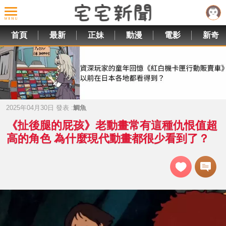
首頁
最新
正妹
動漫
電影
新奇
2025年04月30日 發表 :
鯛魚
《扯後腿的屁孩》老動畫常有這種仇恨值超
高的角色 為什麼現代動畫都很少看到了？