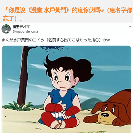
「你是說《漫畫 水戶黃門》的這傢伙嗎w（連名字都
忘了）」