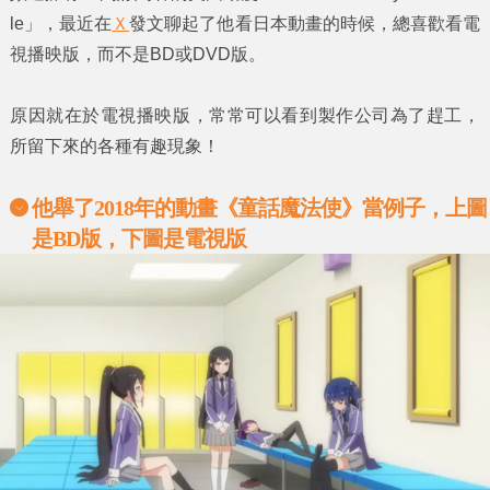
le」
，最近在
Ｘ
發文聊起了他看日本動畫的時候，總喜歡看電
視播映版，而不是BD或DVD版。
原因就在於電視播映版，常常可以看到製作公司為了趕工，
所留下來的各種有趣現象！
他舉了2018年的動畫《
童話魔法使
》當例子，上圖
是BD版，下圖是電視版