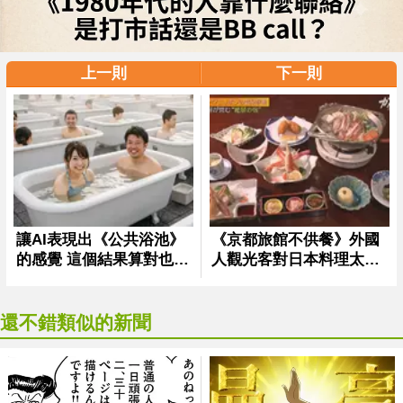
上一則
下一則
還不錯類似的新聞