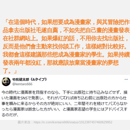
「在這個時代，如果想要成為漫畫家，與其冒險把作
品拿去出版社毛遂自薦，不如先把自己畫的漫畫發表
在社群網站上。如果爆紅的話，不用你去找出版社，
反而是他們會主動來找你談工作，這樣絕對比較好。
我都會這樣建議那些想成為漫畫家的學生。如果持續
發表兩年都沒紅，那就應該放棄當漫畫家的夢想
了。」
圖片來自：https://x.com/kentaro666/status/1912387457460629952