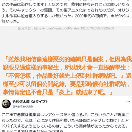
圖片來自：https://x.com/kentaro666/status/1913073268577226938
「雖然我相信像這樣惡劣的編輯只是個案，但因為我
親眼見過這樣的事發生，所以我才會一直提醒學生：
『不管怎樣，作品畫好就先上傳到社群網站吧。』這
樣至少可以留個公開紀錄。要是那時候有社群網站，
事情肯定也不會只是『炎上』就結束了吧。」