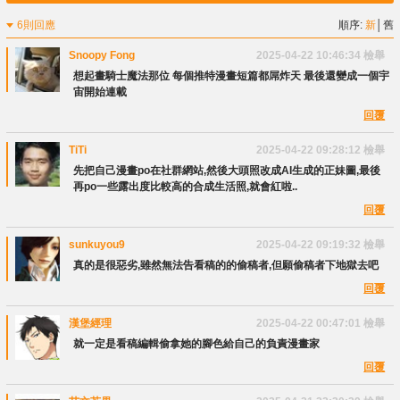
6則回應
順序:
新
│
舊
Snoopy Fong
2025-04-22 10:46:34
檢舉
想起畫騎士魔法那位 每個推特漫畫短篇都屌炸天 最後還變成一個宇
宙開始連載
回覆
TiTi
2025-04-22 09:28:12
檢舉
先把自己漫畫po在社群網站,然後大頭照改成AI生成的正妹圖,最後
再po一些露出度比較高的合成生活照,就會紅啦..
回覆
sunkuyou9
2025-04-22 09:19:32
檢舉
真的是很惡劣,雖然無法告看稿的的偷稿者,但願偷稿者下地獄去吧
回覆
漢堡經理
2025-04-22 00:47:01
檢舉
就一定是看稿編輯偷拿她的腳色給自己的負責漫畫家
回覆