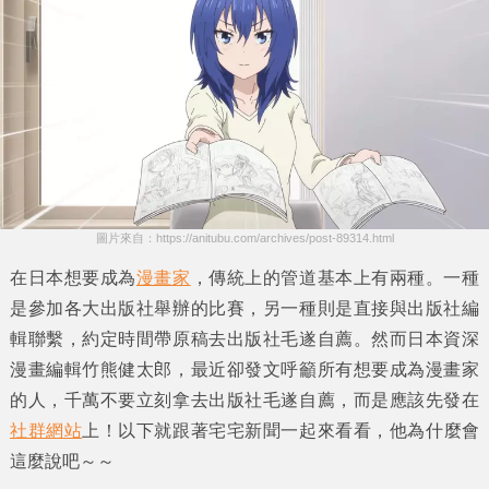
圖片來自：https://anitubu.com/archives/post-89314.html
在日本想要成為
漫畫家
，傳統上的管道基本上有兩種。一種
是參加各大出版社舉辦的比賽，另一種則是直接與出版社編
輯聯繫，約定時間帶原稿去出版社毛遂自薦。然而日本資深
漫畫編輯
竹熊健太郎
，最近卻發文呼籲所有想要成為漫畫家
的人，千萬不要立刻拿去出版社毛遂自薦，而是應該先發在
社群網站
上！以下就跟著
宅宅新聞
一起來看看，他為什麼會
這麼說吧～～