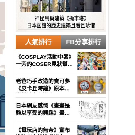
人氣排行
FB分享排行