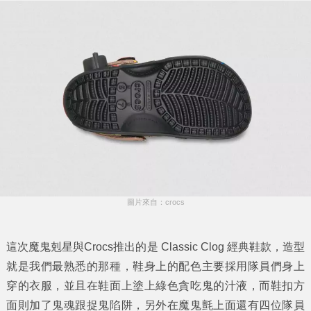
圖片來自：crocs
這次魔鬼剋星與Crocs推出的是 Classic Clog 經典鞋款，造型
就是我們最熟悉的那種，鞋身上的配色主要採用隊員們身上
穿的衣服，並且在鞋面上塗上綠色貪吃鬼的汁液，而鞋扣方
面則加了鬼魂跟捉鬼陷阱，另外在魔鬼氈上面還有四位隊員