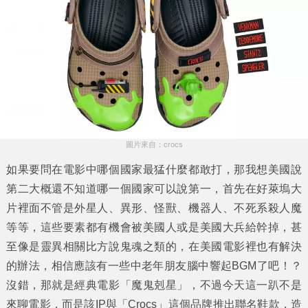
圖片來自：crocs
如果要問在電影中哪個國家最猛什麼都敢打，那我想美國說
第二大概還不知道哪一個國家可以說第一，首先在好萊塢大
片裡面不管是外星人、異形、怪獸、機器人、不死系殺人魔
等等，這些要素都有機會被美國人或是美國大兵給幹掉，甚
至像是靈異相關比方說鬼魂之類的，在美國電影裡也有解決
的辦法，相信應該有一些中老年朋友腦中響起BGM了吧！？
沒錯，那就是經典電影「
魔鬼剋星
」，不過今天這一趴不是
來聊電影，而是該IP與「
Crocs
」這個品牌推出聯名鞋款，造