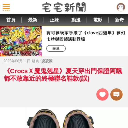
首頁
最新
正妹
動漫
電影
新奇
2025年06月11日 發表 :
凌凌漆
《CrocsＸ魔鬼剋星》夏天穿出門保證阿飄
都不敢靠近的終極聯名鞋款(誤)