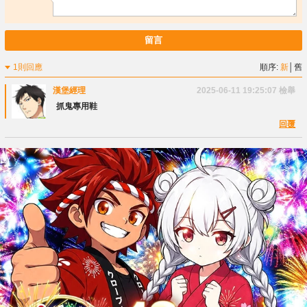
留言
1則回應
順序:
新
│
舊
漢堡經理
2025-06-11 19:25:07
檢舉
抓鬼專用鞋
回覆