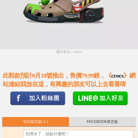
圖片來自：crocs
此鞋款預計8月18號推出，售價79.99鎂，《
crocs
》網
站連結我放在這，有興趣的朋友可以上去看看唷
宅宅留言版
( 1 )
FACEBOOK留言版