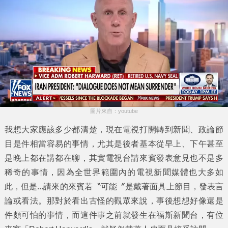
圖片來自：youtube
我想大家應該多少都清楚，現在電視打開轉到新聞、政論節
目是件相當容易的事情，尤其是後者基本從早上、下午甚至
是晚上都在講都在聊，其實電視台請來賓發表意見也不是多
稀奇的事情，因為全世界範圍內的電視新聞媒體也大多如
此，但是...請來的來賓若〝可能〞是戴著面具上節目，發表言
論或看法。那對於看出古怪的觀眾來說，事後想想好像還是
件頗可怕的事情，而這件事之前就發生在
福斯新聞台
，有位