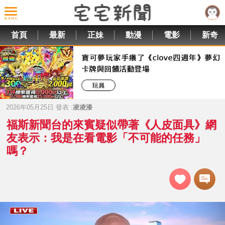
首頁
最新
正妹
動漫
電影
新奇
2026年05月25日 發表 :
凌凌漆
福斯新聞台的來賓疑似帶著《人皮面具》網
友表示：我是在看電影「不可能的任務」
嗎？