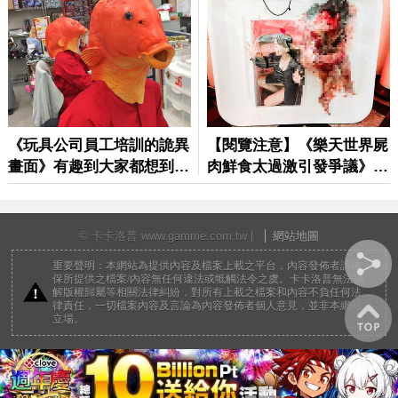
© 卡卡洛普 www.gamme.com.tw |
網站地圖
重要聲明：本網站為提供內容及檔案上載之平台，內容發佈者請確
保所提供之檔案/內容無任何違法或牴觸法令之虞。卡卡洛普無法調
解版權歸屬等相關法律糾紛，對所有上載之檔案和內容不負任何法
律責任，一切檔案內容及言論為內容發佈者個人意見，並非本網站
立場。