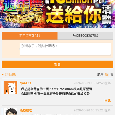
宅宅留言版
( 2 )
FACEBOOK留言版
留言
2則回應
順序:
新
│
舊
qw4123
2026-05-29 18:24:52
檢舉
我想起辛普森的主播 Kent Brockman 根本是原型阿
台版叫李掏 有一集拿夾子從後頸把自己的皺紋拉緊
回覆
漢堡經理
2026-05-26 00:35:21
檢舉