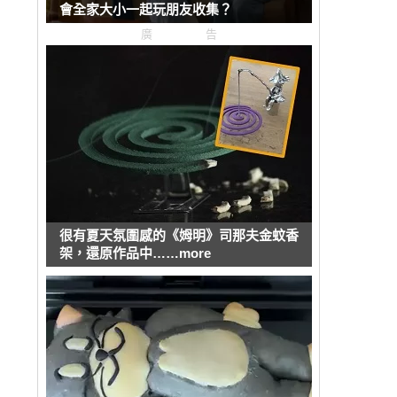
會全家大小一起玩朋友收集？
廣告
很有夏天氛圍感的《姆明》司那夫金蚊香
架，還原作品中……more