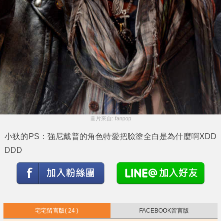
圖片來自: fanpop
小狄的PS：強尼戴普的角色特愛把臉塗全白是為什麼啊XDD
DDD
宅宅留言版
( 24 )
FACEBOOK留言版