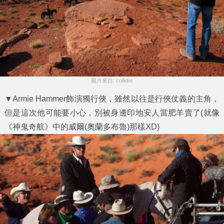
圖片來自: collider
▼Armie Hammer飾演獨行俠，雖然以往是行俠仗義的主角，
但是這次他可能要小心，別被身邊印地安人當肥羊賣了(就像
《神鬼奇航》中的威爾(奧蘭多布魯)那樣XD)