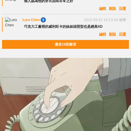
個人認為他的穿衣品味非常之好
編輯
刪除
回覆
Luru Chen
2012-09-21 14:13:26
檢舉
巧克力工廠裡的威利旺卡的妹妹頭照型也是經典XD
編輯
刪除
回覆
還有19則留言