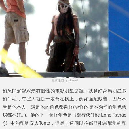
圖片來自: justjared
如果問起觀眾最有個性的電影明星是誰，就算好萊塢明星多
如牛毛，有些人就是一定會在榜上，例如
強尼戴普
，因為不
管是他本人、還是他的角色都夠怪(更怪的是不夠怪的角色票
房都不好...)。他的下一個怪角色是《
獨行俠
(The Lone Range
r)》中的印地安人
Tonto
，但是！這個以往都只能當配角的印