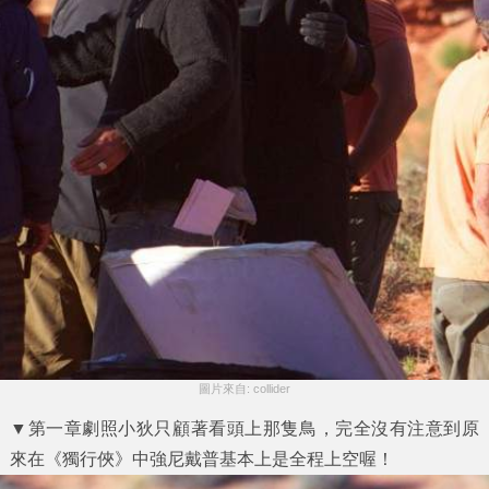
圖片來自: collider
▼第一章劇照小狄只顧著看頭上那隻鳥，完全沒有注意到原
來在《獨行俠》中強尼戴普基本上是全程上空喔！