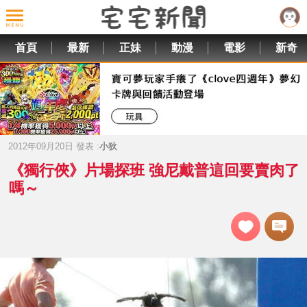
首頁
最新
正妹
動漫
電影
新奇
2012年09月20日 發表 :
小狄
《獨行俠》片場探班 強尼戴普這回要賣肉了
嗎～