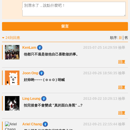
留言
24則回應
順序:
新
│
舊
KenLam
2015-07-25 14:29:59
檢舉
他都只不過是做他自己喜歡做的事。
回覆
Joon Ong
2012-09-26 18:56:35
檢舉
好帅哟~~~~ ( ⊙ o ⊙ ) 呐喊
回覆
Ling Leung
2012-09-22 10:29:13
檢舉
拍完後會不會變成 "真的面白身黑" ...?
回覆
Ariel Chang
2012-09-21 22:15:44
檢舉