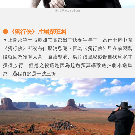
圖片來自: collider
《獨行俠》片場探班照
▼上圖那第一張劇照其實都出了快要半年了，為什麼這中間
《獨行俠》都沒有什麼消息呢？因為《獨行俠》早在前製階
段就因為預算太高，還讓導演、製片跟強尼戴普自砍薪水才
獲得放行，但是之後還是因為超過預算導致邊拍劇本邊重
寫，過程真的是一波三折...