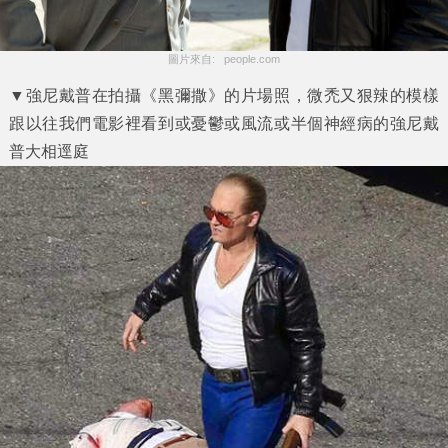
圖片來自:   people.com
▼強尼戴普在拍攝《黑彌撒》的片場照，微禿又狠辣的模樣
跟以往我們電影裡看到或憂鬱或風流或半個神經病的強尼戴
普大相逕庭