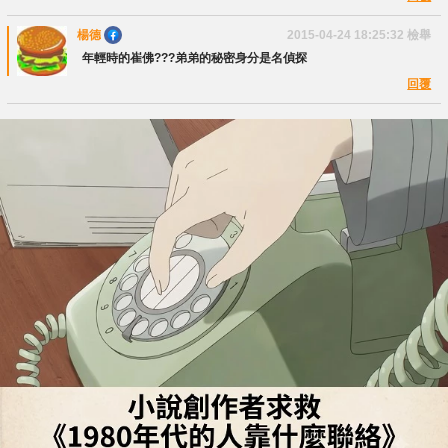
楊德
2015-04-24 18:25:32
檢舉
年輕時的崔佛???弟弟的秘密身分是名偵探
回覆