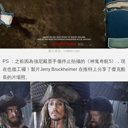
圖片來自:  collider.com
PS ：之前因為強尼戴普手傷停止拍攝的《神鬼奇航5》，現
在也復工囉！製片Jerry Bruckheimer 在推特上分享了傑克船
長的片場照。