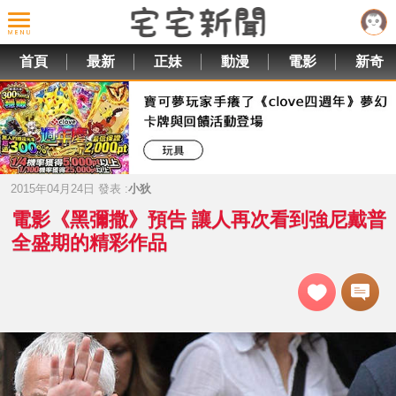
首頁
最新
正妹
動漫
電影
新奇
2015年04月24日 發表 :
小狄
電影《黑彌撒》預告 讓人再次看到強尼戴普
全盛期的精彩作品