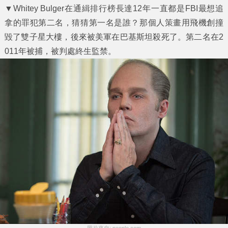
▼Whitey Bulger在通緝排行榜長達12年一直都是FBI最想追
拿的罪犯第二名，猜猜第一名是誰？那個人策畫用飛機創撞
毀了雙子星大樓，後來被美軍在巴基斯坦殺死了。第二名在2
011年被捕，被判處終生監禁。