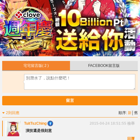
宅宅留言版
( 2 )
FACEBOOK留言版
留言
2則回應
順序:
新
│
舊
TuitTszChing
2015-04-24 18:51:55
檢舉
演技還是很刻意
回覆