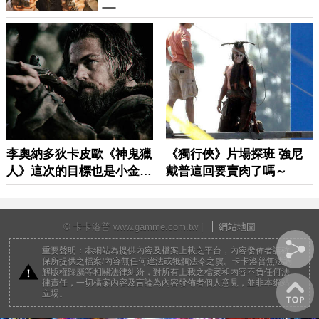
© 卡卡洛普 www.gamme.com.tw |
網站地圖
重要聲明：本網站為提供內容及檔案上載之平台，內容發佈者請確
保所提供之檔案/內容無任何違法或牴觸法令之虞。卡卡洛普無法調
解版權歸屬等相關法律糾紛，對所有上載之檔案和內容不負任何法
律責任，一切檔案內容及言論為內容發佈者個人意見，並非本網站
立場。