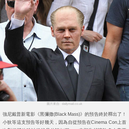
圖片來自:  dailymail.co.uk
強尼戴普
新電影《
黑彌撒
(Black Mass)》的預告終於釋出了！
小狄等這支預告等好幾天，因為自從預告在Cinema Con上首