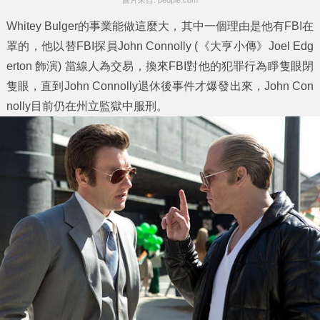
圖片來自: people.com
Whitey Bulger的事業能做這麼大，其中一個理由是他有FBI在
罩的，他以替FBI探員John Connolly (《大亨小傳》Joel Edg
erton 飾演) 當線人為交易，換來FBI對他的犯罪行為睜隻眼閉
隻眼，直到John Connolly退休後事件才爆發出來，John Con
nolly目前仍在州立監獄中服刑。