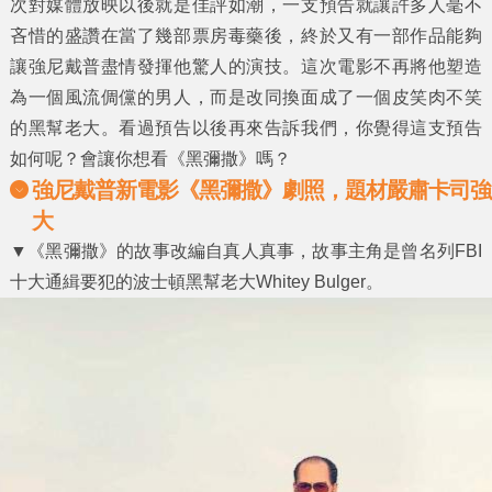
次對媒體放映以後就是佳評如潮，一支預告就讓許多人毫不
吝惜的盛讚在當了幾部票房毒藥後，終於又有一部作品能夠
讓強尼戴普盡情發揮他驚人的演技。這次電影不再將他塑造
為一個風流倜儻的男人，而是改同換面成了一個皮笑肉不笑
的黑幫老大。看過預告以後再來告訴我們，你覺得這支預告
如何呢？會讓你想看《
黑彌撒
》嗎？
強尼戴普新電影《黑彌撒》劇照，題材嚴肅卡司強
大
▼《黑彌撒》的故事改編自真人真事，故事主角是曾名列FBI
十大通緝要犯的波士頓黑幫老大Whitey Bulger。