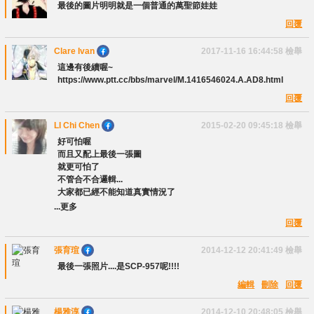
最後的圖片明明就是一個普通的萬聖節娃娃
回覆
Clare Ivan
2017-11-16 16:44:58
檢舉
這邊有後續喔~
https://www.ptt.cc/bbs/marvel/M.1416546024.A.AD8.html
回覆
LI Chi Chen
2015-02-20 09:45:18
檢舉
好可怕喔
而且又配上最後一張圖
就更可怕了
不管合不合邏輯...
大家都已經不能知道真實情況了
...更多
回覆
張育瑄
2014-12-12 20:41:49
檢舉
最後一張照片....是SCP-957呢!!!!
編輯
刪除
回覆
楊雅淳
2014-12-10 20:48:05
檢舉