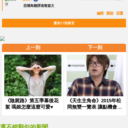
恐懼鳥翻譯過整篇文
編輯
刪除
回覆
還有17則留言
上一則
下一則
還不錯類似的新聞