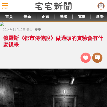
首頁
最新
正妹
動漫
電影
新奇
2014年11月12日 發表 :
樂樂
俄羅斯《都市傳傳說》做過頭的實驗會有什
麼後果