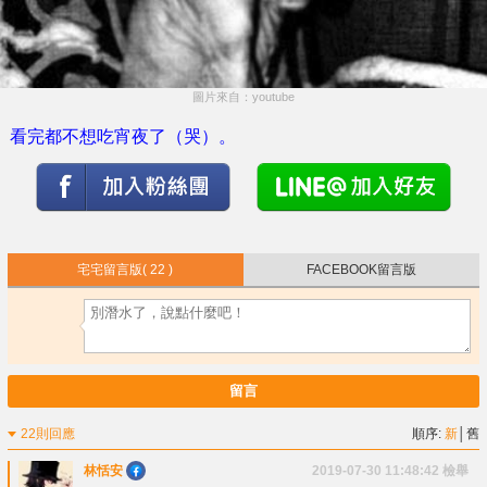
圖片來自：youtube
看完都不想吃宵夜了（哭）。
宅宅留言版
( 22 )
FACEBOOK留言版
留言
22則回應
順序:
新
│
舊
林恬安
2019-07-30 11:48:42
檢舉