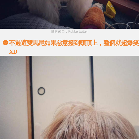
圖片來自：Kukka twitter
不過這雙馬尾如果惡意撥到頭頂上，整個就超爆笑
XD