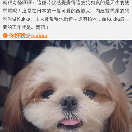
就很奇怪啊啊）這種時候感覺覺得這隻狗狗真的是天生的雙
馬尾呢！這是在日本的一隻可愛的西施犬，
內建雙馬尾的狗
狗
叫做Kukka。主人常常幫他做造型還有拍照，而Kukka最主
要的工作就是....賣萌！
你好我是Kukka