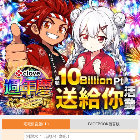
宅宅留言版
( 1 )
FACEBOOK留言版