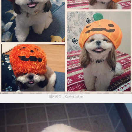
圖片來自：Kukka twitter