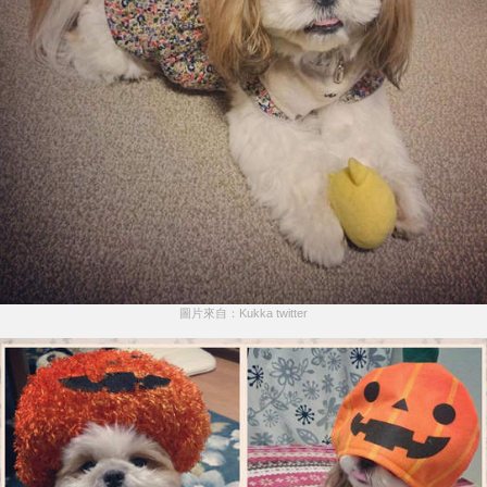
圖片來自：Kukka twitter