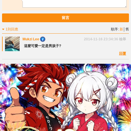
留言
1則回應
順序:
新
│
舊
Mukzi Lee
2014-11-16 23:34:36
檢舉
這麼可愛一定是男孩子?
回覆