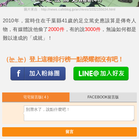
圖片來自：http://news.cafeblog.jp/archives/1032155634.html
2010年，當時住在千葉縣41歲的
足立篤史
應該算是傳奇人
物，有媒體說他偷了
2000件
，有的說
3000件
，無論如何都是
難以達成的「成就」！
（눈_눈）登上這種排行榜一點榮耀都沒有吧！
宅宅留言版
( 4 )
FACEBOOK留言版
留言