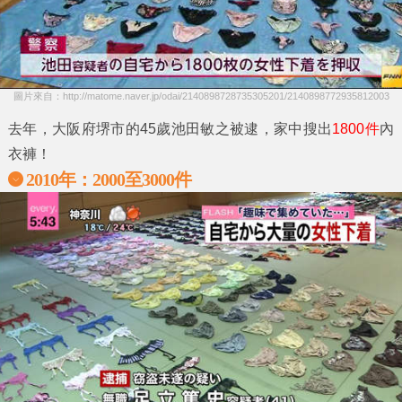
圖片來自：http://matome.naver.jp/odai/2140898728735305201/2140898772935812003
去年，大阪府堺市的45歲池田敏之被逮，家中搜出
1800件
內
衣褲！
2010年：2000至3000件