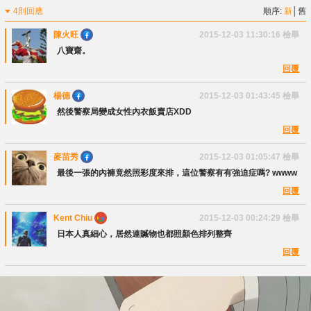
4則回應
順序:
新
│
舊
陳火旺
2015-12-03 11:30:16
檢舉
八寶齋。
回覆
楊德
2015-12-03 01:43:45
檢舉
然後警察局變成女性內衣飯賣店XDD
回覆
麥苗秀
2015-12-03 01:05:47
檢舉
最後一張的內褲竟然照彩度來排，這位警察有有強迫症嗎? wwww
回覆
Kent Chiu
2015-12-03 00:24:29
檢舉
日本人真細心，居然連贓物也都照顏色排列整齊
回覆