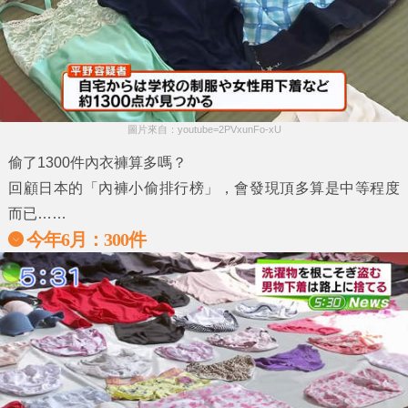
圖片來自：youtube=2PVxunFo-xU
偷了1300件內衣褲算多嗎？
回顧日本的「內褲小偷排行榜」，會發現頂多算是中等程度
而已……
今年6月：300件