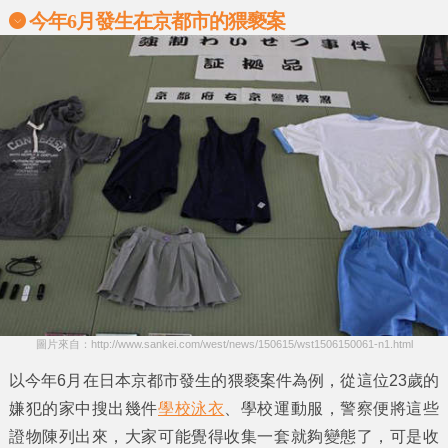
今年6月發生在京都市的猥褻案
圖片來自：http://www.sankei.com/west/news/150615/wst1506150061-n1.html
以今年6月在日本京都市發生的猥褻案件為例，從這位23歲的
嫌犯的家中搜出幾件
學校泳衣
、學校運動服，警察便將這些
證物陳列出來，大家可能覺得收集一套就夠變態了，可是收