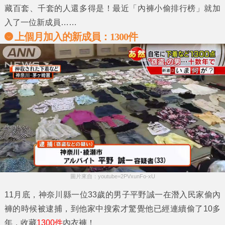
藏百套、千套的人還多得是！最近
「內褲小偷排行榜」
就加
入了一位新成員……
上個月加入的新成員：1300件
圖片來自：youtube=2PVxunFo-xU
11月底，神奈川縣一位33歲的男子
平野誠一
在潛入民家偷內
褲的時候被逮捕，到他家中搜索才驚覺他已經連續偷了10多
年，收藏
1300件
內衣褲！