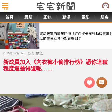
首頁
最新
正妹
動漫
電影
新奇
2015年12月02日 發表 :
鯛魚
新成員加入《內衣褲小偷排行榜》憑你這種
程度還差得遠呢……