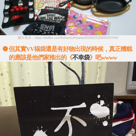
圖片來自：https://twitter.com/tomorouf/status/815507520693207040
但其實VV福袋還是有好物出現的時候，真正糟糕
的應該是他們家推出的《
不幸袋
》吧wwww