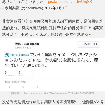
ありがとうございました！
pic.twitter.com/fpBrvUrq2R
— 春川梨野 (@harukawa)
2017年1月1日
其實這個看似黃金便便又可能讓人想歪的東西，是個圖釘造
型的抱枕。有網友建議她用雙腿夾住針的部分坐在上面其實
就可以了，不過以大小來說大概只夠小朋友坐就是惹～
圖片來自：https://twitter.com/PartTimeSato/status/815401012500406272
沒想到光是個抱枕就足以讓購入者困擾這麼久，也難怪VV福