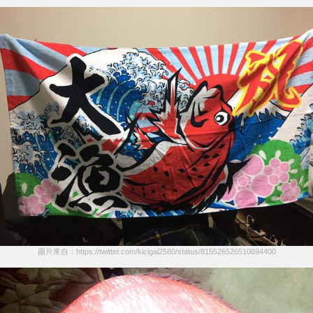
圖片來自：https://twitter.com/kicigai2580/status/815526526510694400