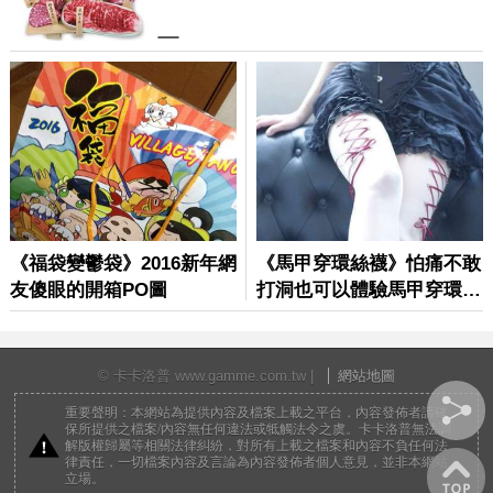
© 卡卡洛普 www.gamme.com.tw |
網站地圖
重要聲明：本網站為提供內容及檔案上載之平台，內容發佈者請確
保所提供之檔案/內容無任何違法或牴觸法令之虞。卡卡洛普無法調
解版權歸屬等相關法律糾紛，對所有上載之檔案和內容不負任何法
律責任，一切檔案內容及言論為內容發佈者個人意見，並非本網站
立場。