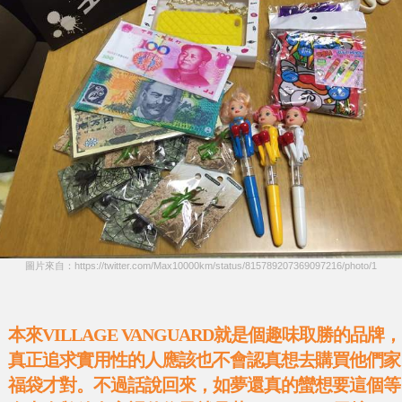
圖片來自：https://twitter.com/Max10000km/status/815789207369097216/photo/1
本來VILLAGE VANGUARD就是個趣味取勝的品牌，
真正追求實用性的人應該也不會認真想去購買他們家
福袋才對。不過話說回來，如夢還真的蠻想要這個等