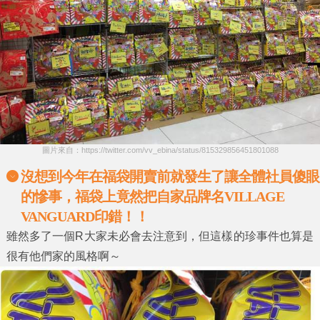
圖片來自：https://twitter.com/vv_ebina/status/815329856451801088
沒想到今年在福袋開賣前就發生了讓全體社員傻眼
的慘事，福袋上竟然把自家品牌名VILLAGE
VANGUARD印錯！！
雖然多了一個R大家未必會去注意到，但這樣的珍事件也算是
很有他們家的風格啊～