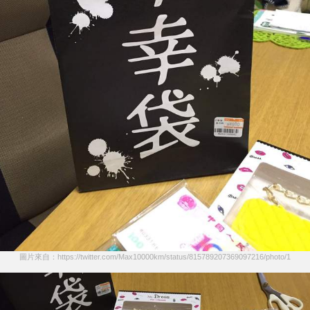
圖片來自：https://twitter.com/Max10000km/status/815789207369097216/photo/1