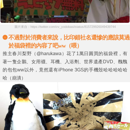
圖片來自：https://twitter.com/vv_yodobasi/status/815729926049439744
不過對於消費者來說，比印錯社名還慘的應該莫過
於福袋裡的內容了吧ww（喂）
推主春川梨野（@harukawa）花了1萬日圓買的福袋裡，有
著一隻企鵝、女用襪、耳機、入浴劑、世界遺產DVD、醜醜
的包包ww以外，竟然還有iPhone 3GS的手機殼哈哈哈哈哈
哈（崩潰）