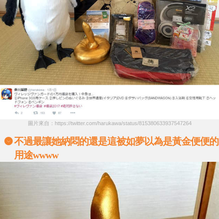
圖片來自：https://twitter.com/harukawa/status/815380633937547264
不過最讓她納悶的還是這被如夢以為是黃金便便的
用途wwww