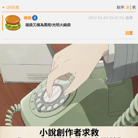
1則回應
順序:
新
│
舊
楊德
2017-01-04 15:47:51
檢舉
福袋又稱為黑暗/光明火鍋袋
回覆