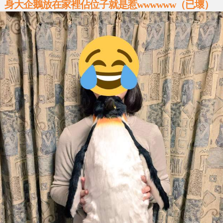
身大企鵝放在家裡佔位子就是惹wwwwww（已壞）