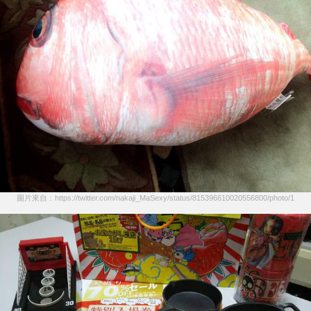
圖片來自：https://twitter.com/nakaji_MaSexy/status/815396610020556800/photo/1