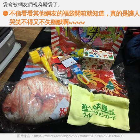
袋會被網友們視為鬱袋了。
不信看看其他網友的福袋開箱就知道，真的是讓人
哭笑不得又不失幽默啊wwww
圖片來自：https://twitter.com/kicigai2580/status/815526526510694400