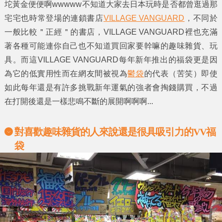
坨黃金便便啊wwwww不知道大家去日本玩時是否都曾逛過那
宅宅也時常登場的連鎖書店
VILLAGE VANGUARD
，不同於
一般比較＂正經＂的書店，VILLAGE VANGUARD裡也充滿
著各種可能連你自己也不知道買回家要幹嘛的
趣味雜貨
、玩
具。而這VILLAGE VANGUARD每年新年推出的
福袋
更是因
為它的低實用性而在網友間被視為
鬱袋
的代表（苦笑）即使
如此每年還是有許多挑戰新年運氣的強者會掏錢購買，不過
在打開後還是一樣悲鳴不斷的展開啊啊啊...
對喜歡趣味雜貨的人來說還是很具吸引力的VV福
袋