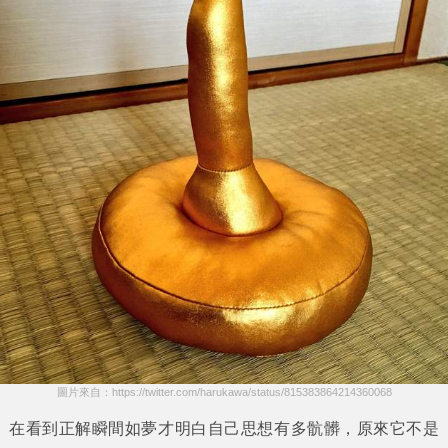
圖片來自：https://twitter.com/harukawa/status/815383864214360068
在看到正解瞬間如夢才明白自己思想有多骯髒，原來它不是