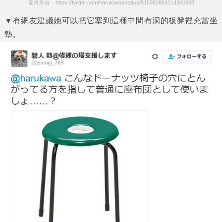
圖片來自：https://twitter.com/harukawa/status/815383864214360068
▼有網友建議她可以把它塞到這種中間有洞的板凳裡充當坐
墊。