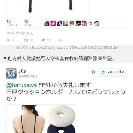
圖片來自：https://twitter.com/tsurugi_765/status/815412211988316160
▼也有網友建議她可以拿來套住收納這種甜甜圈坐墊。