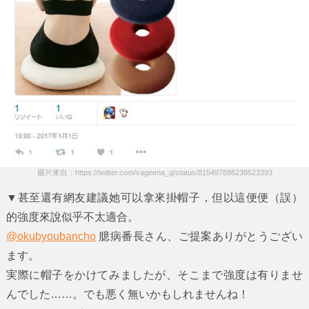
圖片來自：https://twitter.com/vageena_q/status/815497886238523393
▼甚至還有網友建議她可以拿來掛帽子，但以這便便（誤）
的強度來說似乎不太適合。
@okubyoubancho
臆病番長さん、ご提案ありがとうござい
ます。
実際に帽子をかけてみましたが、そこまで強度は有りませ
んでした……。でも悪く無いかもしれませんね！