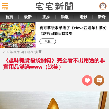
首頁
最新
正妹
動漫
電影
新奇
2017年01月04日 發表 :
如夢
《趣味雜貨福袋開箱》完全看不出用途的非
實用品滿滿www（淚笑）