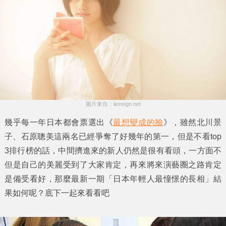
圖片來自：lionsign.net
幾乎每一年日本都會票選出《
最想變成的臉
》，雖然北川景
子、石原聰美這兩名已經爭奪了好幾年的第一，但是不看top
3排行榜的話，中間擠進來的新人仍然是很有看頭，一方面不
但是自己的美麗受到了大家肯定，再來將來演藝圈之路肯定
是備受看好，那麼最新一期「
日本年輕人最憧憬的長相
」結
果如何呢？底下一起來看看吧