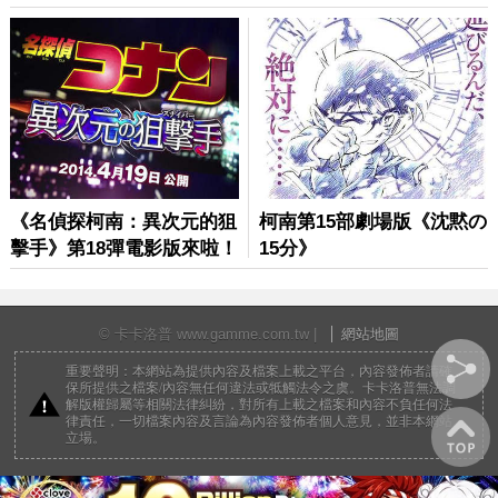
© 卡卡洛普 www.gamme.com.tw |
網站地圖
重要聲明：本網站為提供內容及檔案上載之平台，內容發佈者請確
保所提供之檔案/內容無任何違法或牴觸法令之虞。卡卡洛普無法調
解版權歸屬等相關法律糾紛，對所有上載之檔案和內容不負任何法
律責任，一切檔案內容及言論為內容發佈者個人意見，並非本網站
立場。