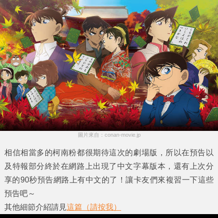
圖片來自：conan-movie.jp
相信相當多的柯南粉都很期待這次的劇場版，所以在預告以
及特報部分終於在網路上出現了中文字幕版本，還有上次分
享的90秒預告網路上有中文的了！讓卡友們來複習一下這些
預告吧～
其他細節介紹請見
這篇（請按我）