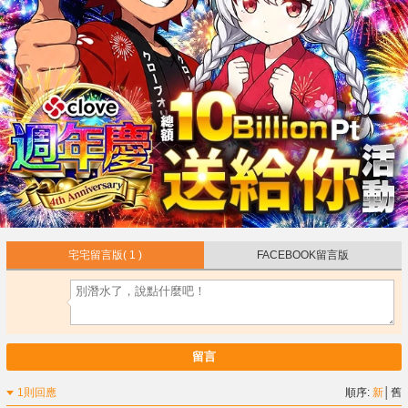
宅宅留言版
( 1 )
FACEBOOK留言版
留言
1則回應
順序:
新
│
舊