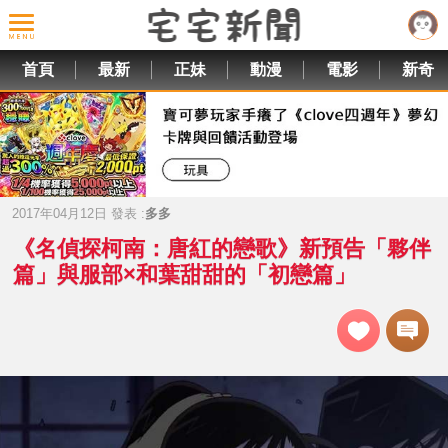
首頁
最新
正妹
動漫
電影
新奇
2017年04月12日 發表 :
多多
《名偵探柯南：唐紅的戀歌》新預告「夥伴
篇」與服部×和葉甜甜的「初戀篇」