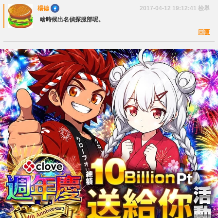
楊德
2017-04-12 19:12:41
檢舉
啥時候出名偵探服部呢。
回覆