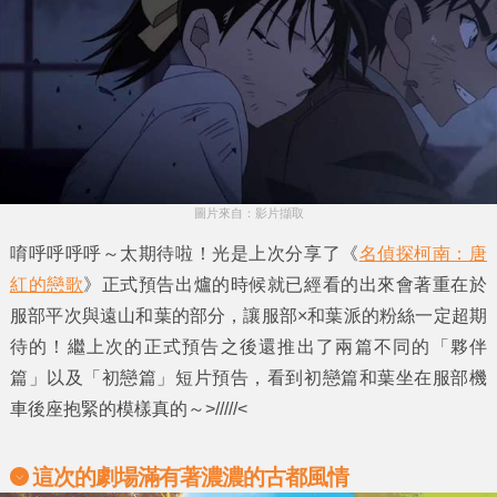
圖片來自：影片擷取
唷呼呼呼呼～太期待啦！光是上次分享了《
名偵探柯南：唐
紅的戀歌
》正式預告出爐的時候就已經看的出來會著重在於
服部平次與遠山和葉的部分，讓服部×和葉派的粉絲一定超期
待的！繼上次的正式預告之後還推出了兩篇不同的「夥伴
篇」以及「初戀篇」短片預告，看到初戀篇和葉坐在服部機
車後座抱緊的模樣真的～>/////<
這次的劇場滿有著濃濃的古都風情