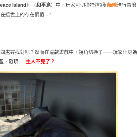
eace Island
》（
和平島
）中，玩家可切換操控9隻
貓咪
進行冒險
這世上的存在價值...。
地四處尋找對吧？然而在這款遊戲中，視角切換了——玩家化身
發現......
主人不見了？