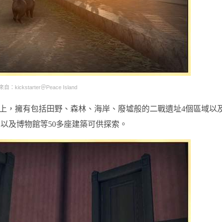
：kickstarter＠Peace Island
上，擁有包括田野、森林、海岸、廢墟般的二戰遺址4個區域以
以及博物館等50多座建築可供探索。