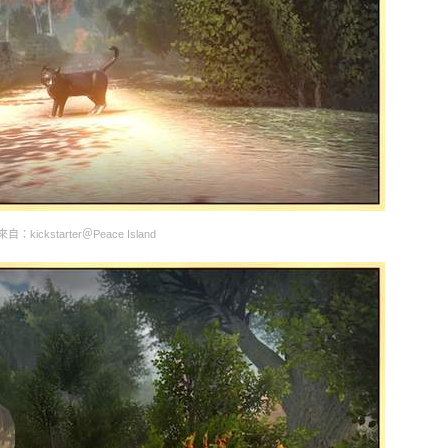
：kickstarter＠Peace Island