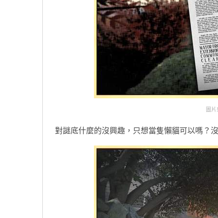
圖片來自
對謎底什麼的沒興趣，只想當隻懶貓可以嗎？