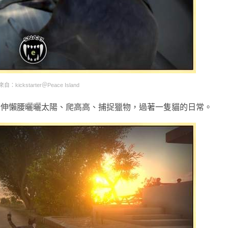
：kickstarter＠Peace Island
伸伸懶腰曬曬太陽、爬高高、捕捉獵物，過著一隻貓的日常。