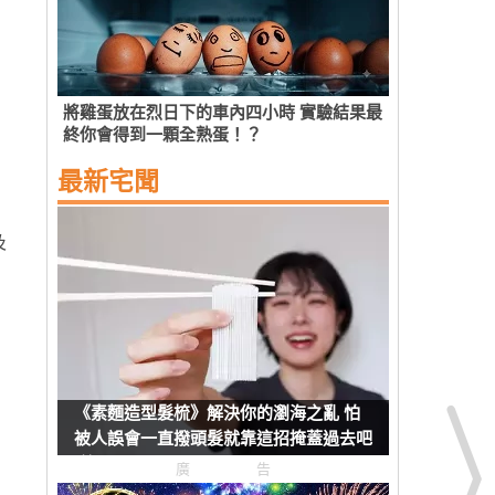
將雞蛋放在烈日下的車內四小時 實驗結果最
終你會得到一顆全熟蛋！？
最新宅聞
及
《素麵造型髮梳》解決你的瀏海之亂 怕
被人誤會一直撥頭髮就靠這招掩蓋過去吧
(笑)
廣告