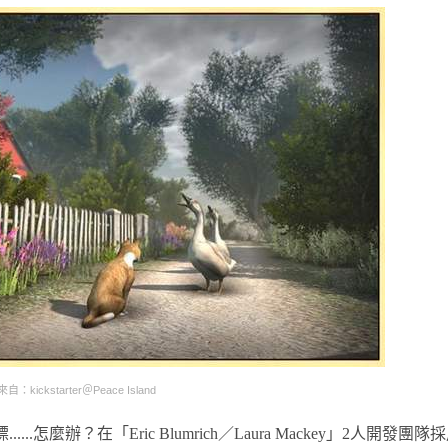
：kickstarter＠Peace Island
.怎麼辦？在「Eric Blumrich／Laura Mackey」2人開發團隊