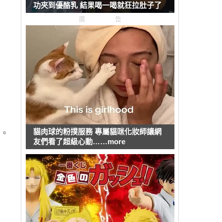
功夾到優酪乳 結果喝一喝就狂拉肚子了
廣告
貓肉球的粉撲服務 專屬貓咪化妝師讓網
鬥。
友們看了超級心動……more