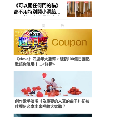
廣告
《clove》四週年大撒幣，總額100億日圓點
數該你賺爆！…<詳情>
創作歌手演唱《為重要的人寫的曲子》卻被
吐槽何必拿出來唱給大家聽？