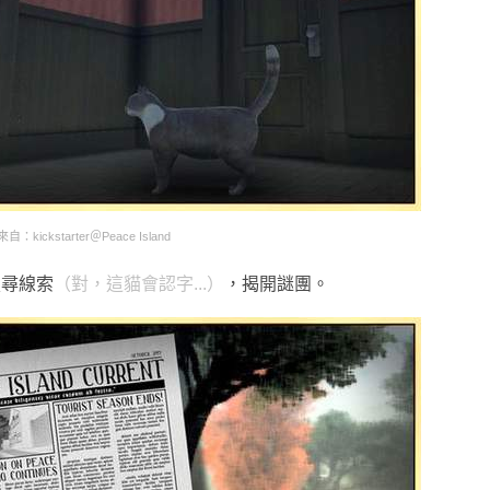
：kickstarter＠Peace Island
搜尋線索
（對，這貓會認字...）
，揭開謎團。