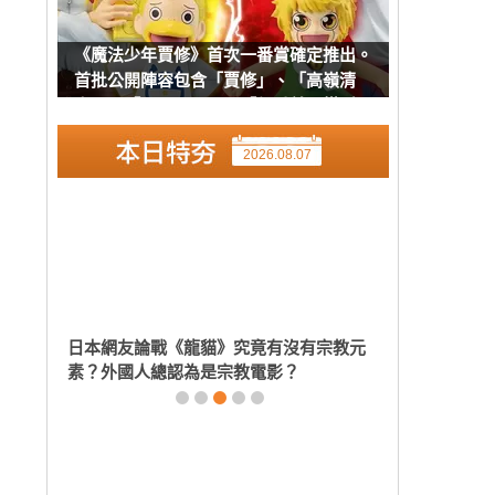
《魔法少年賈修》首次一番賞確定推出。
首批公開陣容包含「賈修」、「高嶺清
人」、「巴爾可」以及「凱喬美」模型
2026.08.07