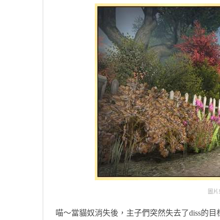
圖片來自
喵～當貓奴消失後，主子們突然失去了diss的目標.....