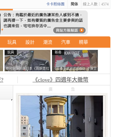
卡卡粉絲團
简体
線上人數：4574
玩具
設計
潮流
汽車
精華
玩具
新奇
石
韓國鋼彈迷遊日本《買鋼普拉
《日本軍武迷的煩惱》子彈空
書
塞不進行李箱》網友們集思廣
盒在日本超級貴 美國網友直
?
《clove》四週年大撒幣
益提供解方了……
接一大箱寄給他了
廣告