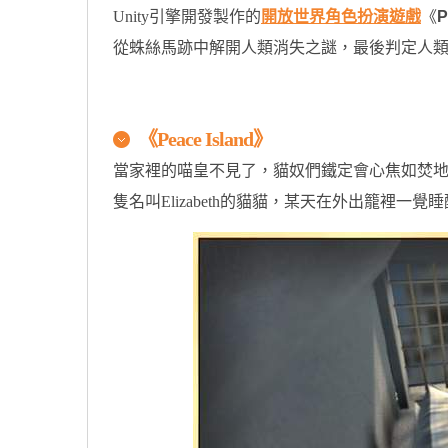
Unity引擎開發製作的
開放世界
角色扮演遊戲
《
P
從蛛絲馬跡中解開人類消失之謎，最後判定人類在
原汁原味的內容在這裡
《Peace Island》
當家裡的喵皇不見了，貓奴們鐵定會心焦如焚
隻名叫Elizabeth的貓貓，某天在外出籠裡一覺睡醒，