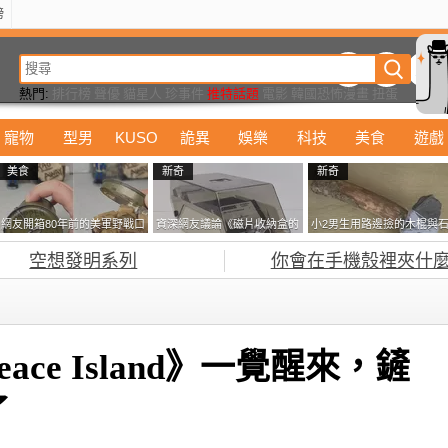
榜
動漫
美食
詭異
娛樂
汽車
電影
遊戲
設計
玩具
潮流
精華
熱門:
排行榜
聲優
貓星人
珍事件
推特話題
電影
韓國恐怖漫畫
扭蛋
寵物
型男
KUSO
詭異
娛樂
科技
美食
遊戲
美食
新奇
新奇
網友開箱80年前的美軍野戰口
資深網友議論《磁片收納盒的
小2男生用路邊撿的木棍與
糧 罐頭本身保存良好，但裡
鎖有什麼用》想偷的話整盒拿
頭做成了《石斧》馬麻打開
空想發明系列
你會在手機殼裡夾什麼
面的味道...
走不就好了嗎？
包嚇一跳怎麼會有這種東
西！？
ce Island》一覺醒來，鏟
了