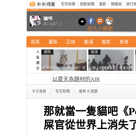
宅宅新聞
西斯新聞
電影
情報局
排行
最新
新奇
正妹
寵物
型男
Kuso
科技
曈妍
2018.07.10
加入小圈圈
首頁
最新
正妹
動漫
電影
新奇
人
寵物
動漫
氣
讚
當貓咪遇到了《海豹抱枕》結
《獵人的揍敵客家》動畫出現
文
果玩了10天後，海豹一整個走
的這個剪影是誰？你是不是忘
以夏天為題材的AIR
鐘笑翻網友
記還有這號人物了
&
卡卡洛普
宅宅新聞
最新
遊戲
那就當一隻貓吧《Pea
屎官從世界上消失