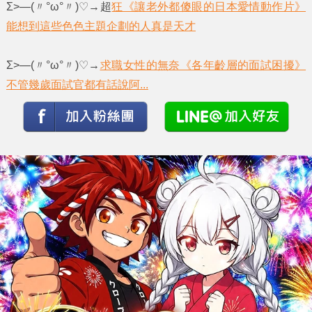
Σ>―(〃°ω°〃)♡→超
狂《讓老外都傻眼的日本愛情動作片》
能想到這些色色主題企劃的人真是天才
Σ>―(〃°ω°〃)♡→
求職女性的無奈《各年齡層的面試困擾》
不管幾歲面試官都有話說阿...