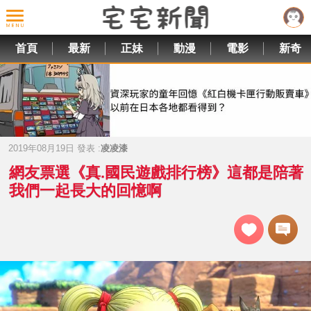
首頁
最新
正妹
動漫
電影
新奇
2019年08月19日 發表 :
凌凌漆
網友票選《真.國民遊戲排行榜》這都是陪著
我們一起長大的回憶啊