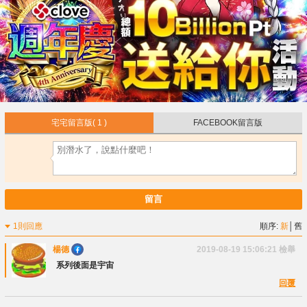
宅宅留言版
( 1 )
FACEBOOK留言版
留言
1則回應
順序:
新
│
舊
楊德
2019-08-19 15:06:21
檢舉
系列後面是宇宙
回覆