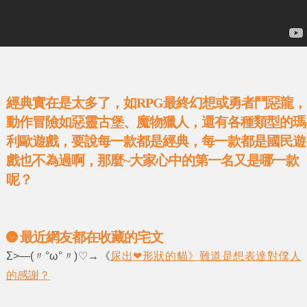
經典實在是太多了，如RPG最終幻想或勇者鬥惡龍，
動作冒險如惡靈古堡、魔物獵人，還有各種類型的瑪
利歐遊戲，要說每一款都是經典，每一款都是國民遊
戲也不為過啊，那麼~大家心中的第一名又是哪一款
呢？
最近網友都在收藏的宅文
Σ>―(〃°ω°〃)♡→《
尿出❤形狀的貓》難道是想表達對僕人
的感謝？