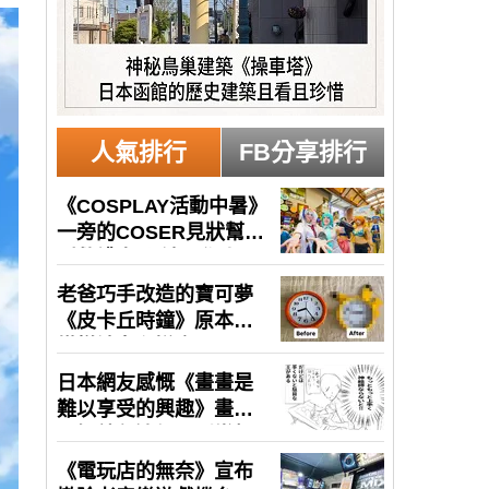
人氣排行
FB分享排行