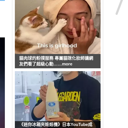
貓肉球的粉撲服務 專屬貓咪化妝師讓網
友們看了超級心動……more
《迷你冰箱夾娃娃機》日本YouTube成