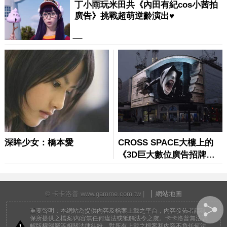
© 卡卡洛普 www.gamme.com.tw |
網站地圖
重要聲明：本網站為提供內容及檔案上載之平台，內容發佈者請確
保所提供之檔案/內容無任何違法或牴觸法令之虞。卡卡洛普無法調
解版權歸屬等相關法律糾紛，對所有上載之檔案和內容不負任何法