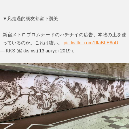
▼凡走過的網友都留下讚美
新宿メトロプロムナードのハチナイの広告、本物の土を使
っているのか。これは凄い。
pic.twitter.com/tJlaBLE8oU
— KKS (@kksmst)
13 август 2019 г.