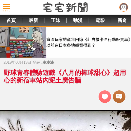
首頁
最新
正妹
動漫
電影
新奇
2019年08月19日 發表 :
凌凌漆
野球青春體驗遊戲《八月的棒球甜心》超用
心的新宿車站內泥土廣告牆