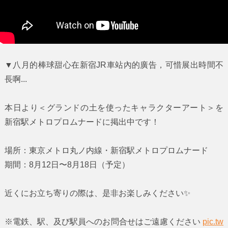
▼八月的棒球甜心在新宿JR車站內的廣告，可惜展出時間不
長啊...
本日より＜グランドの土を使ったキャラクターアート＞を
新宿駅メトロプロムナードに掲出中です！
場所：東京メトロ丸ノ内線・新宿駅メトロプロムナード
期間：8月12日〜8月18日（予定）
近くにお立ち寄りの際は、是非お楽しみください✨
※電鉄、駅、及び駅員へのお問合せはご遠慮ください
pic.tw