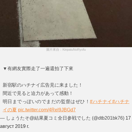
圖片來自：KinpatuNoRyofu
▼有網友實際走了一遍還拍了下來
新宿駅のハチナイ広告見に来ました！
間近で見ると迫力があって感動！
明日までっぽいのでまだの監督はぜひ！
#ハチナイ
#ハチナ
イの夏
pic.twitter.com/4Rel9JBGd7
— しょうたそ@結果夏コミ全日参戦でした (@dtb201bk76)
17
август 2019 г.