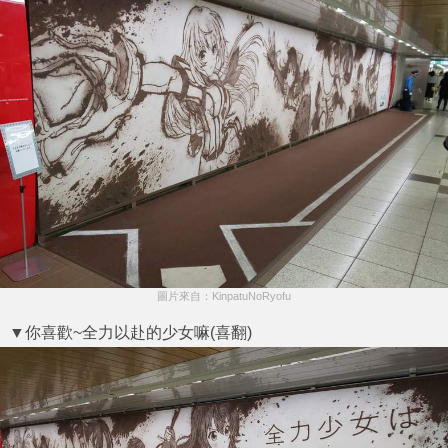
圖片來自：KinpatuNoRyofu
▼你喜歡~全力以赴的少女嘛(喜翻)