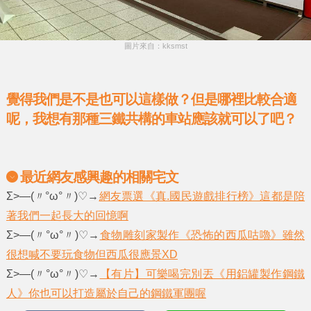
圖片來自：kksmst
覺得我們是不是也可以這樣做？但是哪裡比較合適
呢，我想有那種三鐵共構的車站應該就可以了吧？
最近網友感興趣的相關宅文
Σ>―(〃°ω°〃)♡→
網友票選《真.國民遊戲排行榜》這都是陪
著我們一起長大的回憶啊
Σ>―(〃°ω°〃)♡→
食物雕刻家製作《恐怖的西瓜咕嚕》雖然
很想喊不要玩食物但西瓜很應景XD
Σ>―(〃°ω°〃)♡→
【有片】可樂喝完別丟《用鋁罐製作鋼鐵
人》你也可以打造屬於自己的鋼鐵軍團喔