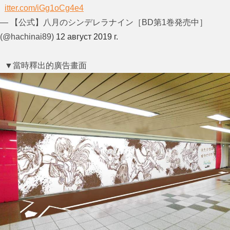
itter.com/iGg1oCg4e4
— 【公式】八月のシンデレラナイン［BD第1巻発売中］
(@hachinai89)
12 август 2019 г.
▼當時釋出的廣告畫面