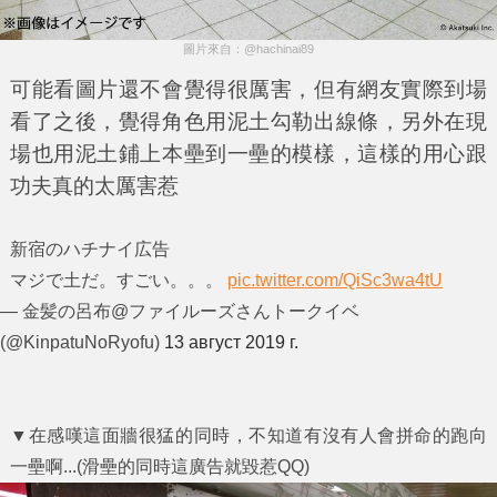
圖片來自：@hachinai89
可能看圖片還不會覺得很厲害，但有網友實際到場
看了之後，覺得角色用泥土勾勒出線條，另外在現
場也用泥土鋪上本壘到一壘的模樣，這樣的用心跟
功夫真的太厲害惹
新宿のハチナイ広告
マジで土だ。すごい。。。
pic.twitter.com/QiSc3wa4tU
— 金髪の呂布@ファイルーズさんトークイベ
(@KinpatuNoRyofu)
13 август 2019 г.
▼在感嘆這面牆很猛的同時，不知道有沒有人會拼命的跑向
一壘啊...(滑壘的同時這廣告就毀惹QQ)