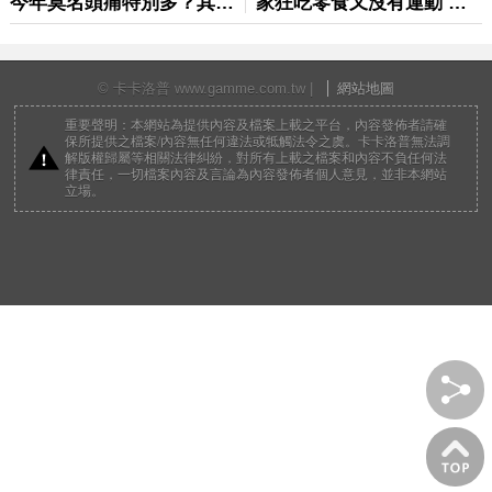
© 卡卡洛普 www.gamme.com.tw |
網站地圖
重要聲明：本網站為提供內容及檔案上載之平台，內容發佈者請確
保所提供之檔案/內容無任何違法或牴觸法令之虞。卡卡洛普無法調
解版權歸屬等相關法律糾紛，對所有上載之檔案和內容不負任何法
律責任，一切檔案內容及言論為內容發佈者個人意見，並非本網站
立場。