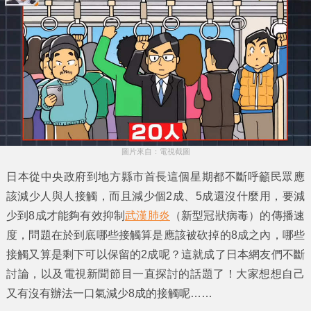
圖片來自：電視截圖
日本從中央政府到地方縣市首長這個星期都不斷呼籲民眾應
該
減少人與人接觸
，而且減少個2成、5成還沒什麼用，要減
少到
8成
才能夠有效抑制
武漢肺炎
（新型冠狀病毒）的傳播速
度，問題在於到底哪些接觸算是應該被砍掉的8成之內，哪些
接觸又算是剩下可以保留的2成呢？這就成了日本網友們不斷
討論，以及電視新聞節目一直探討的話題了！大家想想自己
又有沒有辦法一口氣減少8成的接觸呢……