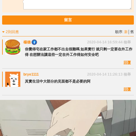
留言
2則回應
順序:
新
│
舊
楊德
2020-04-14 16:59:44
檢舉
你覺得宅在家工作都不出去很難嗎 如果實行 就只剩一定要在外工作
得 在想辦法讓這些一定在外工作得如何安全吧
回覆
brye1111
2020-04-14 11:26:13
檢舉
其實生活中大部分的見面都不是必要的阿
回覆