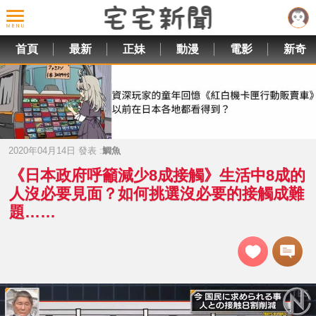
首頁
最新
正妹
動漫
電影
新奇
2020年04月14日 發表 :
鯛魚
《日本政府呼籲減少8成接觸》生活中8成的
人沒必要見面？如何挑選沒必要的接觸成難
題……