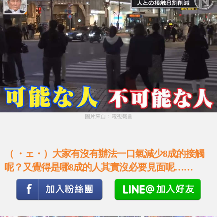
圖片來自：電視截圖
（ ・ェ・）大家有沒有辦法一口氣減少8成的接觸
呢？又覺得是哪8成的人其實沒必要見面呢……