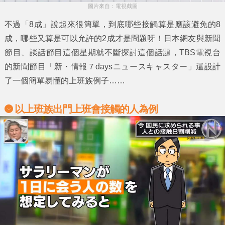
圖片來自：電視截圖
不過
「8成」
說起來很簡單，到底哪些接觸算是應該避免的
8
成
，哪些又算是可以允許的
2成
才是問題呀！日本網友與新聞
節目、談話節目這個星期就不斷探討這個話題，TBS電視台
的新聞節目「新・情報７daysニュースキャスター」還設計
了一個簡單易懂的上班族例子……
以上班族出門上班會接觸的人為例