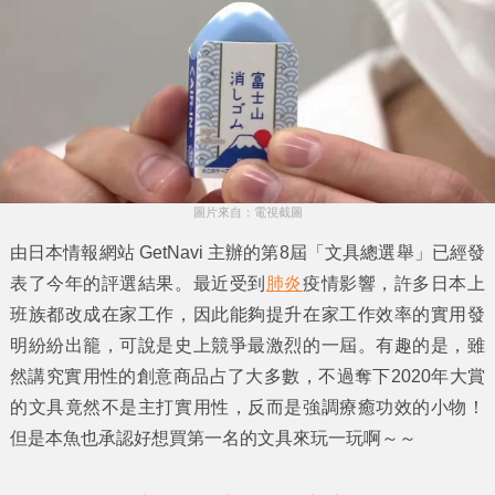
圖片來自：電視截圖
由日本情報網站
GetNavi
主辦的第8屆
「文具總選舉」
已經發
表了今年的評選結果。最近受到
肺炎
疫情影響，許多日本上
班族都改成在家工作，因此能夠提升在家工作效率的實用發
明紛紛出籠，可說是史上競爭最激烈的一屆。有趣的是，雖
然講究實用性的創意商品占了大多數，不過奪下2020年大賞
的文具竟然不是主打實用性，反而是強調療癒功效的小物！
但是本魚也承認好想買第一名的文具來玩一玩啊～～