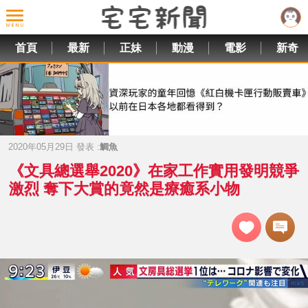
首頁
最新
正妹
動漫
電影
新奇
2020年05月29日 發表 :
鯛魚
《文具總選舉2020》在家工作實用發明競爭
激烈 奪下大賞的竟然是療癒系小物