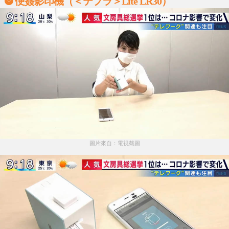
便簽影印機（＜テプラ＞Lite LR30）
圖片來自：電視截圖