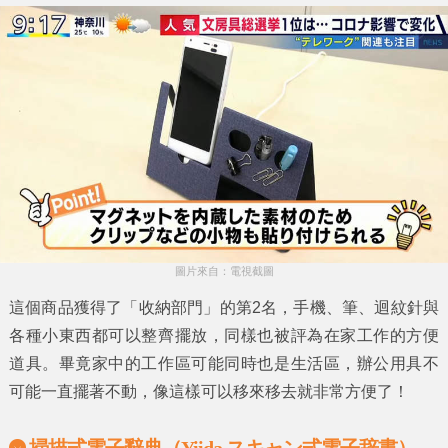
圖片來自：電視截圖
這個商品獲得了
「收納部門」
的第2名，手機、筆、迴紋針與
各種小東西都可以整齊擺放，同樣也被評為在家工作的方便
道具。畢竟家中的工作區可能同時也是生活區，辦公用具不
可能一直擺著不動，像這樣可以移來移去就非常方便了！
掃描式電子辭典（Yiida スキャン式電子辞書）