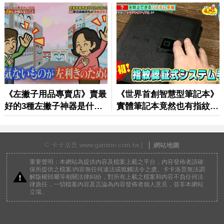
© 卡卡洛普 www.gamme.com.tw |
網站地圖
重要聲明：本網站為提供內容及檔案上載之平台，內容發佈者請確
保所提供之檔案/內容無任何違法或牴觸法令之虞。卡卡洛普無法調
解版權歸屬等相關法律糾紛，對所有上載之檔案和內容不負任何法
律責任，一切檔案內容及言論為內容發佈者個人意見，並非本網站
立場。