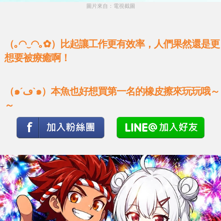
圖片來自：電視截圖
（｡◠‿◠｡✿）比起讓工作更有效率，人們果然還是更
想要被療癒啊！
（๑´ڡ`๑）本魚也好想買第一名的橡皮擦來玩玩哦～
～