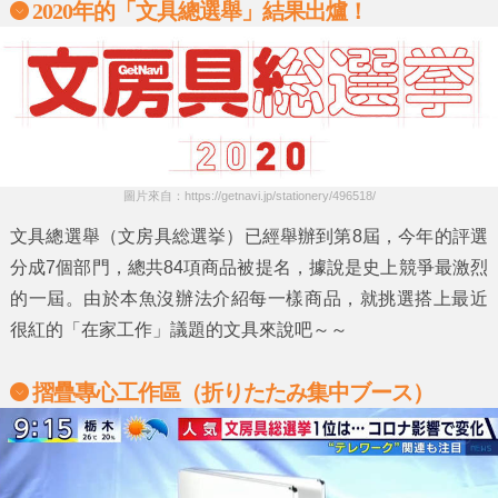
2020年的「文具總選舉」結果出爐！
圖片來自：https://getnavi.jp/stationery/496518/
文具總選舉
（文房具総選挙）已經舉辦到第8屆，今年的評選
分成7個部門，總共84項商品被提名，據說是史上競爭最激烈
的一屆。由於本魚沒辦法介紹每一樣商品，就挑選搭上最近
很紅的「
在家工作」
議題的文具來說吧～～
摺疊專心工作區（折りたたみ集中ブース）