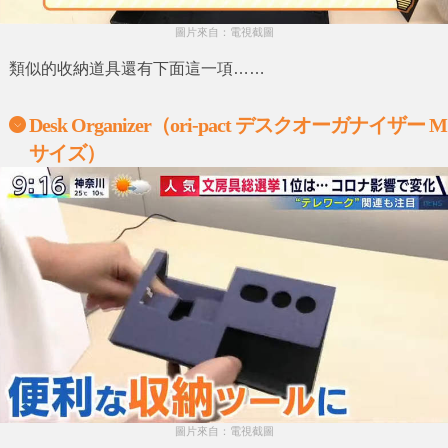
圖片來自：電視截圖
類似的收納道具還有下面這一項……
Desk Organizer（ori-pact デスクオーガナイザー M
サイズ）
圖片來自：電視截圖