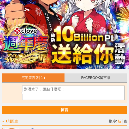
宅宅留言版
( 1 )
FACEBOOK留言版
留言
1則回應
順序:
新
│
舊