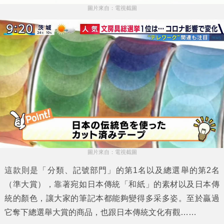
圖片來自：電視截圖
圖片來自：電視截圖
這款則是
「分類、記號部門」
的第1名以及總選舉的第2名
（準大賞），靠著宛如日本傳統「和紙」的素材以及日本傳
統的顏色，讓大家的筆記本都能夠變得多采多姿。至於贏過
它奪下總選舉大賞的商品，也跟日本傳統文化有觀……