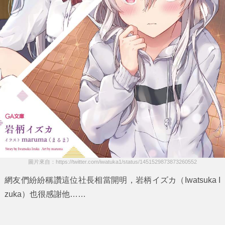
圖片來自：https://twitter.com/iwatuka1/status/1451529873873260552
網友們紛紛稱讚這位社長相當開明，
岩柄イズカ（Iwatsuka I
zuka）
也很感謝他……