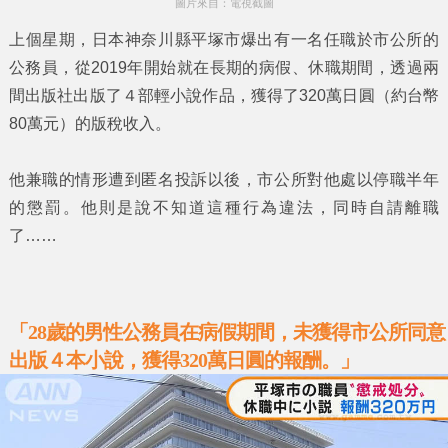
圖片來自：電視截圖
上個星期，日本神奈川縣平塚市爆出有一名任職於市公所的
公務員，從2019年開始就在長期的病假、休職期間，透過兩
間出版社出版了４部輕小說作品，獲得了
320萬日圓
（約台幣
80萬元）的版稅收入。
他兼職的情形遭到匿名投訴以後，市公所對他處以停職半年
的懲罰。他則是說不知道這種行為違法，同時自請離職
了……
「28歲的男性公務員在病假期間，未獲得市公所同意
出版４本小說，獲得320萬日圓的報酬。」