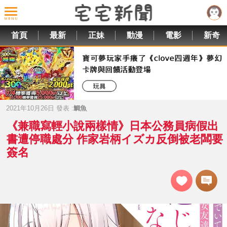
首頁
最新
正妹
動漫
電影
新奇
2021年10月26日 發表 :
鯛魚
《兼職寫輕小說兩樣情》日本公務員病假出
書遭停職處分 作家岩柄イズカ反倒被老闆要
簽名