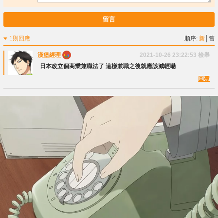
留言
1則回應
順序:
新
│
舊
漢堡經理
2021-10-26 23:22:53
檢舉
日本改立個商業兼職法了 這樣兼職之後就應該減輕嘞
回覆