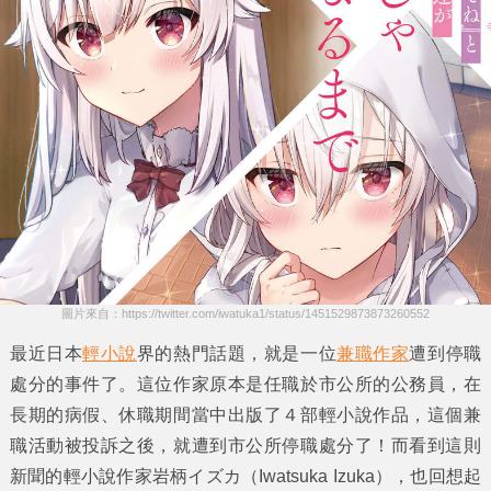
圖片來自：https://twitter.com/iwatuka1/status/1451529873873260552
最近日本
輕小說
界的熱門話題，就是一位
兼職作家
遭到停職
處分的事件了。這位作家原本是
任職於市公所的公務員
，在
長期的病假、休職期間當中出版了４部輕小說作品，這個兼
職活動被投訴之後，就遭到市公所停職處分了！而看到這則
新聞的輕小說作家
岩柄イズカ（Iwatsuka Izuka）
，也回想起