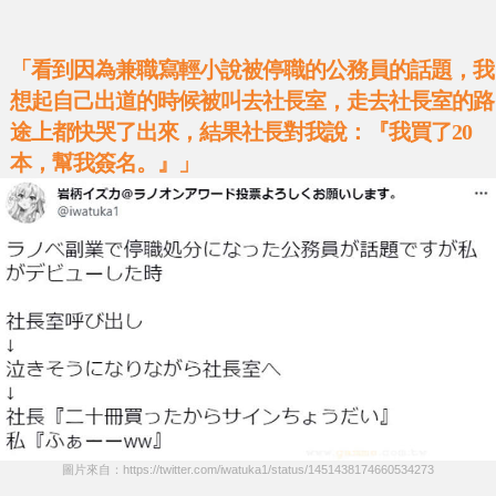
「看到因為兼職寫輕小說被停職的公務員的話題，我
想起自己出道的時候被叫去社長室，走去社長室的路
途上都快哭了出來，結果社長對我說：『我買了20
本，幫我簽名。』」
圖片來自：https://twitter.com/iwatuka1/status/1451438174660534273