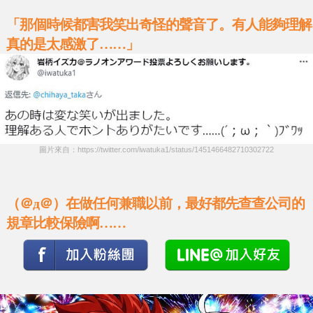
「那個時候都害我笑出奇怪的聲音了。有人能夠理解
真的是太感激了……」
圖片來自：https://twitter.com/iwatuka1/status/1451466482710302722
（＠д＠）在做任何兼職以前，最好都先查查公司的
規章比較保險啊……