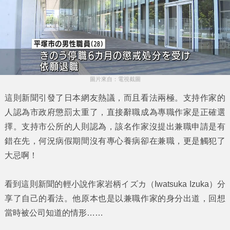
圖片來自：電視截圖
這則新聞引發了日本網友熱議，而且看法兩極。支持作家的
人認為市政府懲罰太重了，直接辭職成為專職作家是正確選
擇。支持市公所的人則認為，該名作家沒提出兼職申請是有
錯在先，何況病假期間沒有專心養病卻在兼職，更是觸犯了
大忌啊！
看到這則新聞的輕小說作家
岩柄イズカ（Iwatsuka Izuka）
分
享了自己的看法。他原本也是以兼職作家的身分出道，回想
當時被公司知道的情形……