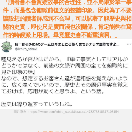
「讀者會不會質疑故事的合理性，並不局限於單一事
件，而是包含俯瞰前後文的整體印象。因此為了不要
讓設想的讀者群感到不合理，可以試著了解歷史與相
關的史實，即使只是廣而淺也沒關係，肯定能夠在寫
作的時候派上用場。畢竟歷史會不斷重演啊。」
圖片來自：https://twitter.com/ichiro_sakaki/status/1473273318317105154