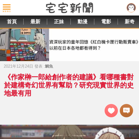
首頁
最新
正妹
動漫
電影
新奇
2021年12月24日 發表 :
鯛魚
《作家榊一郎給創作者的建議》看哪種書對
於建構奇幻世界有幫助？研究現實世界的史
地最有用