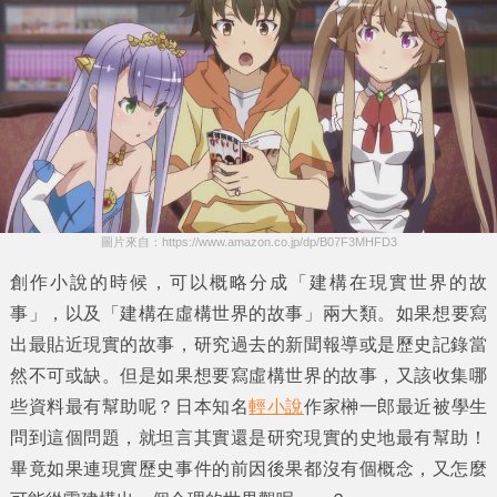
圖片來自：https://www.amazon.co.jp/dp/B07F3MHFD3
創作小說的時候，可以概略分成
「建構在現實世界的故
事」
，以及
「建構在虛構世界的故事」
兩大類。如果想要寫
出最貼近現實的故事，研究過去的新聞報導或是歷史記錄當
然不可或缺。但是如果想要寫虛構世界的故事，又該收集哪
些資料最有幫助呢？日本知名
輕小說
作家
榊一郎
最近被學生
問到這個問題，就坦言其實還是研究現實的史地最有幫助！
畢竟如果連現實歷史事件的前因後果都沒有個概念，又怎麼