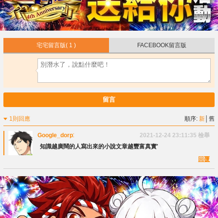
宅宅留言版
( 1 )
FACEBOOK留言版
留言
1則回應
順序:
新
│
舊
Google_dorp1000
2021-12-24 23:11:35
檢舉
知識越廣闊的人寫出來的小說文章越豐富真實'
回覆