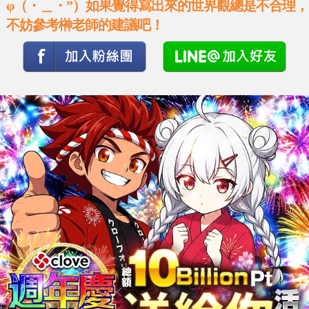
φ（・＿・”）如果覺得寫出來的世界觀總是不合理，
不妨參考榊老師的建議吧！