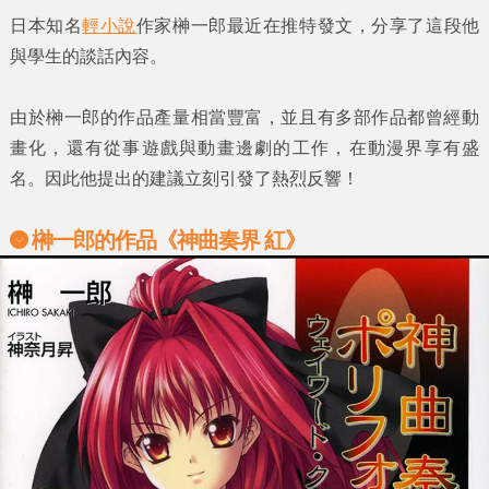
日本知名
輕小說
作家
榊一郎
最近在推特發文，分享了這段他
與學生的談話內容。
由於
榊一郎
的作品產量相當豐富，並且有多部作品都曾經動
畫化，還有從事遊戲與動畫邊劇的工作，在動漫界享有盛
名。因此他提出的建議立刻引發了熱烈反響！
榊一郎
的作品《神曲奏界 紅》