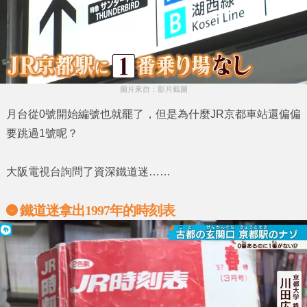
圖片來自：影片截圖
月台從
0號
開始編號也就罷了，但是為什麼
JR京都車站
還偏偏
要跳過
1號
呢？
大阪電視台詢問了資深鐵道迷……
鐵道迷拿出1997年的時刻表