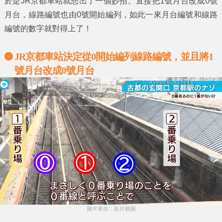
於是
JR京都車站
就想出了一個妙招。直接把
1號月台
改成
0號
月台
，線路編號也由
0號
開始編列，如此一來月台編號和線路
編號的數字就對得上了！
JR京都車站決定
從0開始編列線路編號，並且將1
號月台改成0號月台
圖片來自：影片截圖