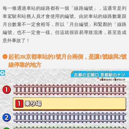
每一條通過車站的線路都有一個
「線路編號」
，這通常是列
車駕駛和站務人員才會使用的編號。由於車站的
線路數量
跟
月台數量
不一定會相等，所以
「月台編號」
和緊鄰的
「線路
編號」
也不一定會一樣。但這就很容易導致混淆，甚至造成
意外事故了！
起初
JR京都車站
的1號月台兩側，是讓1號線與2號
線停靠的地方