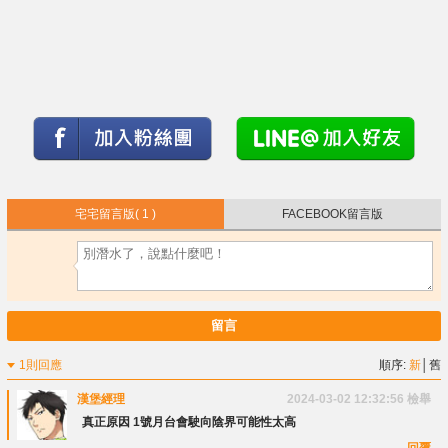
宅宅留言版
( 1 )
FACEBOOK留言版
留言
1則回應
順序:
新
│
舊
漢堡經理
2024-03-02 12:32:56
檢舉
真正原因 1號月台會駛向陰界可能性太高