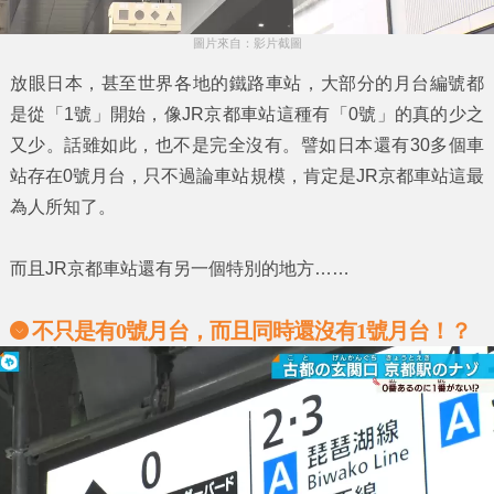
圖片來自：影片截圖
放眼日本，甚至世界各地的鐵路車站，大部分的月台編號都
是從
「1號」
開始，像
JR京都車站
這種有
「0號」
的真的少之
又少。話雖如此，也不是完全沒有。譬如日本還有30多個車
站存在
0號月台
，只不過論車站規模，肯定是
JR京都車站
這最
為人所知了。
而且
JR京都車站
還有另一個特別的地方……
不只是有0號月台，而且同時還沒有1號月台！？