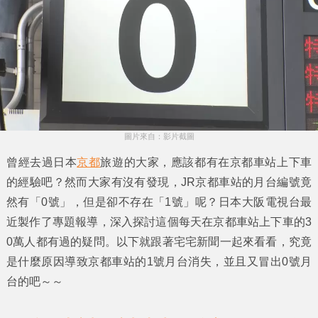
圖片來自：影片截圖
曾經去過日本
京都
旅遊的大家，應該都有在
京都車站
上下車
的經驗吧？然而大家有沒有發現，
JR京都車站
的月台編號竟
然有
「0號」
，但是卻不存在
「1號」
呢？日本
大阪電視台
最
近製作了專題報導，深入探討這個每天在京都車站上下車的3
0萬人都有過的疑問。以下就跟著
宅宅新聞
一起來看看，究竟
是什麼原因導致京都車站的1號月台消失，並且又冒出0號月
台的吧～～