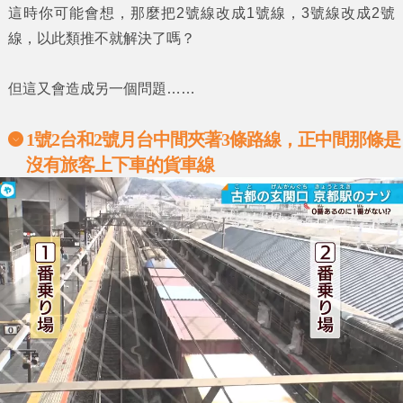
這時你可能會想，那麼
把2號線改成1號線，3號線改成2號
線
，以此類推不就解決了嗎？
但這又會造成另一個問題……
1號2台和2號月台中間夾著3條路線，正中間那條是
沒有旅客上下車的貨車線