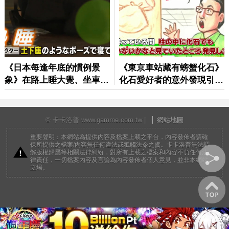
© 卡卡洛普 www.gamme.com.tw |
網站地圖
重要聲明：本網站為提供內容及檔案上載之平台，內容發佈者請確
保所提供之檔案/內容無任何違法或牴觸法令之虞。卡卡洛普無法調
解版權歸屬等相關法律糾紛，對所有上載之檔案和內容不負任何法
律責任，一切檔案內容及言論為內容發佈者個人意見，並非本網站
立場。