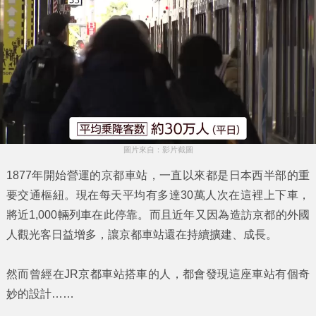
圖片來自：影片截圖
1877年開始營運的
京都車站
，一直以來都是日本西半部的重
要交通樞紐。現在每天平均有多達30萬人次在這裡上下車，
將近1,000輛列車在此停靠。而且近年又因為造訪京都的
外國
人觀光客
日益增多，讓京都車站還在持續擴建、成長。
然而曾經在
JR京都車站
搭車的人，都會發現這座車站有個奇
妙的設計……