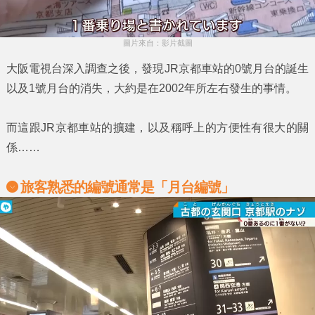
圖片來自：影片截圖
大阪電視台深入調查之後，發現
JR京都車站
的
0號月台
的誕生
以及
1號月台
的消失，大約是在
2002年
所左右發生的事情。
而這跟
JR京都車站
的擴建，以及稱呼上的方便性有很大的關
係……
旅客熟悉的編號通常是「月台編號」