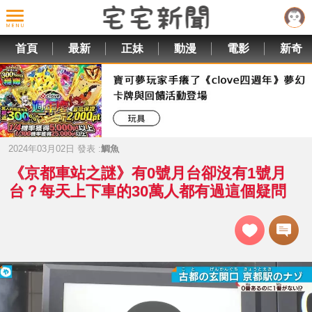
首頁
最新
正妹
動漫
電影
新奇
2024年03月02日 發表 :
鯛魚
《京都車站之謎》有0號月台卻沒有1號月
台？每天上下車的30萬人都有過這個疑問