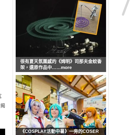
很有夏天氛圍感的《姆明》司那夫金蚊香
架，還原作品中……more
沉
漸揭
《COSPLAY活動中暑》一旁的COSER