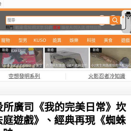
榜
動漫
美食
詭異
娛樂
汽車
電影
遊戲
設計
玩具
潮流
精華
熱門:
動漫
電玩
顏文字
日劇
健身
貓星人
同人誌
推特話題
寵物
型男
KUSO
詭異
娛樂
科技
美食
遊戲
新奇
新奇
新奇
《日本軍武迷的煩惱》子彈空
資深網友議論《磁片收納盒的
小2男生用路邊撿的木棍與
盒在日本超級貴 美國網友直
鎖有什麼用》想偷的話整盒拿
頭做成了《石斧》馬麻打開
空想發明系列
火影忍者冷知識
接一大箱寄給他了
走不就好了嗎？
包嚇一跳怎麼會有這種東
西！？
役所廣司《我的完美日常》坎
法庭遊戲》、經典再現《蜘蛛