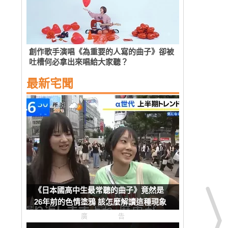
創作歌手演唱《為重要的人寫的曲子》卻被
吐槽何必拿出來唱給大家聽？
最新宅聞
《日本國高中生最常聽的曲子》竟然是
26年前的色情塗鴉 該怎麼解讀這種現象
呢？
廣告