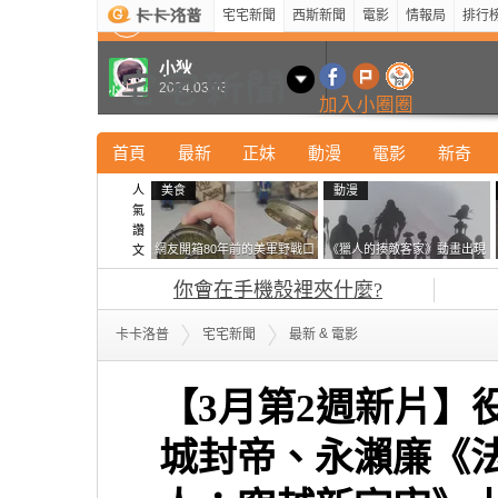
宅宅新聞
西斯新聞
電影
情報局
排行
最新
新奇
正妹
寵物
型男
Kuso
科技
小狄
2024.03.03
加入小圈圈
首頁
最新
正妹
動漫
電影
新奇
人
美食
動漫
氣
讚
網友開箱80年前的美軍野戰口
《獵人的揍敵客家》動畫出現
文
糧 罐頭本身保存良好，但裡
的這個剪影是誰？你是不是忘
你會在手機殼裡夾什麼?
面的味道...
記還有這號人物了
&
卡卡洛普
宅宅新聞
最新
電影
【3月第2週新片】
城封帝、永瀨廉《