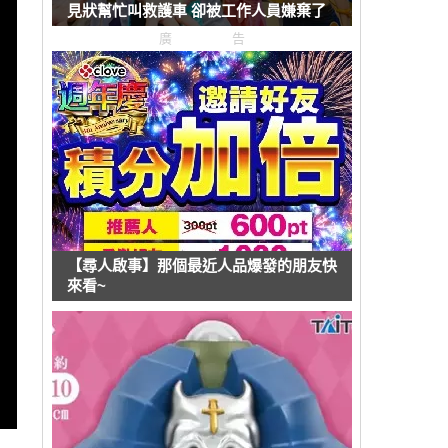
見狀幫忙叫救護車 卻被工作人員嫌棄了
廣告
【尋人啟事】那個最近人品爆發的朋友快
來看~