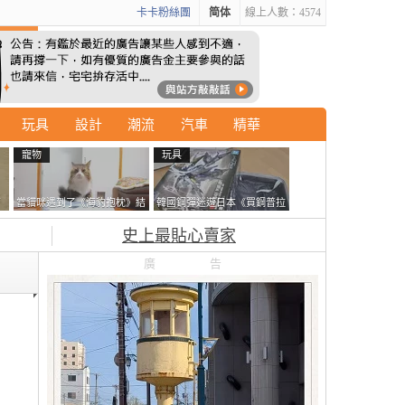
卡卡粉絲團
简体
線上人數：4574
玩具
設計
潮流
汽車
精華
寵物
玩具
石
當貓咪遇到了《海豹抱枕》結
韓國鋼彈迷遊日本《買鋼普拉
書
果玩了10天後，海豹一整個走
塞不進行李箱》網友們集思廣
史上最貼心賣家
鐘笑翻網友
益提供解方了……
廣告