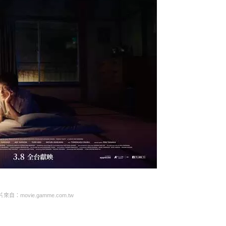
來自：movie.gamme.com.tw