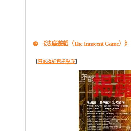
《
法庭遊戲
（
The Innocent Game
）》
【
電影詳細資訊點我
】