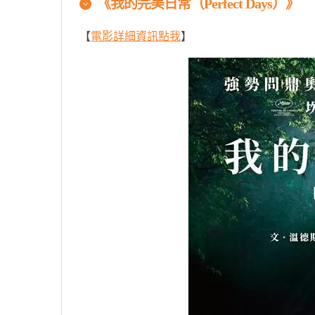
《
我的完美日常
（
Perfect Days
）》
【
電影詳細資訊點我
】