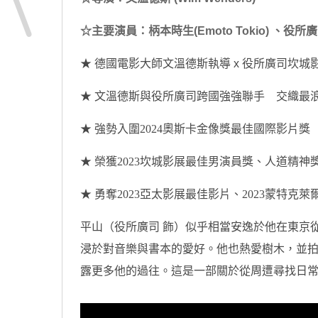
☆主要演員：柄本時生(Emoto Tokio) 、役所廣司(
★ 德國電影大師文溫德斯執導 x 役所廣司坎
★ 文溫德斯與役所廣司跨國強強聯手 交織最
★ 強勢入圍2024奧斯卡金像獎最佳國際影片獎
★ 榮獲2023坎城影展最佳男演員獎、人道精神
★ 勇奪2023亞太影展最佳影片、2023蒙特克
平山（役所廣司 飾）似乎相當安逸於他在東京
浸於對音樂與書本的愛好。他也熱愛樹木，並
露更多他的過往。這是一部關於從周遭尋找日