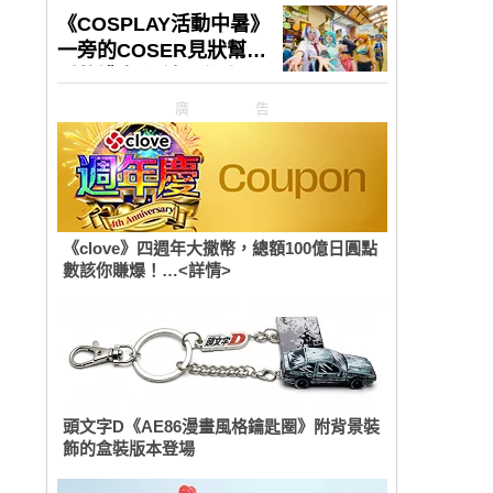
廣告
《clove》四週年大撒幣，總額100億日圓點
數該你賺爆！…<詳情>
頭文字D《AE86漫畫風格鑰匙圈》附背景裝
飾的盒裝版本登場