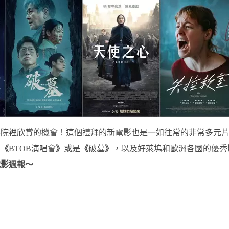
影院裡欣賞的機會！這個禮拜的新電影也是一如往常的非常多元
的
《
BTOB演唱會
》
或是
《
破墓
》
，以及好萊塢和歐洲各國的優秀
電影週報～