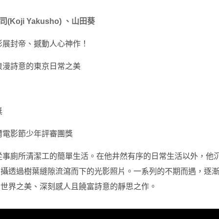
Koji Yakusho) 、山田葵
城影展封帝、撼動人心神作！
浪漫詩意的東京日常之美
獎
萊爾電影節少年評審團獎
從事廁所清潔工的簡單生活。在他井然有序的日常生活以外，他
拍攝透過樹葉縫隙流瀉而下的光影照片。一系列的不期而遇，逐
常世界之美、深刻感人且饒富詩意的靜思之作。