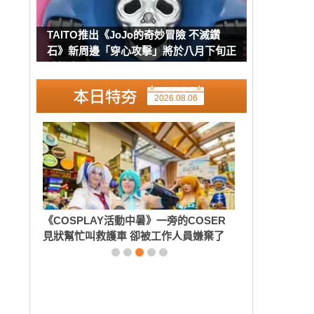
TAITO推出《JoJo的奇妙冒險 不滅鑽
石》新周邊「穿心攻擊」將於八月下旬正
式推出
2026.08.06