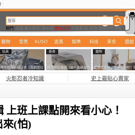
榜
動漫
美食
詭異
娛樂
汽車
電影
遊戲
設計
玩具
潮流
精華
熱門:
正妹
魔人玩3C
迪士尼
推特話題
宅調查
BL
台灣
韓國恐怖漫畫
寵物
型男
KUSO
詭異
娛樂
科技
美食
遊戲
玩具
新奇
寵物
韓國鋼彈迷遊日本《買鋼普拉
資深網友議論《磁片收納盒的
當貓咪遇到了《海豹抱枕》
塞不進行李箱》網友們集思廣
鎖有什麼用》想偷的話整盒拿
果玩了10天後，海豹一整個
火影忍者冷知識
史上最貼心賣家
益提供解方了……
走不就好了嗎？
鐘笑翻網友
特輯 上班上課點開來看小心！
來(怕)