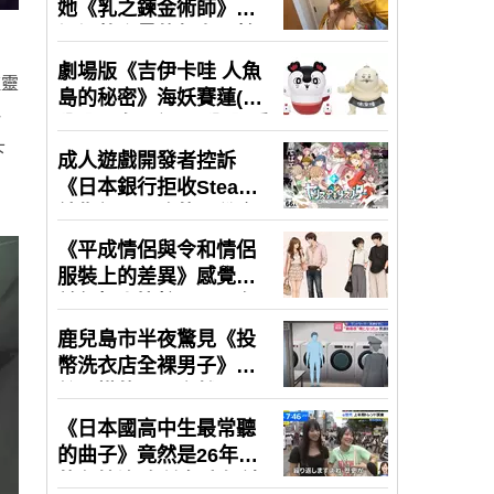
種靈
一
下