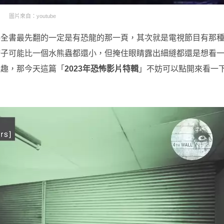
圖片來自：youtube
科全書最先翻的一定是有恐龍的那一頁，其次就是電視節目有那
膽子可能比一個水熊蟲都還小，但掩住眼睛露出細縫都還是想看
興趣，那今天這篇「
2023年恐怖影片特輯
」不妨可以點開來看一