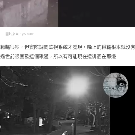
圖片來自：youtube
的鞦韆很吵，但實際調閱監視系統才發現，晚上的鞦韆根本就沒
孩過世前很喜歡這個鞦韆，所以有可能現在還徘徊在那邊