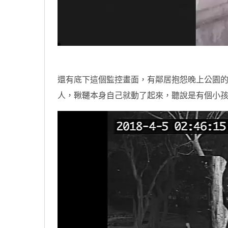
還有底下這個監控畫面，有鄰居抱怨晚上公園
人，鞦韆本身自己就動了起來，聽說是有個小