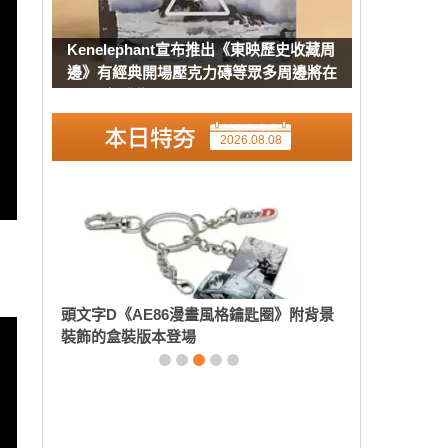
Kenelephant宣布推出《東映歷史收藏周
邊》有經典開場壓克力磚等眾多周邊將在
8月下旬發售
2026.08.08