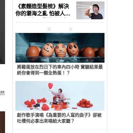
廣告
將雞蛋放在烈日下的車內四小時 實驗結果最
終你會得到一顆全熟蛋！？
主
仍然
創作歌手演唱《為重要的人寫的曲子》卻被
吐槽何必拿出來唱給大家聽？