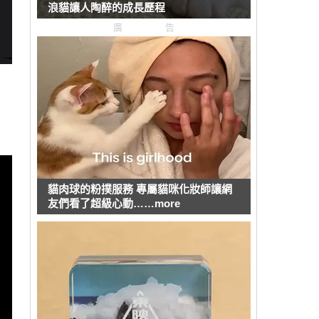
浪貓讓人陶醉的成長歷程
廣告
有
貓肉球的粉撲服務 專屬貓咪化妝師讓網
友們看了超級心動……more