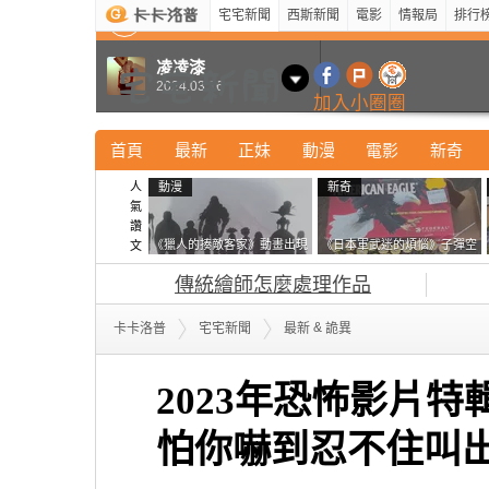
宅宅新聞
西斯新聞
電影
情報局
排行
最新
新奇
正妹
寵物
型男
Kuso
科技
凌凌漆
2024.03.16
加入小圈圈
首頁
最新
正妹
動漫
電影
新奇
人
動漫
新奇
氣
讚
《獵人的揍敵客家》動畫出現
《日本軍武迷的煩惱》子彈空
文
的這個剪影是誰？你是不是忘
盒在日本超級貴 美國網友直
傳統繪師怎麼處理作品
記還有這號人物了
接一大箱寄給他了
&
卡卡洛普
宅宅新聞
最新
詭異
2023年恐怖影片
怕你嚇到忍不住叫出