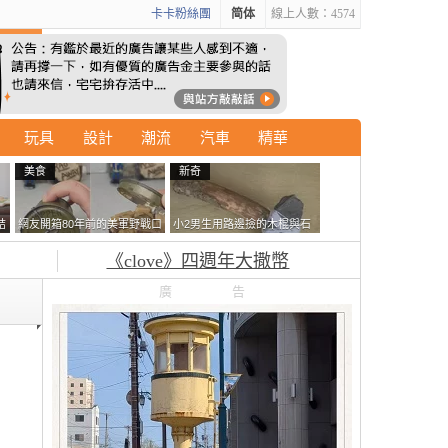
卡卡粉絲團
简体
線上人數：4574
玩具
設計
潮流
汽車
精華
美食
新奇
結
網友開箱80年前的美軍野戰口
小2男生用路邊撿的木棍與石
走
糧 罐頭本身保存良好，但裡
頭做成了《石斧》馬麻打開書
《clove》四週年大撒幣
面的味道...
包嚇一跳怎麼會有這種東
西！？
廣告