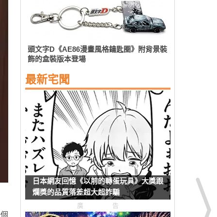
頭文字D《AE86漫畫風格鑰匙圈》附背景裝
飾的盒裝版本登場
最新宅聞
日本網友回憶《以前的轉蛋玩具》大獎跟
爛獎的品質落差超大超詐騙
廣告
一個