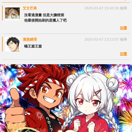
艾文芒果
2025-03-07 15:43:16
檢舉
沒看過漫畫 但是大膽猜測
他最後開始刷的是獵人了吧
回覆
漢堡經理
2025-03-07 13:13:57
檢舉
蟻王篇王篇
回覆