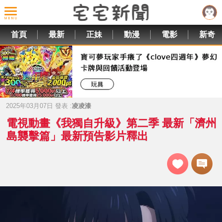
首頁
最新
正妹
動漫
電影
新奇
2025年03月07日 發表 :
凌凌漆
電視動畫《我獨自升級》第二季 最新「濟州
島襲擊篇」最新預告影片釋出