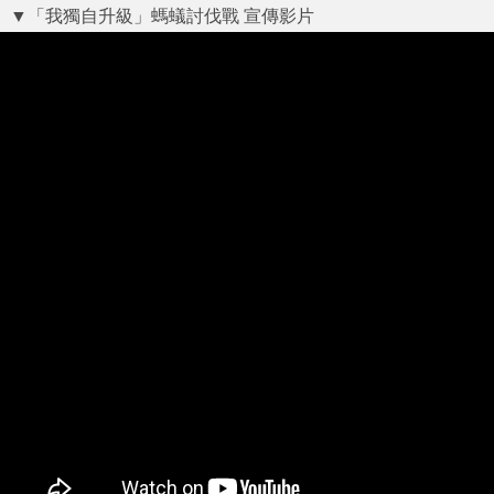
▼「我獨自升級」螞蟻討伐戰 宣傳影片