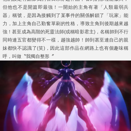
但他也不是開篇即最強！一開始的主角有著「人類最弱兵
器」稱號，是因為接觸到了某事件的關係解鎖了「玩家」能
力，加上主角自己勤奮單刷的性格，導致主角到後期越來越
強！甚至成為高階的死靈法師(或稱暗影君主)，名稱帥到不行
同時連五官都變得不一樣，越強越帥！帥到甚至連自己的親
妹都快不認識了(笑)，因此這部作品在網路上也有個趣味稱
呼，叫做〝我獨自整形〞