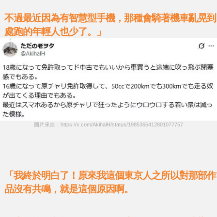
不過最近因為有智慧型手機，那種會騎著機車亂晃到
處跑的年輕人也少了。」
圖片來自：https://x.com/AkihalH/status/1985365412801077757
「我終於明白了！原來我這個東京人之所以對那部作
品沒有共鳴，就是這個原因啊。