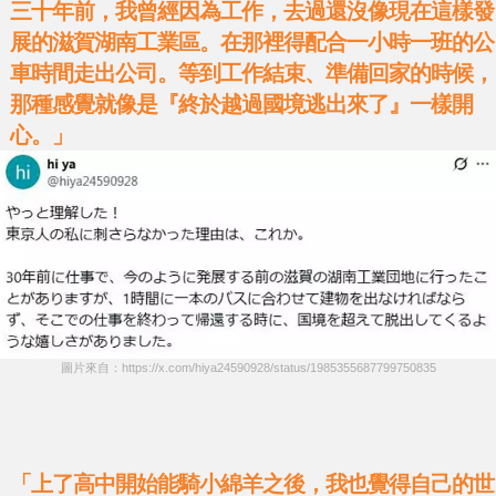
三十年前，我曾經因為工作，去過還沒像現在這樣發
展的滋賀湖南工業區。在那裡得配合一小時一班的公
車時間走出公司。等到工作結束、準備回家的時候，
那種感覺就像是『終於越過國境逃出來了』一樣開
心。」
圖片來自：https://x.com/hiya24590928/status/1985355687799750835
「上了高中開始能騎小綿羊之後，我也覺得自己的世