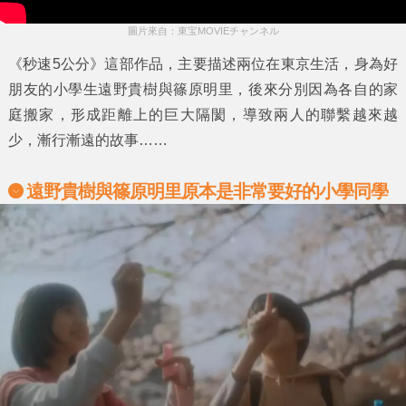
圖片來自：東宝MOVIEチャンネル
《秒速5公分》
這部作品，主要描述兩位在東京生活，身為好
朋友的小學生
遠野貴樹
與
篠原明里
，後來分別因為各自的家
庭搬家，形成距離上的巨大隔閡，導致兩人的聯繫越來越
少，漸行漸遠的故事……
遠野貴樹
與
篠原明里原本是非常要好的小學同學