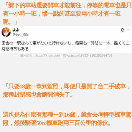
「鄉下的車站還要開車才能前往，停靠的電車也是只
有一小時一班，慘一點的甚至要兩小時才有一班
呢。」
圖片來自：https://x.com/bel__00x/status/1985349161152364702
「只要18歲一拿到駕照，即便只是買了台二手破車，
那種封閉感也會瞬間消失了。
這也是為什麼有那種一到16歲，就會去考輕型機車駕
照，然後騎著50cc機車跑兩三百公里的傢伙。