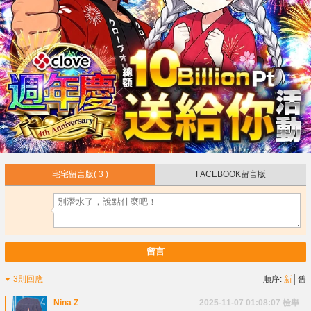
宅宅留言版
( 3 )
FACEBOOK留言版
留言
3則回應
順序:
新
│
舊
Nina Z
2025-11-07 01:08:07
檢舉