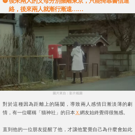
後來兩人的父母分別搬離東京，只能倚靠書信連
絡，後來兩人就漸行漸遠……
圖片來自：影片截圖
對於這種因為距離上的隔閡，導致兩人感情日漸淡薄的劇
情，有一位暱稱
「猫神社」
的日本
Ｘ
網友始終覺得很無感。
直到他的一位朋友提醒了他，才讓他驚覺自己為什麼會如此