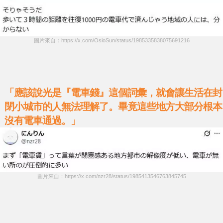
圖片來自：https://x.com/OsioSun/status/1985335838075691216
「應該說光是『電車錢』這個詞彙，就會讓生活在封
閉小城市的人無法理解了。畢竟這些地方大部分根本
沒有電車通過。」
圖片來自：https://x.com/nzr28/status/1985413546763845745