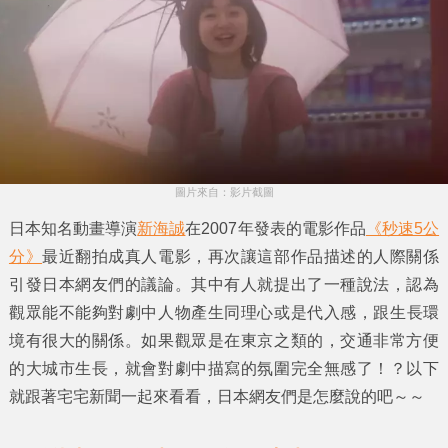
圖片來自：影片截圖
日本知名動畫導演
新海誠
在2007年發表的電影作品
《秒速5公
分》
最近翻拍成真人電影，再次讓這部作品描述的人際關係
引發日本網友們的議論。其中有人就提出了一種說法，認為
觀眾能不能夠對劇中人物產生
同理心
或是
代入感
，跟生長環
境有很大的關係。如果觀眾是在
東京
之類的，交通非常方便
的大城市生長，就會對劇中描寫的氛圍完全無感了！？以下
就跟著
宅宅新聞
一起來看看，日本網友們是怎麼說的吧～～