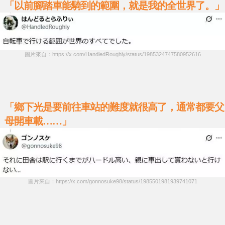
「以前腳踏車能騎到的範圍，就是我的全世界了。」
圖片來自：https://x.com/HandledRoughly/status/1985324747580952616
「鄉下光是要前往車站的難度就很高了，通常都要父
母開車載……」
圖片來自：https://x.com/gonnosuke98/status/1985501981939741071