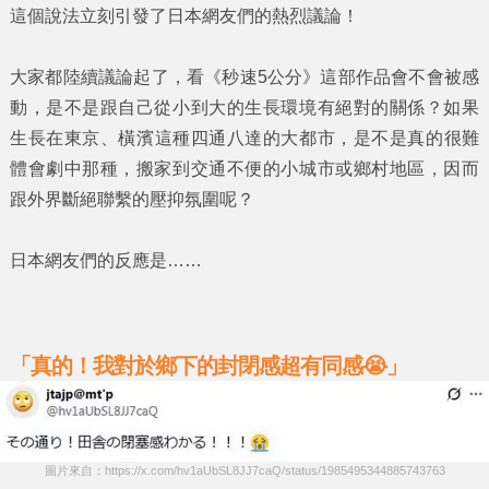
這個說法立刻引發了日本網友們的熱烈議論！
大家都陸續議論起了，看
《秒速5公分》
這部作品會不會被感
動，是不是跟自己從小到大的生長環境有絕對的關係？如果
生長在
東京
、
橫濱
這種四通八達的大都市，是不是真的很難
體會劇中那種，搬家到交通不便的小城市或鄉村地區，因而
跟外界斷絕聯繫的壓抑氛圍呢？
日本網友們的反應是……
「真的！我對於鄉下的封閉感超有同感😭」
圖片來自：https://x.com/hv1aUbSL8JJ7caQ/status/1985495344885743763