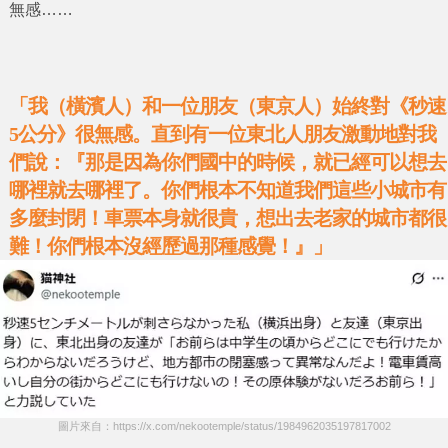
無感……
「我（橫濱人）和一位朋友（東京人）始終對《秒速
5公分》很無感。直到有一位東北人朋友激動地對我
們說：『那是因為你們國中的時候，就已經可以想去
哪裡就去哪裡了。你們根本不知道我們這些小城市有
多麼封閉！車票本身就很貴，想出去老家的城市都很
難！你們根本沒經歷過那種感覺！』」
圖片來自：https://x.com/nekootemple/status/1984962035197817002