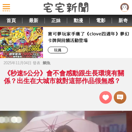
首頁
最新
正妹
動漫
電影
新奇
2025年11月04日 發表 :
鯛魚
《秒速5公分》會不會感動跟生長環境有關
係？出生在大城市就對這部作品很無感？