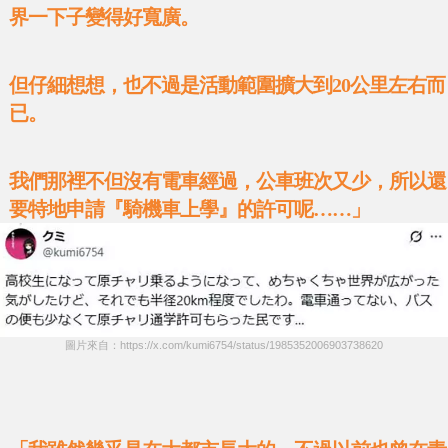
界一下子變得好寬廣。
但仔細想想，也不過是活動範圍擴大到20公里左右而
已。
我們那裡不但沒有電車經過，公車班次又少，所以還
要特地申請『騎機車上學』的許可呢……」
圖片來自：https://x.com/kumi6754/status/1985352006903738620