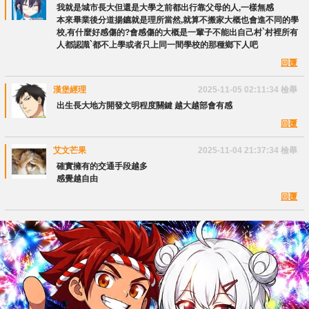
我就是城市長大但還是大學之前都出行靠父母的人,一樣無感
本來畢業後分道揚鑣就是理所當然,就算不搬家大概也會進不同的學
校,有什麼好感傷的?會感傷的大概是一輩子不能出自己村`村裡所有
人都認識`都不上學或者只上同一間學校的那種鄉下人吧
回覆
漢堡經理
2025-11-05 02:11:34
檢舉
出生長大地方開發文明程度關鍵 越大越部會有感
回覆
艾文芒果
2025-11-04 21:37:34
檢舉
確實擁有的交通手段越多
感覺越自由
回覆