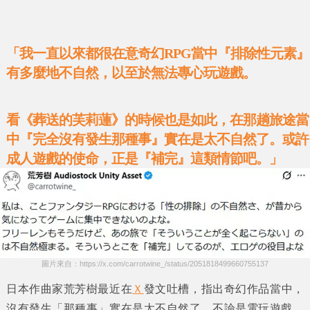
「我一直以來都很在意奇幻RPG當中『排除性元素』
有多麼地不自然，以至於無法專心玩遊戲。
看《
葬送的芙莉蓮
》的時候也是如此，在那趟旅途當
中『完全沒有發生那種事』實在是太不自然了。或許
成人遊戲的使命，正是『補完』這類情節吧。」
圖片來自：https://x.com/carrotwine_/status/2051818499660755137
日本作曲家
荒芳樹
最近在
Ｘ
發文吐槽，指出
奇幻
作品當中，
沒有發生
「那種事」
實在是太不自然了。不論是電玩遊戲，