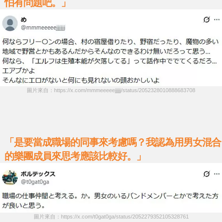
怕有問題吧。」
圖片來自：https://x.com/mmmeeeeejjjjjj/status/2052328010888683708
「是要當成職場的同事來考慮嗎？我認為用男女混合
的樂團成員來思考應該比較好。」
圖片來自：https://x.com/t0gat0ga/status/2052279352105328761