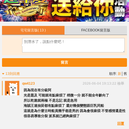
宅宅留言版
( 13 )
FACEBOOK留言版
留言
13則回應
順序:
新
│
舊
qw4123
2026-06-04 19:13:22
檢舉
因為現在有分級阿
光是題及 可能就有點麻煩了 稍微一分 就不能全年齡向了
所以乾脆就兩極 不是忘記 就是急用
海賊王連抽菸都有點麻煩了 還好幾個變態跟巨乳同船
這就是為什麼古時船員幾乎都是男的 因為會很麻煩 不管感情還是性
很容易導致分裂 派系就已經夠麻煩了
回覆