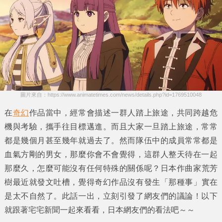
圖片來自：https://www.animatetimes.com/news/details.php?id=1769510048
在
奇幻
作品當中，經常會描述一群人踏上旅途，共同跨越危
機與考驗，攜手往目標邁進。而且大家一旦踏上旅途，常常
都是幾個月甚至幾年就過去了。然而隊伍中的成員常常都是
血氣方剛的男女，那麼你會不會覺得，這群人整天待在一起
那麼久，怎麼可能沒有任何
特殊的關係
呢？日本作曲家
荒芳
樹
最近就發文吐槽，覺得奇幻作品沒有發生
「那種事」
實在
是太不自然了。此話一出，立刻引發了網友們的議論！以下
就跟著
宅宅新聞
一起來看看，日本網友們的看法吧～～