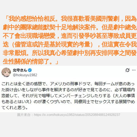
「我的感想恰恰相反。我很喜歡看美國刑警劇，因為
劇中的團隊總能默契十足地解決案件。但是劇中總免
不了會出現職場戀愛，進而引發爭吵甚至導致成員更
迭（儘管這或許是基於現實的考量），但這實在令我
非常厭煩。所以我真心希望劇中別再安排同事之間發
生性關係的情節了。」
圖片來自：https://x.com/hokusyu1982/status/2052088488124928237