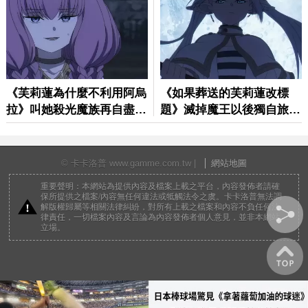
© 卡卡洛普 www.gamme.com.tw |
網站地圖
重要聲明：本網站為提供內容及檔案上載之平台，內容發佈者請確
保所提供之檔案/內容無任何違法或牴觸法令之虞。卡卡洛普無法調
解版權歸屬等相關法律糾紛，對所有上載之檔案和內容不負任何法
律責任，一切檔案內容及言論為內容發佈者個人意見，並非本網站
立場。