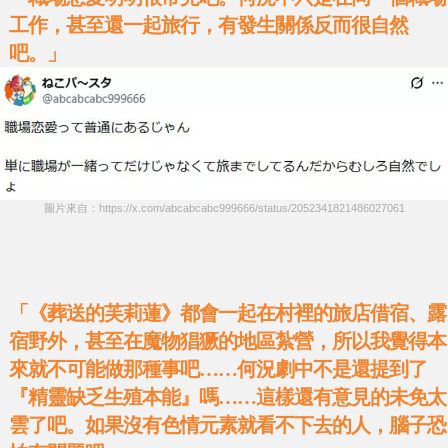
工作，甚至還一起旅行，有發生關係反而很自然
吧。」
圖片來自：https://x.com/abcabcabc999666/status/2052341821486027061
「《
葬送的芙莉蓮
》都會一起在村裡的旅店借宿、露
宿野外，甚至在魔物猖獗的地區紮營，所以我覺得本
來就不可能做那種事吧……何況劇中不是還提到了
『精靈缺乏生殖本能』嗎……這樣還有意見的未免太
雲了吧。如果沒有色情元素就看不下去的人，腦子恐