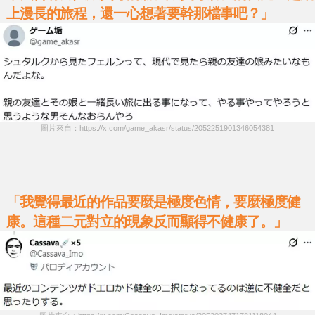
上漫長的旅程，還一心想著要幹那檔事吧？」
圖片來自：https://x.com/game_akasr/status/2052251901346054381
「我覺得最近的作品要麼是極度色情，要麼極度健
康。這種二元對立的現象反而顯得不健康了。」