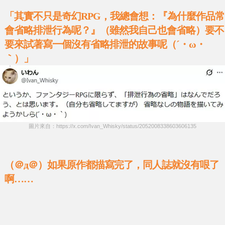
「其實不只是奇幻RPG，我總會想：『為什麼作品常
會省略排泄行為呢？』（雖然我自己也會省略）要不
要來試著寫一個沒有省略排泄的故事呢（´・ω・
｀）」
圖片來自：https://x.com/Ivan_Whisky/status/2052008338603606135
（＠д＠）如果原作都描寫完了，同人誌就沒有哏了
啊……