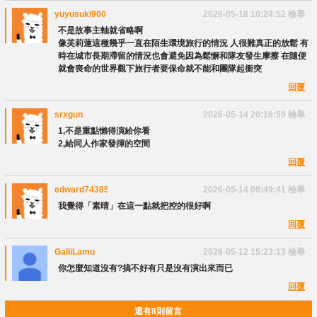
yuyusuki900
2026-05-18 10:24:52
檢舉
不是故事主軸就省略啊
像芙莉蓮這種幾乎一直在陌生環境旅行的情況 人很難真正的放鬆 有
時在城市長期滯留的情況也會避免因為鬆懈和隊友發生摩擦 在隨便
就會喪命的世界觀下旅行者要保命就不能和團隊起衝突
回覆
srxgun
2026-05-14 20:16:59
檢舉
1,不是重點懶得演給你看
2,給同人作家發揮的空間
回覆
edward74385
2026-05-14 08:49:41
檢舉
我覺得「素晴」在這一點就把控的很好啊
回覆
GalliLamu
2026-05-12 15:23:13
檢舉
你怎麼知道沒有?搞不好有只是沒有演出來而已
回覆
還有8則留言