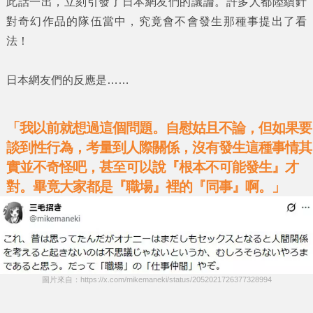
此話一出，立刻引發了日本網友們的議論。許多人都陸續針
對奇幻作品的隊伍當中，究竟會不會發生那種事提出了看
法！
日本網友們的反應是……
「我以前就想過這個問題。自慰姑且不論，但如果要
談到性行為，考量到人際關係，沒有發生這種事情其
實並不奇怪吧，甚至可以說『根本不可能發生』才
對。畢竟大家都是『職場』裡的『同事』啊。」
圖片來自：https://x.com/mikemaneki/status/2052021726377328994