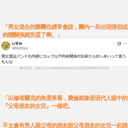
「男女混合的樂團也經常會說，團內一旦出現情侶或
肉體關係就完蛋了啊。」
圖片來自：https://x.com/Mzi5Sny/status/2052310380899373210
「以修塔爾克的角度來看，費倫就像是現代人眼中的
『父母朋友的女兒』一樣吧。
不太會有男人跟父母的朋友跟父母朋友的女兒一起踏