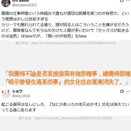
圖片來自：https://x.com/ericbauva1911/status/2052253503951876495
「我覺得不論是否直接描寫有做那種事，總覺得那種
『暗示曾發生過某些事』的文化也在逐漸消失了。」
圖片來自：https://x.com/sho_MOA/status/2052000421301059925