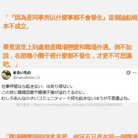
「『因為是同事所以什麼事都不會發生』這個論點根
本不成立。
畢竟這世上到處都是職場戀愛和職場外遇。倒不如
說，在那種小圈子裡什麼都不發生，才更不可思議
吧。」
圖片來自：https://x.com/maruimono_11/status/2052268362269659539
「職場戀愛明明很常見吧。何況不只是在同一個職場