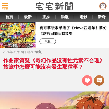
首頁
最新
正妹
動漫
電影
新奇
2026年05月09日 發表 :
鯛魚
作曲家質疑《奇幻作品沒有性元素不合理》
旅途中怎麼可能沒有發生那種事？