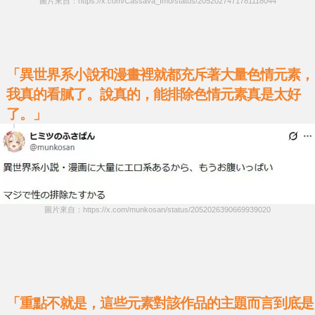
圖片來自：https://x.com/Cassava_Imo/status/2052027471781118044
「異世界系小說和漫畫裡就都充斥著大量色情元素，
我真的看膩了。說真的，能排除色情元素真是太好
了。」
圖片來自：https://x.com/munkosan/status/2052026390669939020
「重點不就是，這些元素對該作品的主題而言到底是