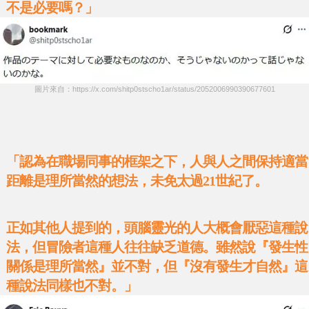
不是必要嗎？」
圖片來自：https://x.com/shitp0stscho1ar/status/2052006990390677601
「認為在職場同事的框架之下，人與人之間保持適當
距離是理所當然的想法，未免太過21世紀了。
正如其他人提到的，頭腦靈光的人大概會厭惡這種說
法，但冒險者這種人往往缺乏道德。雖然說『發生性
關係是理所當然』並不對，但『沒有發生才自然』這
種說法同樣也不對。」