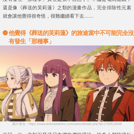
還是像
《葬送的芙莉蓮》
之類的漫畫作品，完全排除性元素
就會讓他覺得很奇怪，很難繼續看下去……
他覺得
《葬送的芙莉蓮》的
旅途當中不可能完全沒
有發生「那種事」
圖片來自：https://www.animatetimes.com/news/details.php?id=1769510048