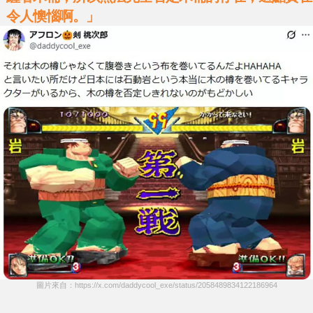
令人懊惱啊。」
圖片來自：https://x.com/daddycool_exe/status/2058489834122186964