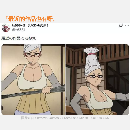
「最近的作品也有呀。」
圖片來自：https://x.com/ts555ll/status/2058478199013793955