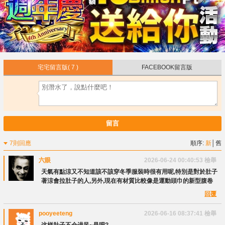
宅宅留言版
( 7 )
FACEBOOK留言版
留言
7則回應
順序:
新
│
舊
六眼
2026-06-24 00:40:53
檢舉
天氣有點涼又不知道該不該穿冬季服裝時很有用呢,特別是對於肚子
著涼會拉肚子的人,另外,現在有材質比較像是運動頭巾的新型腹卷
回覆
pooyeeteng
2026-06-16 08:37:41
檢舉