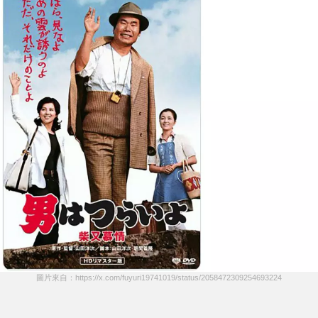
圖片來自：https://x.com/fuyuri19741019/status/2058472309254693224