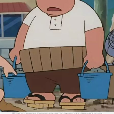
圖片來自：https://x.com/opeyemi1192731/status/2058349551883260193