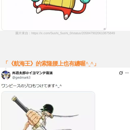
圖片來自：https://x.com/Sushi_Sushi_0/status/2058479020610875849
「《航海王》的索隆腰上也有纏喔^ˍ^」