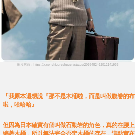
圖片來自：https://x.com/higureshuuen/status/2058482462012141938
「我原本還想說『那不是木桶啦，而是叫做腹卷的布
啦，哈哈哈』
但因為日本確實有個叫做石動岩的角色，真的在腰上
纏著木桶，所以無法完全否定木桶的存在，這點實在