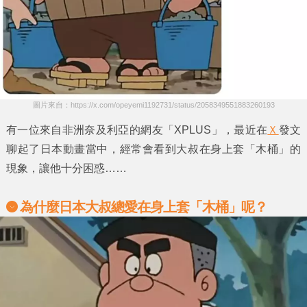
圖片來自：https://x.com/opeyemi1192731/status/2058349551883260193
有一位來自非洲奈及利亞的網友
「XPLUS」
，最近在
Ｘ
發文
聊起了日本動畫當中，經常會看到大叔在身上套
「木桶」
的
現象，讓他十分困惑……
為什麼日本大叔總愛在身上套
「木桶」呢？