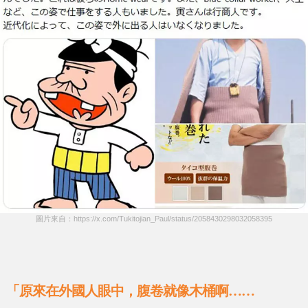
圖片來自：https://x.com/Tukitojian_Paul/status/2058430298032058395
「原來在外國人眼中，腹卷就像木桶啊……