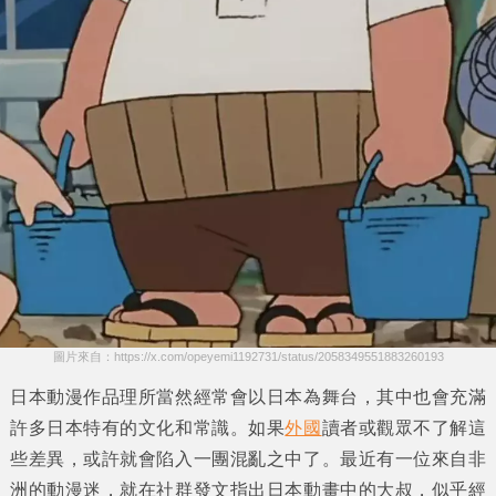
圖片來自：https://x.com/opeyemi1192731/status/2058349551883260193
日本動漫作品理所當然經常會以日本為舞台，其中也會充滿
許多日本特有的文化和常識。如果
外國
讀者或觀眾不了解這
些差異，或許就會陷入一團混亂之中了。最近有一位來自非
洲的動漫迷，就在社群發文指出日本動畫中的
大叔
，似乎經