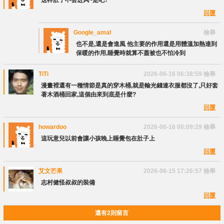
这样肚子不会进风~是吧?
回覆
Google_amaha54
檢舉
也不是,還是會進風 他主要的作用還是用體溫加熱達到
保暖的作用,睡覺時就算不蓋被也不怕冷到
TiTi
2026-06-16 06:38:59
檢舉
漫畫裡還有一種情節是真的穿木桶,就是輸光錢連衣服都沒了,只好套
著木酒桶回家,這個由來到底是什麼?
回覆
howardoo
2026-06-16 00:09:29
檢舉
這玩意兒以前會讓小孩晚上睡覺包在肚子上
回覆
艾文芒果
2026-06-15 17:26:57
檢舉
志村健怪叔叔的裝備
回覆
還有2則留言