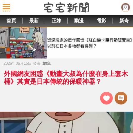
首頁
最新
正妹
動漫
電影
新奇
2026年06月15日 發表 :
鯛魚
外國網友困惑《動畫大叔為什麼在身上套木
桶》其實是日本傳統的保暖神器？