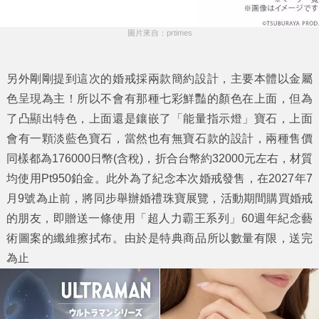
圖片來自：prtimes
另外剛剛提到這次的婚戒採兩款簡約設計，主要本體以金屬
色呈現為主！所以不會有那種七彩鮮豔的顏色在上面，但為
了凸顯出特色，上面還是鑲嵌了「能量指示燈」寶石，上面
會有一顆淡藍色寶石，當然也有無寶石款的設計，兩種售價
同樣都為176000日幣(含稅)，折合台幣約32000元左右，材質
均使用Pt950鉑金。此外為了紀念本次婚戒發售，在2027年7
月9號為止前，將同步舉辦婚禮珠寶展覽，活動期間購買婚戒
的朋友，即贈送一條使用「超人力霸王系列」60週年紀念藝
術圖案的纖維擦拭布。由於是特典商品所以數量有限，送完
為止