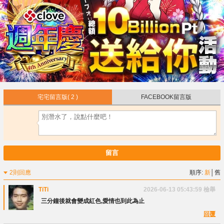
宅宅留言版
( 2 )
FACEBOOK留言版
留言
2則回應
順序:
新
│
舊
TiTi
2026-06-13 05:43:59
檢舉
三分鐘後就會變成紅色,愛情也到此為止
回覆