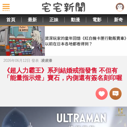
首頁
最新
正妹
動漫
電影
新奇
2026年06月12日 發表 :
凌凌漆
《超人力霸王》系列結婚戒指發售 不但有
「能量指示燈」寶石，內側還有簽名刻印喔