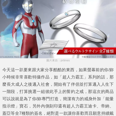
圖片來自：prtimes
今天這一趴要來跟大家分享酷酷的東西，如果螢幕前的你/妳
小時候非常喜歡特攝作品，如「
超人力霸王
」系列的話，那
麼長大成人之後邁入社會，開始有了伴侶並打算邁入人生下
一階段，打算挑選一組彼此手上的誓約之戒，那這次的商品
可以說就是為了你/妳專門打造，簡潔有力的戒身外加「能量
指示燈」寶石，另外內側刻印還有超人力霸王迪卡、帝納、
蓋亞等全7種類的簽名，絕對是一款讓你喜歡而且願意持續戴