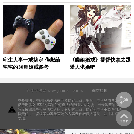
© 卡卡洛普 www.gamme.com.tw |
網站地圖
重要聲明：本網站為提供內容及檔案上載之平台，內容發佈者請確
保所提供之檔案/內容無任何違法或牴觸法令之虞。卡卡洛普無法調
解版權歸屬等相關法律糾紛，對所有上載之檔案和內容不負任何法
律責任，一切檔案內容及言論為內容發佈者個人意見，並非本網站
立場。