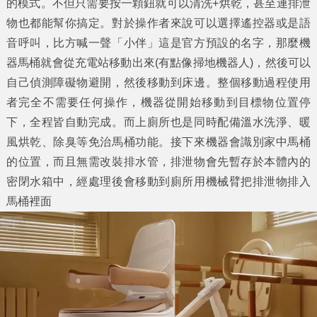
的模式。不但只需要按一顆鈕就可以清洗+烘乾，甚至連排泄
物也都能幫你搞定。對於操作者來說可以選擇遙控器或是語
音呼叫，比方喊一聲「小伴」這是官方預設的名字，那麼機
器馬桶就會從充電站移動出來(有點像掃地機器人)，然後可以
自己偵測障礙物避開，然後移動到床邊。整個移動過程使用
者完全不需要任何操作，機器從開始移動到目標物位置停
下，全程皆自動完成。而上廁所也是同時配備溫水洗淨、暖
風烘乾、除臭等免治馬桶功能。接下來機器會識別家中馬桶
的位置，而且無需改裝排水管，排泄物會先暫存於本體內的
密閉水箱中，經處理後會移動到廁所用機械臂把排泄物排入
馬桶裡面