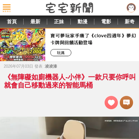
首頁
最新
正妹
動漫
電影
新奇
2026年07月03日 發表 :
凌凌漆
《無障礙如廁機器人-小伴》一款只要你呼叫
就會自己移動過來的智能馬桶