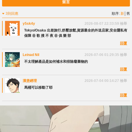
留言
3則回應
順序:
新
│
舊
y5sk4y
2026-08-07 22:33:59
檢舉
Tokyo/Osaka 出差旅行,舒壓放鬆,資源最全的外送店家,安全隱私有
保障 谷 歌 搜 不 夜 谷 俱 樂 部
回覆
Leinad Nil
2026-07-06 01:29:35
檢舉
不太理解產品是如何補水和排除廢棄物的
回覆
漢堡經理
2026-07-04 00:14:27
檢舉
馬桶可以移動了耶
回覆