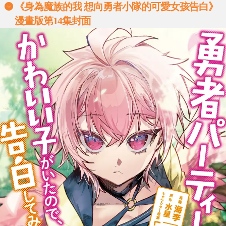
《身為魔族的我 想向勇者小隊的可愛女孩告白》
漫畫版第14集封面