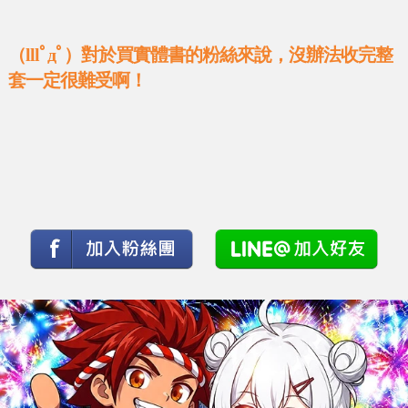
（lllﾟдﾟ）對於買實體書的粉絲來說，沒辦法收完整
套一定很難受啊！