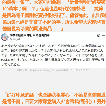
的最後一集了。大家可能會想：『銷量明明已經突破
100萬本了啊！？』但這也是時代的趨勢吧……純粹
是因為電子書剛好賣得很好罷了。儘管如此，能出到
第14集已經是非常了不起的事，所以希望大家能將實
體書視為珍貴的周邊商品……」
圖片來自：https://x.com/kai_ri1/status/2073372516924702892
「好好珍藏的話，也會讓我很開心！不論是實體書還
是電子書，只要大家願意購入都會讓我很開心！另外