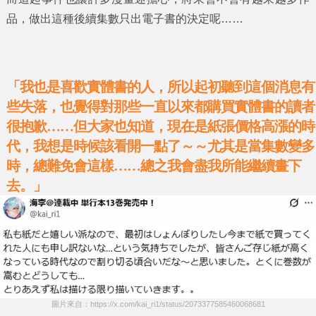
品，做出這種後續集數只出電子書的決定呢……
「我也是喜歡實體書的人，所以起初聽到這個消息有
些失落，也覺得對那些一直以來都購買實體書的讀者
很抱歉……但大家也知道，現在是紙張價格高漲的時
代，我想是時候該看開一點了～～尤其是當集數變多
時，總難免會這樣……總之我會盡我所能繼續畫下
去。」
圖片來自：https://x.com/kai_ri1/status/2073377585460068681