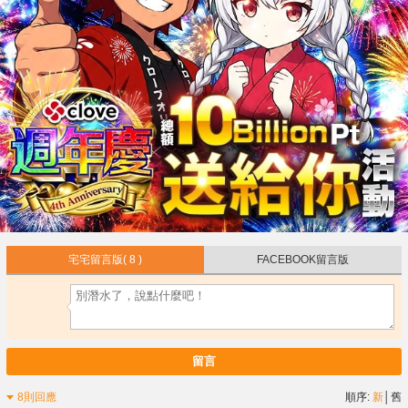
宅宅留言版
( 8 )
FACEBOOK留言版
留言
8則回應
順序:
新
│
舊