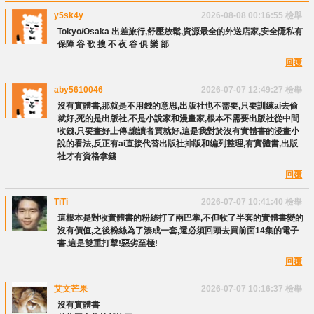
y5sk4y
2026-08-08 00:16:55
檢舉
Tokyo/Osaka 出差旅行,舒壓放鬆,資源最全的外送店家,安全隱私有
保障 谷 歌 搜 不 夜 谷 俱 樂 部
回覆
aby5610046
2026-07-07 12:49:27
檢舉
沒有實體書,那就是不用錢的意思,出版社也不需要,只要訓練ai去偷
就好,死的是出版社,不是小說家和漫畫家,根本不需要出版社從中間
收錢,只要畫好上傳,讓讀者買就好,這是我對於沒有實體書的漫畫小
說的看法,反正有ai直接代替出版社排版和編列整理,有實體書,出版
社才有資格拿錢
回覆
TiTi
2026-07-07 10:41:40
檢舉
這根本是對收實體書的粉絲打了兩巴掌,不但收了半套的實體書變的
沒有價值,之後粉絲為了湊成一套,還必須回頭去買前面14集的電子
書,這是雙重打擊!惡劣至極!
回覆
艾文芒果
2026-07-07 10:16:37
檢舉
沒有實體書