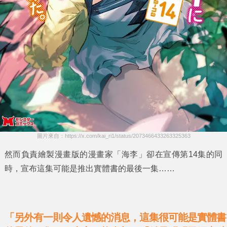
圖片來自：https://x.com/kai_ri1/status/2073466433263325363
然而負責繪製漫畫版的漫畫家
「海李」
卻在宣傳第14集的同
時，宣布這集可能是推出實體書的最後一集……
「另外有一則令人遺憾的消息，這集很可能是實體書