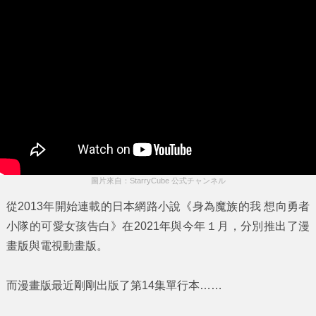
圖片來自：StarryCube 公式チャンネル
從2013年開始連載的日本網路小說
《身為魔族的我 想向勇者
小隊的可愛女孩告白》
在2021年與今年１月，分別推出了漫
畫版與電視動畫版。
而漫畫版最近剛剛出版了第14集單行本……