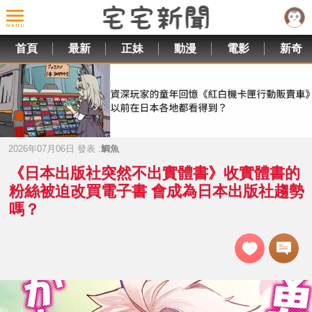
首頁
最新
正妹
動漫
電影
新奇
2026年07月06日 發表 :
鯛魚
《日本出版社突然不出實體書》收實體書的
粉絲被迫改買電子書 會成為日本出版社趨勢
嗎？