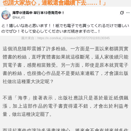
也請大家放心，連載還會繼續下去……！」
圖片來自：https://x.com/kai_ri1/status/2073372701193130345
這個消息隨即震撼了許多粉絲。一方面是一直以來都購買實
體書的粉絲，直呼實體書如果就這樣斷尾，逼人家後續只能
買電子書，感覺相當難受。另一方面，即使是原本就買電子
書的粉絲，也很擔心作品是不是要結束連載了，才會讓出版
社做出這種重大決定呢？
不過
「海李」
接著表示，出版社應該只是基於最近紙價飆
漲，加上這部作品的電子書賣得還不錯，才會出於利益考
量，做出這種決定罷了。
而這起事件也讓許多漫畫迷擔心，將來會不會有越來越多作