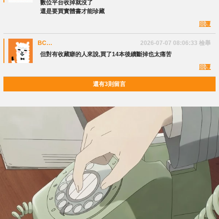
數位平台收掉就沒了
還是要買實體書才能珍藏
回覆
BC
2026-07-07 08:06:33
檢舉
Tinymelody
但對有收藏癖的人來說,買了14本後續斷掉也太痛苦
回覆
還有3則留言