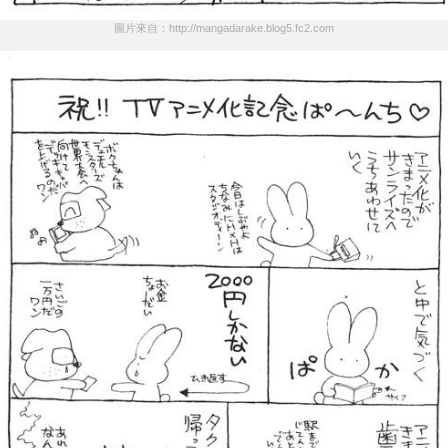
圖片來自：http://mangadarake.blog5.fc2.com