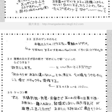
圖片來自：http://mangadarake.blog5.fc2.com