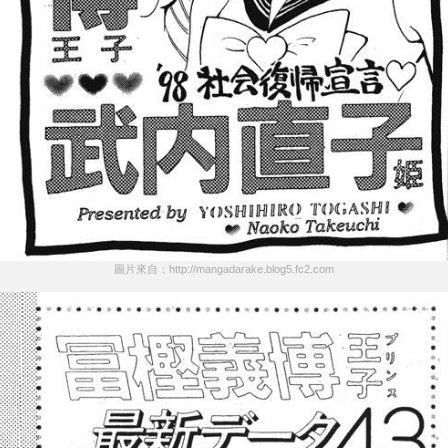
圖片來自：http://mangadarake.blog5.fc2.com