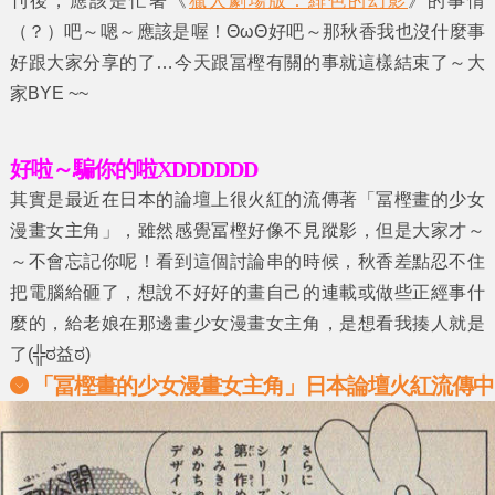
刊後，應該是忙著《
獵人劇場版：緋色的幻影
》的事情
（？）吧～嗯～應該是喔！ΘωΘ好吧～那秋香我也沒什麼事
好跟大家分享的了…今天跟冨樫有關的事就這樣結束了～大
家BYE ~~
好啦～騙你的啦XDDDDDD
其實是最近在日本的論壇上很火紅的流傳著「
冨樫畫的少女
漫畫女主角
」，雖然感覺冨樫好像不見蹤影，但是大家才～
～不會忘記你呢！看到這個討論串的時候，秋香差點忍不住
把電腦給砸了，想說不好好的畫自己的連載或做些正經事什
麼的，給老娘在那邊畫少女漫畫女主角，是想看我揍人就是
了(╬ಠ益ಠ)
「冨樫畫的少女漫畫女主角」日本論壇火紅流傳中