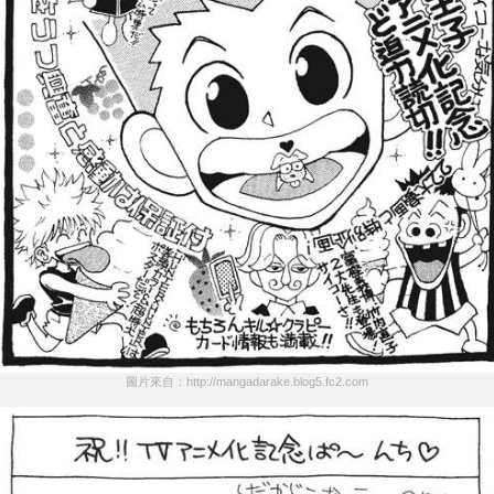
圖片來自：http://mangadarake.blog5.fc2.com