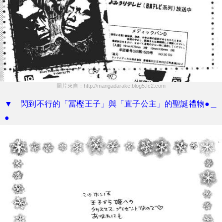
圖片來自：http://mangadarake.blog5.fc2.com
▼ 閃到不行的「冨樫王子」與「直子公主」的聖誕禮物●＿
●