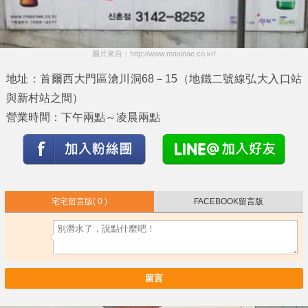
圖片來自：http://www.masinae.co.kr/
地址：首爾西大門區滄川洞68－15（地鐵二號線弘大入口站
與新村站之間）
營業時間：下午兩點～凌晨兩點
宅宅留言版
( 0 )
FACEBOOK留言版
留言