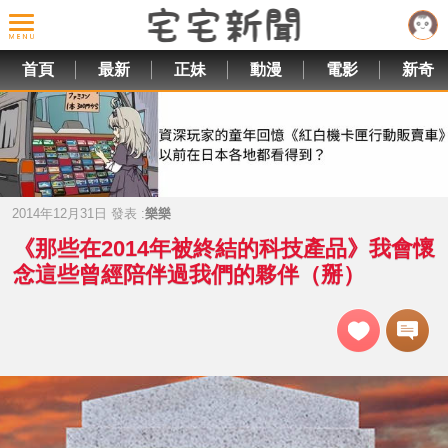
首頁
最新
正妹
動漫
電影
新奇
2014年12月31日 發表 :
樂樂
《那些在2014年被終結的科技產品》我會懷
念這些曾經陪伴過我們的夥伴（掰）