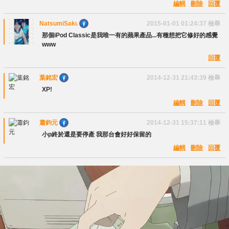
編輯
刪除
回覆
NatsumiSakurai
2015-01-01 01:24:37
檢舉
那個iPod Classic是我唯一有的蘋果產品...有種想把它修好的感覺
www
回覆
葉銘宏
2014-12-31 21:43:39
檢舉
XP!
編輯
刪除
回覆
蕭鈞元
2014-12-31 15:37:11
檢舉
小p終於還是要停產 我那台會好好保留的
編輯
刪除
回覆