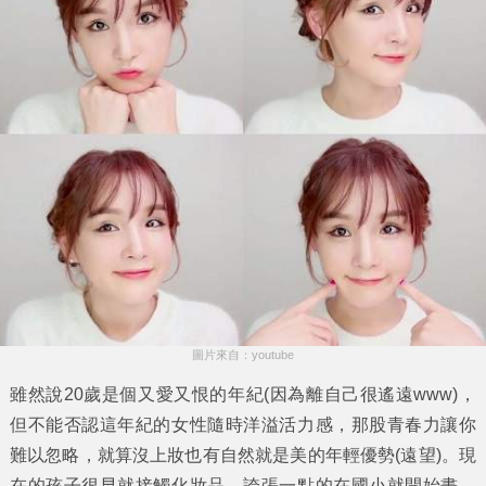
圖片來自：youtube
雖然說
20歲
是個又愛又恨的年紀(因為離自己很遙遠www)，
但不能否認這年紀的女性隨時洋溢活力感，那股
青春
力讓你
難以忽略，就算沒上妝也有自然就是美的年輕優勢(遠望)。現
在的孩子很早就接觸化妝品，誇張一點的在國小就開始畫，