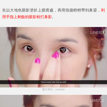
先以大地色眼影塗於上眼窩處，再用指腹輕輕帶到鼻梁，
利
用手指上剩餘的眼影粉打鼻影
。
圖片來自：youtube