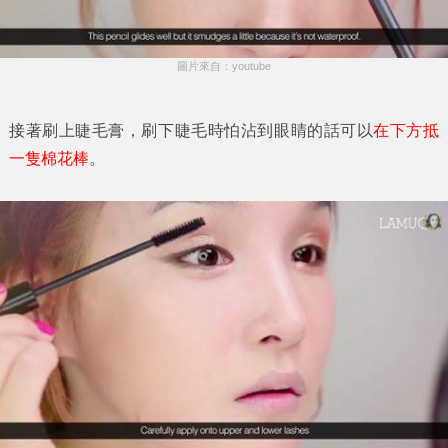
圖片來自：youtube
接著刷上睫毛膏，刷下睫毛時怕沾到眼睛的話可以
在下方抵
一隻棉花棒
。