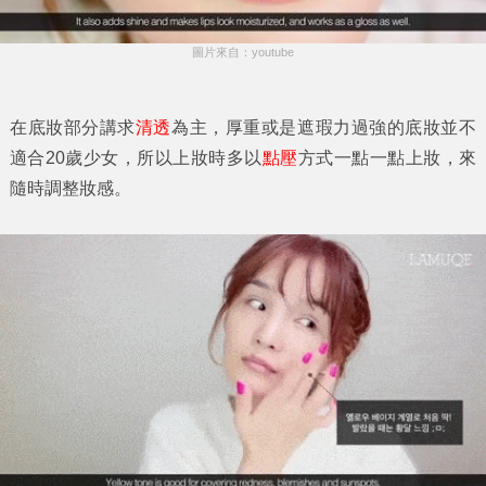
圖片來自：youtube
在底妝部分講求
清透
為主，厚重或是遮瑕力過強的底妝並不
適合20歲少女，所以上妝時多以
點壓
方式一點一點上妝，來
隨時調整妝感。