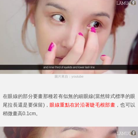
圖片來自：youtube
在眼線的部分要畫那種若有似無的細眼線(當然韓式標準的眼
尾拉長還是要保留)，
眼線重點在於沿著睫毛根部畫
，也可以
稍微畫高0.1cm。