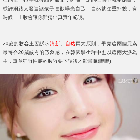
或許網路太發達讓孩子喜歡曝光自己，自然就注重外貌，有
時候一上妝會讓你難猜出真實年紀呢。
20歲的妝容主要訴求
清新
、
自然
兩大原則，畢竟這兩個元素
最符合20歲該有的形象感，在韓國學生群中也以這兩大派為
主，畢竟狂野性感的妝容要下課後才能畫嘛(喂喂)。