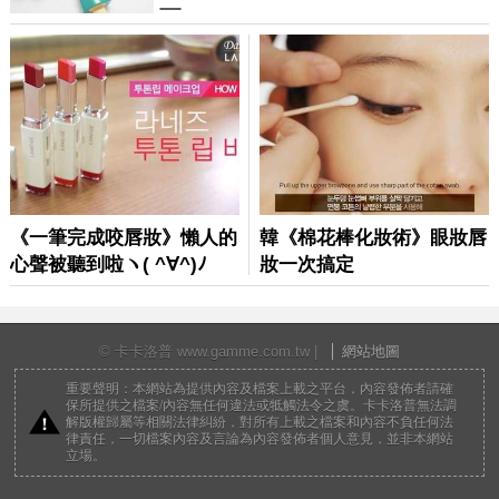
© 卡卡洛普 www.gamme.com.tw |
網站地圖
重要聲明：本網站為提供內容及檔案上載之平台，內容發佈者請確
保所提供之檔案/內容無任何違法或牴觸法令之虞。卡卡洛普無法調
解版權歸屬等相關法律糾紛，對所有上載之檔案和內容不負任何法
律責任，一切檔案內容及言論為內容發佈者個人意見，並非本網站
立場。