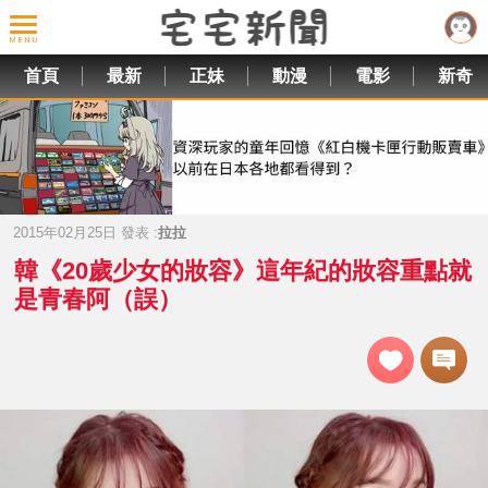
首頁
最新
正妹
動漫
電影
新奇
2015年02月25日 發表 :
拉拉
韓《20歲少女的妝容》這年紀的妝容重點就
是青春阿（誤）