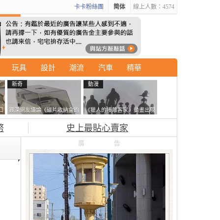
卡卡粉絲團
简体
線上人數：4574
玩具
設計
潮流
汽車
精華
新奇
動漫
口
資深網友議論《磁片收納盒的
《獵人的揍敵客家》動畫出現
鎖有什麼用》想偷的話整盒拿
的這個剪影是誰？你是不是忘
幣
史上最貼心賣家
走不就好了嗎？
記還有這號人物了
廣告