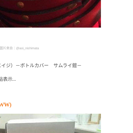
圖片來自：@aoi_nishimata
エイジ）－ボトルカバー サムライ鎧－
表示...
WW)