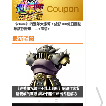
《clove》四週年大撒幣，總額100億日圓點
數該你賺爆！…<詳情>
最新宅聞
《穿著詛咒鎧甲不能上廁所》網路作家質
疑親戚的靈感 網友們幫忙想出各種解方
了
廣告