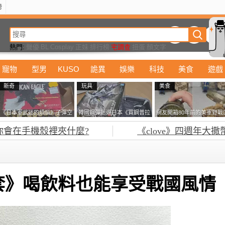
榜
動漫
美食
詭異
娛樂
汽車
電影
遊戲
設計
玩具
潮流
精華
熱門:
聲優
BL
Cosplay
正妹
排行榜
宅調查
扭蛋
顏文字
寵物
型男
KUSO
詭異
娛樂
科技
美食
遊戲
新奇
玩具
美食
《日本軍武迷的煩惱》子彈空
韓國鋼彈迷遊日本《買鋼普拉
網友開箱80年前的美軍野戰
盒在日本超級貴 美國網友直
塞不進行李箱》網友們集思廣
糧 罐頭本身保存良好，但裡
你會在手機殼裡夾什麼?
《clove》四週年大撒
接一大箱寄給他了
益提供解方了……
面的味道...
套》喝飲料也能享受戰國風情