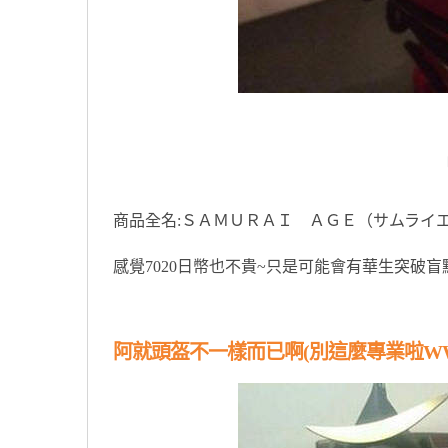
商品全名:ＳＡＭＵＲＡＩ ＡＧＥ（サムライ
感覺7020日幣也不貴~只是可能會有華生突破盲點
阿就頭盔不一樣而已啊(別這麼專業啦W