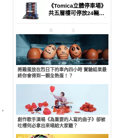
廣告
將雞蛋放在烈日下的車內四小時 實驗結果最
終你會得到一顆全熟蛋！？
家，
創作歌手演唱《為重要的人寫的曲子》卻被
吐槽何必拿出來唱給大家聽？