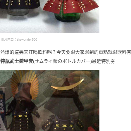
圖片來自：thewonder500
近熱爆的這幾天狂喝飲料呢？今天要跟大家聊到的重點就跟飲料
寶特瓶武士鎧甲套
(サムライ鎧のボトルカバー)最近特別夯