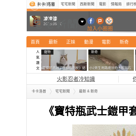
宅宅新聞
西斯新聞
電影
情報局
排行
最新
新奇
正妹
寵物
型男
Kuso
科技
凌凌漆
2015.09.10
加入小圈圈
首頁
最新
正妹
動漫
電影
新奇
人
寵物
新奇
氣
讚
當貓咪遇到了《海豹抱枕》結
小2男生用路邊撿的木棍與石
文
果玩了10天後，海豹一整個走
頭做成了《石斧》馬麻打開書
火影忍者冷知識
鐘笑翻網友
包嚇一跳怎麼會有這種東
西！？
&
卡卡洛普
宅宅新聞
最新
新奇
《寶特瓶武士鎧甲