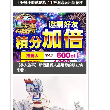
上好幾小時就是為了手搓泡泡玩出新花樣
廣告
【尋人啟事】那個最近人品爆發的朋友快
來看~