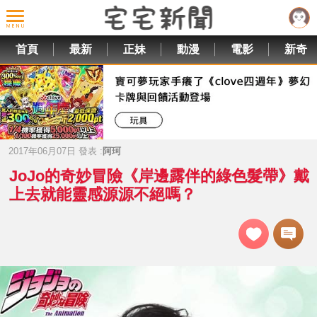
首頁
最新
正妹
動漫
電影
新奇
2017年06月07日 發表 :
阿珂
JoJo的奇妙冒險《岸邊露伴的綠色髮帶》戴
上去就能靈感源源不絕嗎？