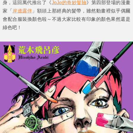
身，這回萬代推出了《
JoJo的奇妙冒險
》第四部登場的漫畫
家「
岸邊露伴
」額頭上那經典的
髮帶
，雖然動畫裡似乎偶爾
會配合服裝換顏色啦～不過大家比較有印象的顏色果然還是
綠色吧！