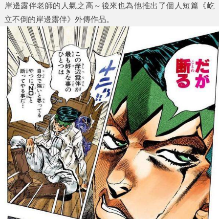
岸邊露伴老師的人氣之高～後來也為他推出了個人短篇《屹
立不倒的岸邊露伴》外傳作品。