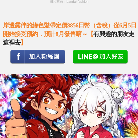
圖片來自：bandai-fashion
岸邊露伴的綠色髮帶定價8856日幣（含稅）從6月5日
開始接受預約，預計8月發售唷～【
有興趣的朋友走
這裡去
】