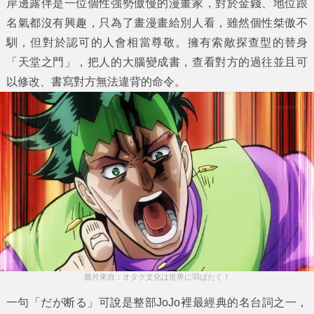
岸邊露伴是一位個性強勢傲慢的漫畫家，對於金錢、地位跟
名氣都沒有興趣，只為了畫漫畫給別人看，雖然個性桀傲不
馴，但對於認可的人會相當尊敬。擁有索敵探查型的替身
「天堂之門」，把人的大腦變成書，查看對方的過往並且可
以修改、書寫對方無法違背的命令。
圖片來自：オタク文化は世界に羽ばたく！
一句「だが断る」可說是整部JoJo裡最經典的名台詞之一，