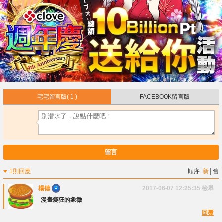
宅宅留言版
( 1 )
FACEBOOK留言版
留言
1則回應
順序:
新
│
舊
楊德
2017-06-07 12:25:35
檢舉
漫畫癡狂的象徵
回覆