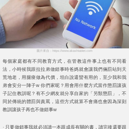
圖片來自：https://www.akashtablet.com
每個家庭都有不同教育方式，在管教這件事上也有不同看
法，小時候我跟拉拉弟做錯事時爸媽就會讓我們倆罰站到天
荒地老，用腿痠做為代價，坦白說還蠻有用的，至少我和我
弟會安分一陣子w 你們家呢？用會用什麼方式當作懲罰讓孩
子記住教訓呢？有不少網友就分享自家的「另類懲罰」，不
同於傳統的體罰與責罵，這些方式就算不會痛也會因為深刻
教訓讓孩子再也不做錯事w
· 只要做錯事我就必須讀一本跟成長有關的書，讀完後還要跟