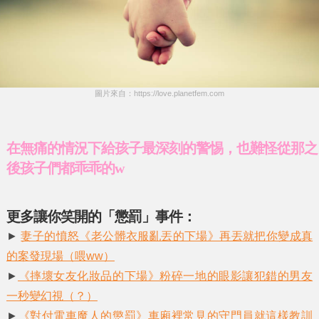
圖片來自：https://love.planetfem.com
在無痛的情況下給孩子最深刻的警惕，也難怪從那之
後孩子們都乖乖的w
更多讓你笑開的「懲罰」事件：
►
妻子的憤怒《老公髒衣服亂丟的下場》再丟就把你變成真
的案發現場（喂ww）
►
《摔壞女友化妝品的下場》粉碎一地的眼影讓犯錯的男友
一秒變幻視（？）
►
《對付電車魔人的懲罰》車廂裡常見的守門員就這樣教訓