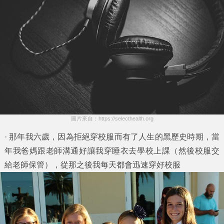
圖片來自：https://selecthealth.org
· 那年我六歲，因為拒絕穿校服而有了人生的黑歷史時期，當
年我爸媽跟老師溝通好讓我穿睡衣去學校上課（然後校服交
給老師保管），從那之後我每天都會迅速穿好校服