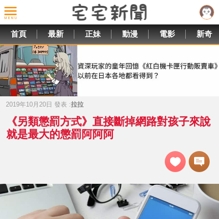
首頁
最新
正妹
動漫
電影
新奇
2019年10月20日 發表 :
拉拉
《另類懲罰方式》直接斷掉網路對孩子來說
就是最大的懲罰阿阿阿