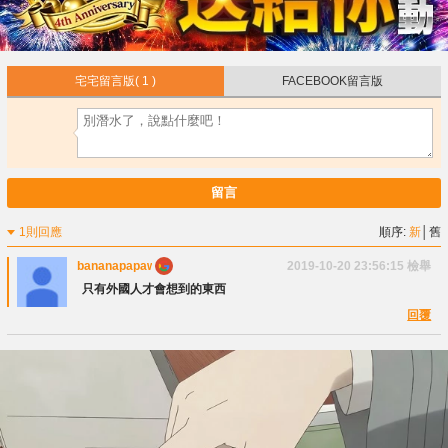
宅宅留言版
( 1 )
FACEBOOK留言版
留言
1則回應
順序:
新
│
舊
bananapapaws
2019-10-20 23:56:15
檢舉
只有外國人才會想到的東西
回覆