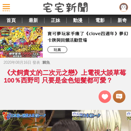
首頁
最新
正妹
動漫
電影
新奇
2020年08月16日 發表 :
鯛魚
《犬飼貴丈的二次元之戀》上電視大談草莓
100％西野司 只要是金色短髮都可愛？