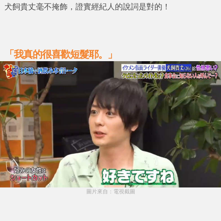
犬飼貴丈
毫不掩飾，證實經紀人的說詞是對的！
「我真的很喜歡短髮耶。」
圖片來自：電視截圖