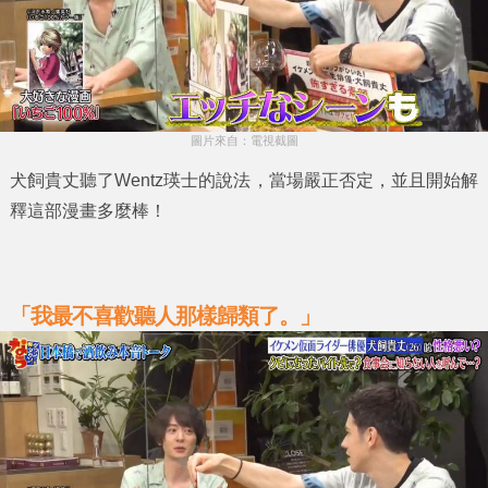
圖片來自：電視截圖
犬飼貴丈
聽了
Wentz瑛士
的說法，當場嚴正否定，並且開始解
釋這部漫畫多麼棒！
「我最不喜歡聽人那樣歸類了。」