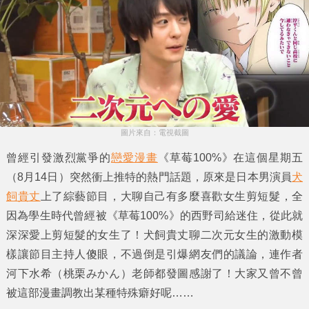
圖片來自：電視截圖
曾經引發激烈黨爭的
戀愛漫畫
《草莓100%》
在這個星期五
（8月14日）突然衝上推特的熱門話題，原來是日本男演員
犬
飼貴丈
上了綜藝節目，大聊自己有多麼喜歡女生剪
短髮
，全
因為學生時代曾經被
《草莓100%》
的
西野司
給迷住，從此就
深深愛上剪短髮的女生了！
犬飼貴丈
聊二次元女生的激動模
樣讓節目主持人傻眼，不過倒是引爆網友們的議論，連作者
河下水希
（桃栗みかん）老師都發圖感謝了！大家又曾不曾
被這部漫畫調教出某種特殊癖好呢……