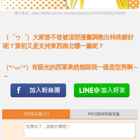
圖片來自：https://twitter.com/m_momokuri/status/1294276830111789064
（゜ヮ゜）大家曾不曾被這部漫畫調教出特殊癖好
呢？當初又是支持東西南北哪一黨呢？
（*^ω^*）有眼光的西軍果然都跟我一樣是型男啊～
～
宅宅留言版
( 5 )
FACEBOOK留言版