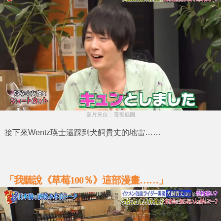
圖片來自：電視截圖
接下來
Wentz瑛士
還踩到
犬飼貴丈
的地雷……
「我聽說《草莓100％》這部漫畫……」