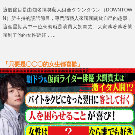
這個節目是由知名搞笑藝人組合
ダウンタウン
（DOWNTOW
N）所主持的談話節目，專門請藝人來聊聊關於自己的趣事，
這個星期其中一位來賓就是演員
犬飼貴丈
。大家聊著聊著就
聊到了他的女性癖好……
「只要是〇〇〇的女生都喜歡」