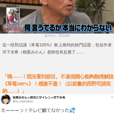
圖片來自：電視截圖
這一段對話讓
《草莓100%》
衝上推特的熱門話題，包括作者
河下水希
（桃栗みかん）老師也有反應了……
「咦——！我沒看到節目。不過很開心能夠熱情解說
《草莓100%》！感激不盡！（以前畫的西野司請笑
納……）
」