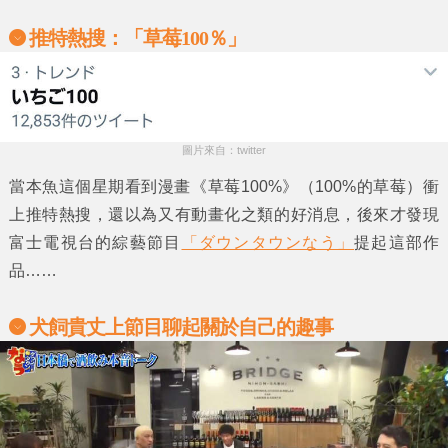
推特熱搜：「草莓100％」
圖片來自：twitter
當本魚這個星期看到漫畫
《草莓100%》
（100%的草莓）衝
上推特熱搜，還以為又有動畫化之類的好消息，後來才發現
富士電視台的綜藝節目
「ダウンタウンなう」
提起這部作
品……
犬飼貴丈上節目聊起關於自己的趣事