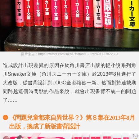
圖片來自：https://twitter.com/lnkb1/status/133292891223822337
造成設計出現差異的原因在於角川書店出版的輕小說系列
角
川Sneaker文庫
（角川スニーカー文庫）於
2013年8月
進行了
大改版，從
書背
設計到
LOGO
全都煥然一新。然而對於連載期
間跨越這個時間點的作品來說，就會出現書背不統一的問題
了……
《問題兒童都來自異世界？》第８集在2013年8月
出版，換成了新版書背設計