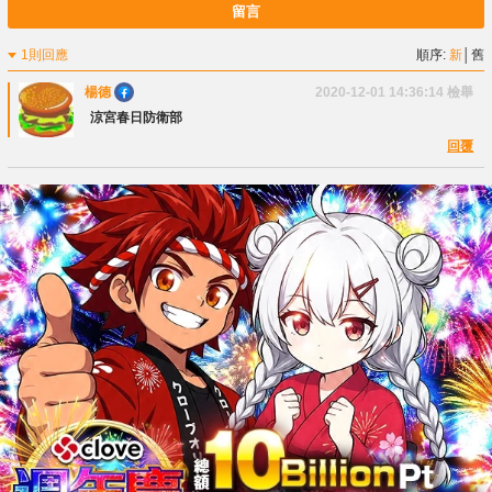
留言
1則回應
順序:
新
│
舊
楊德
2020-12-01 14:36:14
檢舉
涼宮春日防衛部
回覆