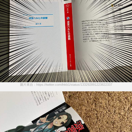
圖片來自：https://twitter.com/lnkb1/status/133292891223822337