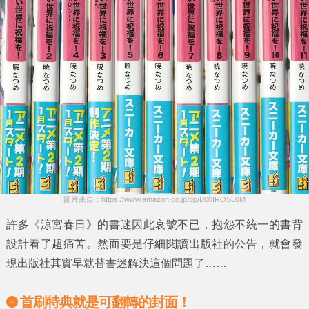
圖片來自：https://www.amazon.co.jp/dp/B00IROSL0M
許多
《涼宮春日》
的書迷因此哀號不已，抱怨不統一的書背
設計看了超痛苦。然而要是仔細閱讀出版社的公告，就會發
現出版社其實早就替書迷解決這個問題了……
首刷特典就是可翻轉的封面！