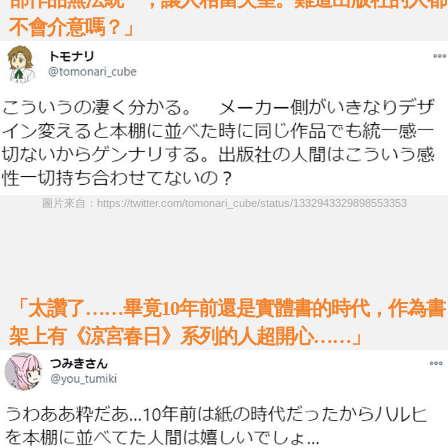
不會介意嗎？」
圖片來自：https://twitter.com/tomonari_cube/status/1332943329898553353
「太讚了……畢竟10年前還是實體書的時代，作為書
架上有《涼宮春日》系列的人超開心……」