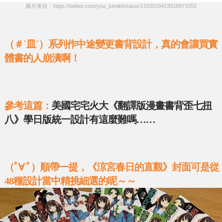
圖片來自：https://twitter.com/you_tumiki/status/1333019413918871552
（＃`皿´）系列作中途變更書背設計，真的會讓買實
體書的人崩潰啊！
參考這篇：
美國宅宅火大《翻譯版漫畫書背歪七扭
八》學日版統一設計有這麼難嗎……
（ﾟ∀ ﾟ）順帶一提，《涼宮春日的直觀》封面可是從
48種設計當中精挑細選的呢～～