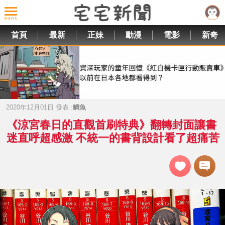
首頁
最新
正妹
動漫
電影
新奇
2020年12月01日 發表 :
鯛魚
《涼宮春日的直觀首刷特典》翻轉封面讓書
迷直呼超感激 不統一的書背設計看了超痛苦