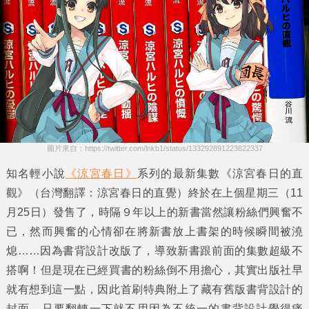
圖片來自：https://twitter.com/lnkb1/status/133292891223822337
知名輕小說
《涼宮春日》
系列的最新集數
《涼宮春日的直
觀》
（台灣翻譯：涼宮春日的直覺）終於在上個星期三（11
月25日）發售了，時隔９年以上的新書當然讓粉絲們興奮不
已，然而興奮的心情卻在將新書放上書架的時候瞬間被澆
熄……因為書背設計改版了，導致新書跟前面的集數超級不
搭啊！但是現在已經買書的粉絲倒不用擔心，其實出版社早
就有想到這一點，因此
首刷特典
附上了藏有舊版書背設計的
封面，只要翻轉一下就不用因為不統一的書背設計覺得痛