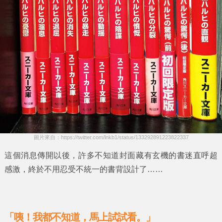
圖片來自：https://twitter.com/lnkb1/status/133292891223822337
這個消息傳開以後，許多不知道封面藏有玄機的書迷直呼超
感激，終於不用忍受不統一的書背設計了……
「咦！我都不知道，馬上試試看。」