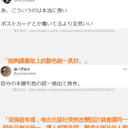
圖片來自：https://twitter.com/rei_software/status/1333042206282694656
「能夠讓書架上的顏色統一真好。」
圖片來自：https://twitter.com/gomayoukan/status/1333062680576286722
「這個超有感，每次出版社突然改變設計就會讓同一
部作品無法統一，讓人相當失望。難道出版社的人都