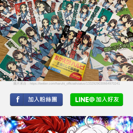
圖片來自：https://twitter.com/haruhi_official/status/1332929030664970241