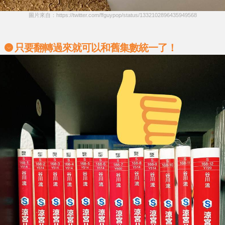
圖片來自：https://twitter.com/ffguypop/status/1332102896435949568
只要翻轉過來就可以和舊集數統一了！