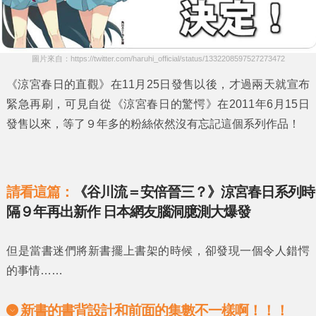
圖片來自：https://twitter.com/haruhi_official/status/1332208597527273472
《涼宮春日的直觀》
在11月25日發售以後，才過兩天就宣布
緊急再刷，可見自從
《涼宮春日的驚愕》
在2011年6月15日
發售以來，等了９年多的粉絲依然沒有忘記這個系列作品！
請看這篇：
《谷川流＝安倍晉三？》涼宮春日系列時
隔９年再出新作 日本網友腦洞臆測大爆發
但是當書迷們將新書擺上書架的時候，卻發現一個令人錯愕
的事情……
新書的書背設計和前面的集數不一樣啊！！！