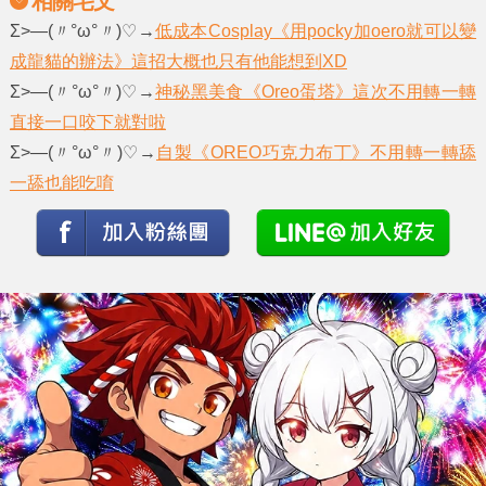
相關宅文
Σ>―(〃°ω°〃)♡→
低成本Cosplay《用pocky加oero就可以變
成龍貓的辦法》這招大概也只有他能想到XD
Σ>―(〃°ω°〃)♡→
神秘黑美食《Oreo蛋塔》這次不用轉一轉
直接一口咬下就對啦
Σ>―(〃°ω°〃)♡→
自製《OREO巧克力布丁》不用轉一轉舔
一舔也能吃唷