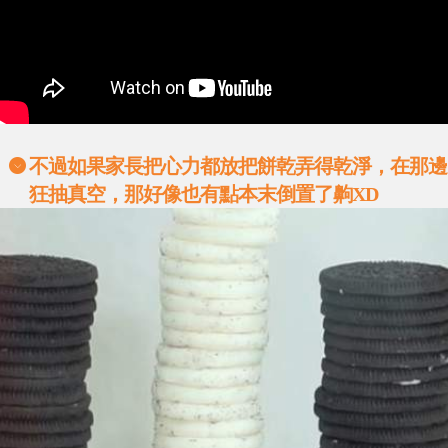
不過如果家長把心力都放把餅乾弄得乾淨，在那邊
狂抽真空，那好像也有點本末倒置了齁XD