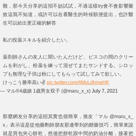
難，那今天分享的這招不妨試試，不過這樣try會不會影響藥
效這我不知道，或許可以在看醫生的時候順便提出，也許醫
生可以給出更正確的解答
私の投薬スキルを紹介したい。
薬剤師さんの友人に聞いたんだけど、ビスコの間のクリー
ムを剥がし、粉薬を練って混ぜてまたサンドする。シロッ
プも無理な子供は粉にしてもらって試してみて欲しい。
けっこう勝率高い✌️
pic.twitter.com/4MsLdhmqHK
— マル®︎4歳娘 1歳男女双子 (@maru_x_x)
July 7, 2021
那麼網友分享的這招其實也很簡單，推友「マル @maru_x_
x」表示這是從他藥劑師朋友那邊學到的餵藥技巧，簡單來說
就是買包夾心餅乾，然後把餅乾跟中間的奶油分離，接著把