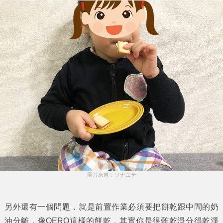
圖片來自：ソナエテ
另外還有一個問題，就是前置作業必須要把餅乾跟中間的奶
油分離，像OERO這樣的餅乾，其實你是很難乾淨分得乾淨