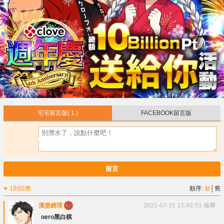
宅宅留言版
( 1 )
FACEBOOK留言版
留言
1則回應
順序:
新
│
舊
漢堡經理
2021-07-15 13:43:51
檢舉
oero黑白棋