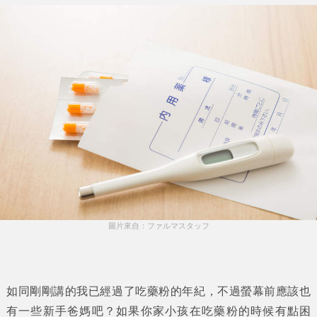
圖片來自：ファルマスタッフ
如同剛剛講的我已經過了吃藥粉的年紀，不過螢幕前應該也
有一些新手爸媽吧？如果你家小孩在吃藥粉的時候有點困