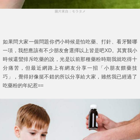
圖片來自：モラタメ
如果問大家一個問題你們小時候是怕吃藥、打針、看牙醫哪
一項，我想應該有不少朋友會選擇以上皆是吧XD。其實我小
時候還蠻排斥吃藥的說，光是以前那種藥粉時期我就吃得十
分痛苦，但最近網路上有網友分享一招「
小朋友餵藥技
巧
」，覺得好像挺不錯的所以分享給大家，雖然我已經過了
吃藥粉的年紀惹==