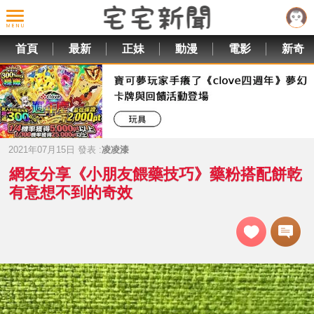
首頁
最新
正妹
動漫
電影
新奇
2021年07月15日 發表 :
凌凌漆
網友分享《小朋友餵藥技巧》藥粉搭配餅乾
有意想不到的奇效