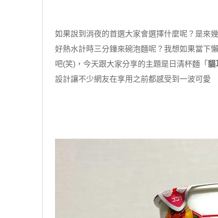
原汁原味的內容在這裡
如果說到消夜的首選大家會選擇什麼呢？是來
好熱水計時三分鐘來碗泡麵呢？我想如果當下
吧(笑)，今天跟大家分享的主題是日清杯麵「
貓
設計讓不少網友在享用之前都感受到一波可愛