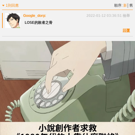
1則回應
順序:
新
│
舊
Google_dorp1000
2022-01-12 03:36:51
檢舉
LOSE的敗者之骨
回覆