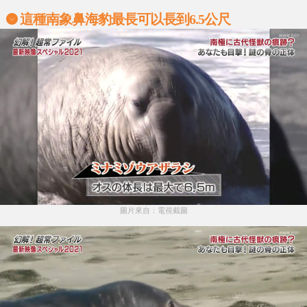
這種南象鼻海豹最長可以長到6.5公尺
圖片來自：電視截圖