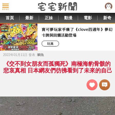
首頁
最新
正妹
動漫
電影
新奇
2022年01月11日 發表 :
鯛魚
《交不到女朋友而孤獨死》南極海豹骨骸的
悲哀真相 日本網友們彷彿看到了未來的自己