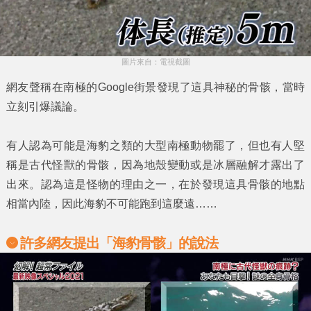
圖片來自：電視截圖
網友聲稱在
南極
的
Google街景
發現了這具神秘的骨骸，當時
立刻引爆議論。
有人認為可能是
海豹
之類的大型南極動物罷了，但也有人堅
稱是古代怪獸的骨骸，因為地殼變動或是冰層融解才露出了
出來。認為這是怪物的理由之一，在於發現這具骨骸的地點
相當內陸，因此
海豹
不可能跑到這麼遠……
許多網友提出「海豹骨骸」的說法