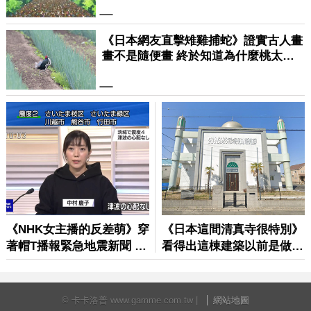
© 卡卡洛普 www.gamme.com.tw |
網站地圖
重要聲明：本網站為提供內容及檔案上載之平台，內容發佈者請確
保所提供之檔案/內容無任何違法或牴觸法令之虞。卡卡洛普無法調
解版權歸屬等相關法律糾紛，對所有上載之檔案和內容不負任何法