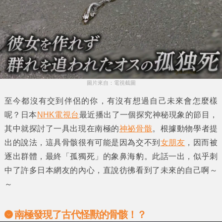
圖片來自：電視截圖
至今都沒有交到伴侶的你，有沒有想過自己未來會怎麼樣
呢？日本
NHK電視台
最近播出了一個探究
神秘現象
的節目，
其中就探討了一具出現在
南極
的
神祕骨骸
。根據動物學者提
出的說法，這具骨骸很有可能是因為交不到
女朋友
，因而被
逐出群體，最終
「孤獨死」
的
象鼻海豹
。此話一出，似乎刺
中了許多日本網友的內心，直說彷彿看到了未來的自己啊～
～
南極發現了古代怪獸的骨骸！？