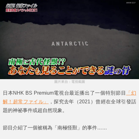
圖片來自：電視截圖
日本NHK BS Premium電視台最近播出了一個特別節目
「幻
解！超常ファイル」
，探究去年（2021）曾經在全球引發話
題的神祕事件或超自然現象。
節目介紹了一個被稱為
「南極怪獸」
的事件……