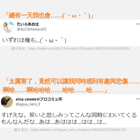
「總有一天我也會……(´・ω・｀)」
圖片來自：https://twitter.com/ALICEmaniacs03/status/1480197415164850183
「太厲害了，竟然可以讓我同時感到有趣與悲傷……
啊哈……啊哈哈哈……哈哈……哈……」
圖片來自：https://twitter.com/agua_ciero_9/status/1480256254258081792