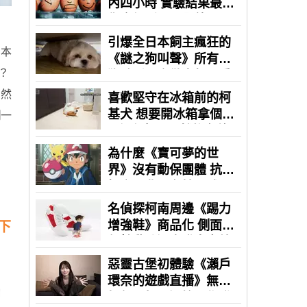
日本
？
。然
聞
一
下