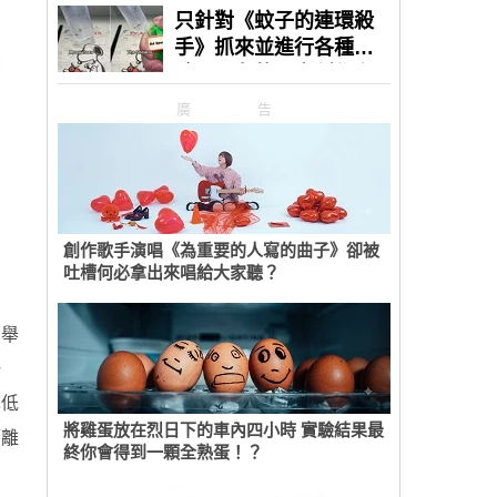
廣告
創作歌手演唱《為重要的人寫的曲子》卻被
吐槽何必拿出來唱給大家聽？
為舉
一
己低
將雞蛋放在烈日下的車內四小時 實驗結果最
隔離
終你會得到一顆全熟蛋！？