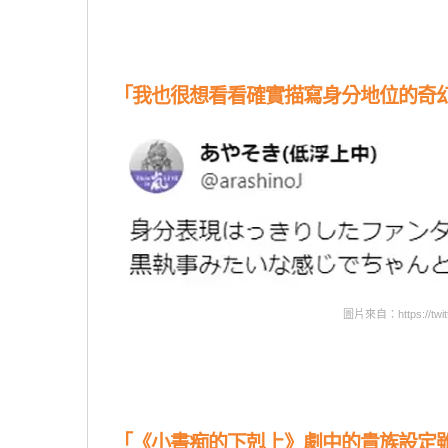
「我也很想看看確實描寫身分地位的奇
圖片來自：https://twitt
「《小書痴的下剋上》劇中的貴族設定