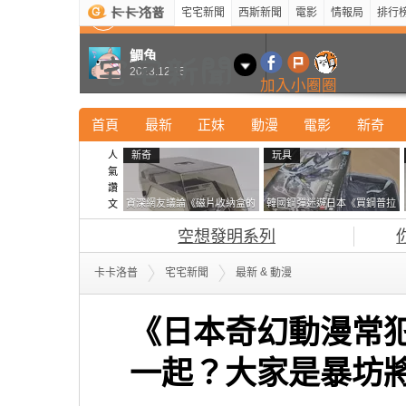
宅宅新聞
西斯新聞
電影
情報局
排行
最新
新奇
正妹
寵物
型男
Kuso
科技
鯛魚
2023.12.15
加入小圈圈
首頁
最新
正妹
動漫
電影
新奇
人
新奇
玩具
氣
讚
資深網友議論《磁片收納盒的
韓國鋼彈迷遊日本《買鋼普拉
文
鎖有什麼用》想偷的話整盒拿
塞不進行李箱》網友們集思廣
空想發明系列
走不就好了嗎？
益提供解方了……
&
卡卡洛普
宅宅新聞
最新
動漫
《日本奇幻動漫常
一起？大家是暴坊