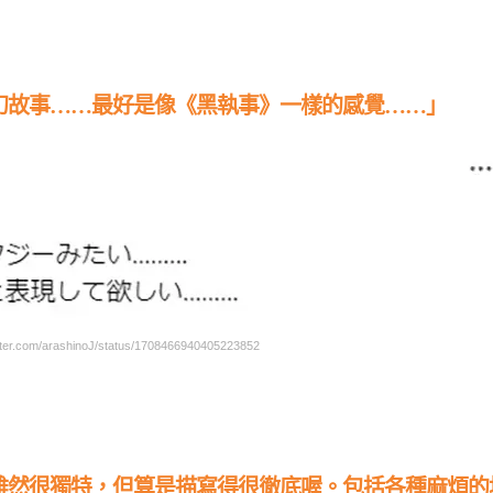
幻故事……最好是像《黑執事》一樣的感覺……」
er.com/arashinoJ/status/1708466940405223852
雖然很獨特，但算是描寫得很徹底喔。包括各種麻煩的