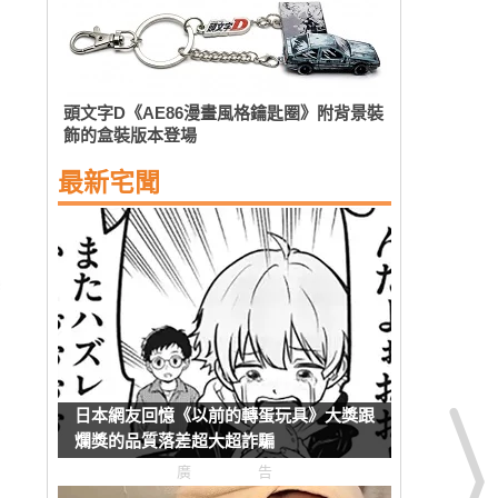
頭文字D《AE86漫畫風格鑰匙圈》附背景裝
飾的盒裝版本登場
最新宅聞
日本網友回憶《以前的轉蛋玩具》大獎跟
爛獎的品質落差超大超詐騙
廣告