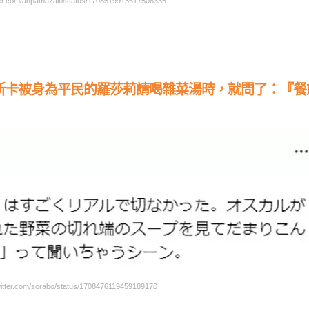
r.com/anpamazaki/status/1708519913617506335
斯卡被身為平民的羅莎莉請喝雜菜湯時，就問了：『餐
ter.com/sorabo/status/1708476119459189170