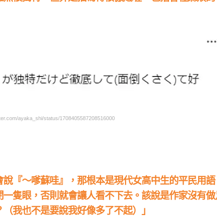
er.com/ayaka_shi/status/1708405587208516000
會說『～嗲蘇哇』，那根本是現代女高中生的平民用語
閉一隻眼，否則就會讓人看不下去。該說是作家沒有做
？（我也不是要說我好像多了不起）」