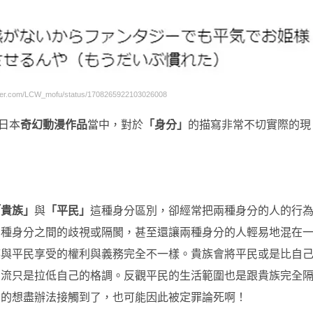
er.com/LCW_mofu/status/1708265922103026008
日本
奇幻動漫作品
當中，對於
「身分」
的描寫非常不切實際的現
「貴族」
與
「平民」
這種身分區別，卻經常把兩種身分的人的行
兩種身分之間的歧視或隔閡，甚至還讓兩種身分的人輕易地混在
族與平民享受的權利與義務完全不一樣。貴族會將平民或是比自
交流只是拉低自己的格調。反觀平民的生活範圍也是跟貴族完全
真的想盡辦法接觸到了，也可能因此被定罪論死啊！