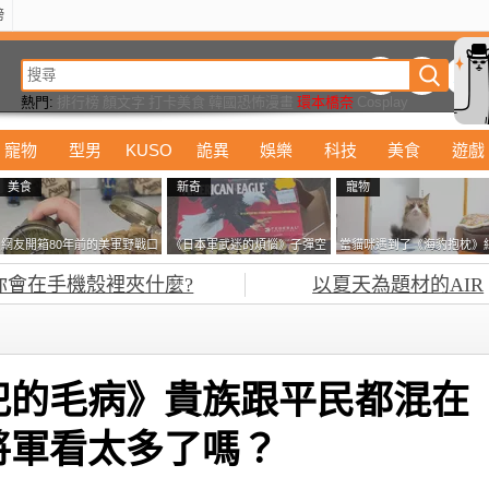
榜
動漫
美食
詭異
娛樂
汽車
電影
遊戲
設計
玩具
潮流
精華
熱門:
排行榜
顏文字
打卡美食
韓國恐怖漫畫
環本橋奈
Cosplay
都市傳說
貓星人
寵物
型男
KUSO
詭異
娛樂
科技
美食
遊戲
美食
新奇
寵物
網友開箱80年前的美軍野戰口
《日本軍武迷的煩惱》子彈空
當貓咪遇到了《海豹抱枕》
糧 罐頭本身保存良好，但裡
盒在日本超級貴 美國網友直
果玩了10天後，海豹一整個
你會在手機殼裡夾什麼?
以夏天為題材的AIR
面的味道...
接一大箱寄給他了
鐘笑翻網友
犯的毛病》貴族跟平民都混在
將軍看太多了嗎？