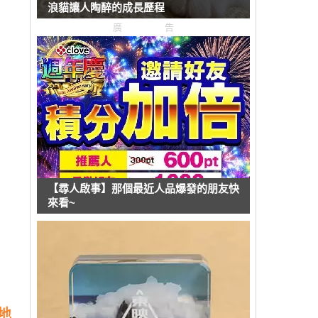
浪貓讓人陶醉的成長歷程
廣告
【尋人啟事】那個最近人品爆發的朋友快
來看~
地