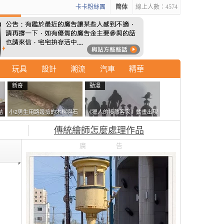
卡卡粉絲團
简体
線上人數：4574
玩具
設計
潮流
汽車
精華
新奇
動漫
結
小2男生用路邊撿的木棍與石
《獵人的揍敵客家》動畫出現
走
頭做成了《石斧》馬麻打開書
的這個剪影是誰？你是不是忘
傳統繪師怎麼處理作品
包嚇一跳怎麼會有這種東
記還有這號人物了
西！？
廣告