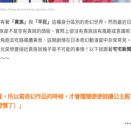
://www.tensei-kizoku.jp/story.html
在有著
「貴族」
與
「平民」
這種身分區別的奇幻世界。然而最近
族是不是空有貴族的頭銜，實際上卻沒有貴族該有風範或意識呢
主角跑去吃路邊攤美食，這類劇情在日本奇幻動漫當中非常常見
，光是想要接近貴族就幾乎是不可能的事情！以下就跟著
宅宅新
吧～～
異，所以寫奇幻作品的時候，才會隨隨便便就讓公主殿
習慣了）」