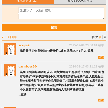
宅宅留言版
( 21 )
FACEBOOK留言版
留言
21則回應
順序:
新
│
舊
sceips2i
2025-02-08 23:50:01
檢舉
我只覺得刀劍是帶動VR愛情片...還有就是SONY的VR遊戲。
回覆
gavinboss604083
2024-08-17 03:11:28
檢舉
笑死,刀劍神域明明是以VR虛擬實境尾主,那個時代刀劍紅的時候,也
有好幾步VR故事題材的小說,其實異世界作品這幾年紅,大概是骨王
騎士&魔法和那些等等作品開始紅了才跟風去製作動畫,如果有追小
說的應該都知道,最近幾年的異世界小說其實大多都是6年以上就有
小說在發布了,說句難聽點就是商人嗅到商機的味道
...更多
回覆