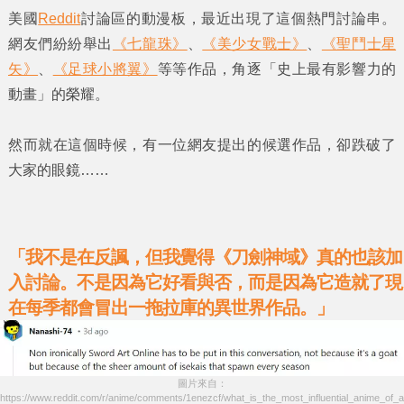
美國
Reddit
討論區的動漫板，最近出現了這個熱門討論串。
網友們紛紛舉出
《七龍珠》
、
《美少女戰士》
、
《聖鬥士星
矢》
、
《足球小將翼》
等等作品，角逐
「史上最有影響力的
動畫」
的榮耀。
然而就在這個時候，有一位網友提出的候選作品，卻跌破了
大家的眼鏡……
「我不是在反諷，但我覺得《刀劍神域》真的也該加
入討論。不是因為它好看與否，而是因為它造就了現
在每季都會冒出一拖拉庫的異世界作品。」
圖片來自：
https://www.reddit.com/r/anime/comments/1enezcf/what_is_the_most_influential_anime_of_a