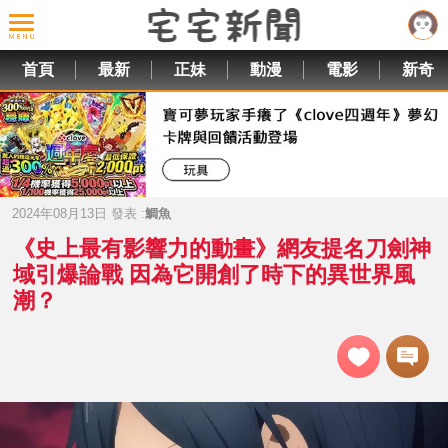
首頁
最新
正妹
動漫
電影
新奇
2024年08月13日 發表 :
鯛魚
《史上最有影響力的動畫》網友提名刀劍神
域引爆論戰 因為它開創了時下的異世界風
潮？