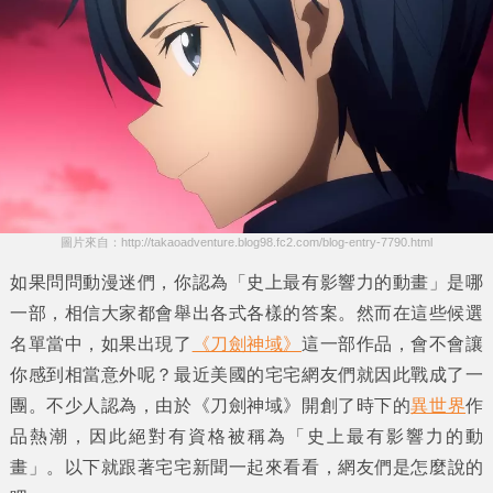
圖片來自：http://takaoadventure.blog98.fc2.com/blog-entry-7790.html
如果問問動漫迷們，你認為
「史上最有影響力的動畫」
是哪
一部，相信大家都會舉出各式各樣的答案。然而在這些候選
名單當中，如果出現了
《刀劍神域》
這一部作品，會不會讓
你感到相當意外呢？最近美國的宅宅網友們就因此戰成了一
團。不少人認為，由於
《刀劍神域》
開創了時下的
異世界
作
品熱潮，因此絕對有資格被稱為
「史上最有影響力的動
畫」
。以下就跟著
宅宅新聞
一起來看看，網友們是怎麼說的