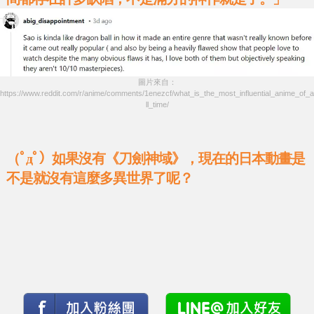
圖片來自：
https://www.reddit.com/r/anime/comments/1enezcf/what_is_the_most_influential_anime_of_a
ll_time/
（ﾟдﾟ）如果沒有《刀劍神域》，現在的日本動畫是
不是就沒有這麼多異世界了呢？