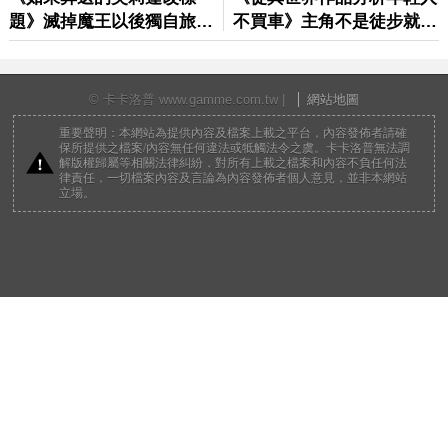
© 卡卡洛普 www.gamme.com.tw |
網站地圖
重要聲明：本網站為提供內容及檔案上載之平台，內容發佈者請確
保所提供之檔案/內容無任何違法或牴觸法令之虞。卡卡洛普無法調
解版權歸屬等相關法律糾紛，對所有上載之檔案和內容不負任何法
律責任，一切檔案內容及言論為內容發佈者個人意見，並非本網站
立場。