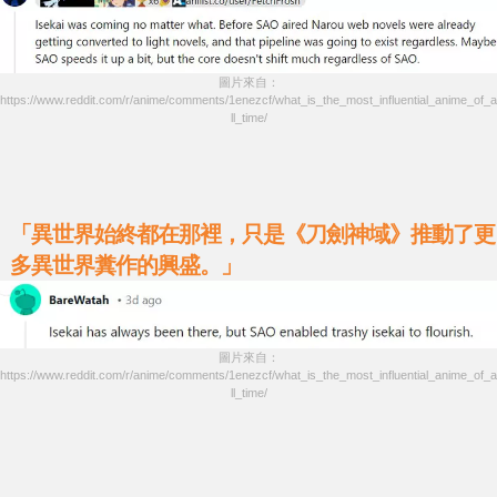
圖片來自：
https://www.reddit.com/r/anime/comments/1enezcf/what_is_the_most_influential_anime_of_a
ll_time/
「異世界始終都在那裡，只是《刀劍神域》推動了更
多異世界糞作的興盛。」
圖片來自：
https://www.reddit.com/r/anime/comments/1enezcf/what_is_the_most_influential_anime_of_a
ll_time/