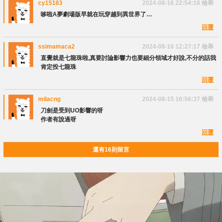
cy15183
2024-08-16 22:54:16
檢舉
哆啦A夢劇場版早就在玩穿越到異世界了…
回覆
ssimamaca2
2024-08-16 12:27:17
檢舉
直覺就是七龍珠啦,真要討論影響力也要細分領域才好說,不分的話我
肯定投七龍珠
回覆
milacng
2024-08-15 16:56:37
檢舉
刀劍是受到UO影響的呀
作者有說過呀
回覆
還有16則留言