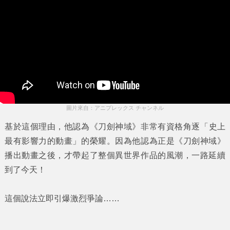
圖片來自：アニプレックス チャンネル
基於這個理由，他認為
《刀劍神域》
非常有資格角逐
「史上
最有影響力的動畫」
的榮耀。因為他認為正是
《刀劍神域》
播出動畫之後，才帶起了整個異世界作品的風潮，一路延續
到了今天！
這個說法立即引爆激烈爭論……