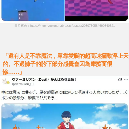
圖片來自：https://x.com/oolong_abraxas/status/2050760584690540621
「還有人是不靠魔法，單靠雙腳的超高速擺動浮上天
的。不過褲子的胯下部分感覺會因為摩擦而很
慘……」