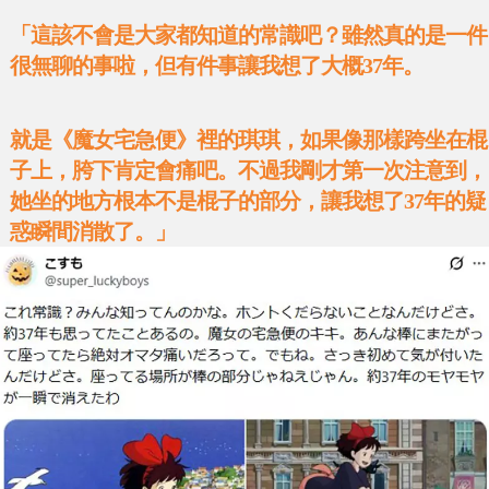
「這該不會是大家都知道的常識吧？雖然真的是一件
很無聊的事啦，但有件事讓我想了大概37年。
就是《魔女宅急便》裡的琪琪，如果像那樣跨坐在棍
子上，胯下肯定會痛吧。不過我剛才第一次注意到，
她坐的地方根本不是棍子的部分，讓我想了37年的疑
惑瞬間消散了。」