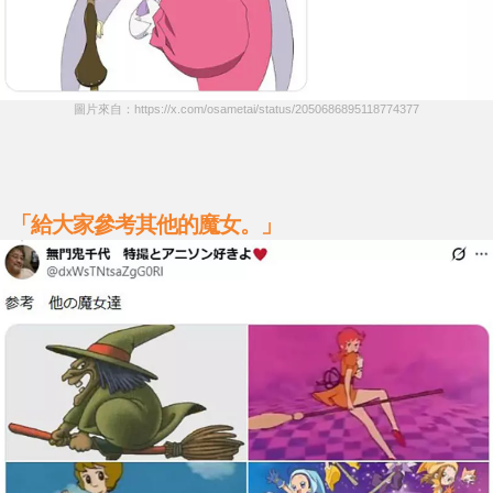
圖片來自：https://x.com/osametai/status/2050686895118774377
「給大家參考其他的魔女。」