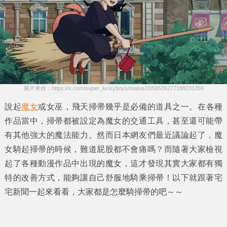
圖片來自：https://x.com/super_luckyboys/status/2050536277188231359
說起
魔女
或
女巫
，
飛天掃帚
幾乎是必備的道具之一。在各種
作品當中，掃帚都被設定為魔女的交通工具，甚至還可能帶
有其他強大的魔法能力。然而日本網友們最近議論起了，魔
女騎起掃帚的時候，難道屁股都不會痛嗎？而隨著大家檢視
起了各種動漫作品中出現的魔女，這才發現其實大家都有獨
特的改善方式，能夠讓自己舒服地騎乘掃帚！以下就跟著
宅
宅新聞
一起來看看，大家都是怎麼騎掃帚的吧～～