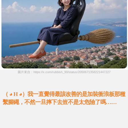
圖片來自：https://x.com/rubbish_90/status/2050671358221447227
（ ◕ H ◕）我一直覺得最該改善的是加裝衝浪板那種
繫腳繩，不然一旦摔下去豈不是太危險了嗎……