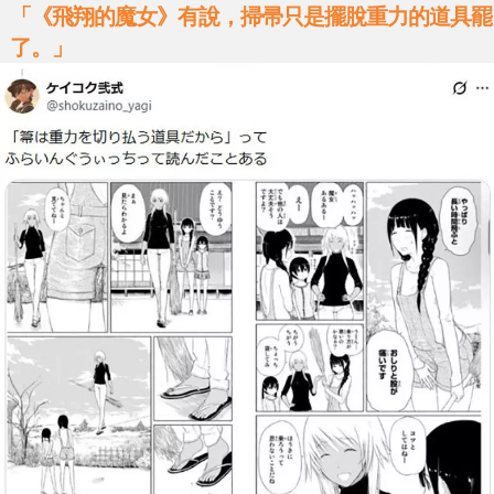
「《飛翔的魔女》有說，掃帚只是擺脫重力的道具罷
了。」