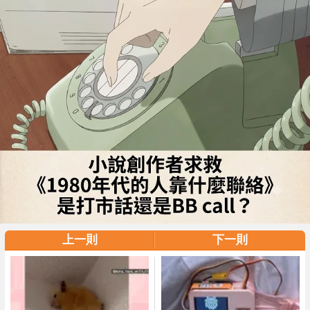
上一則
下一則