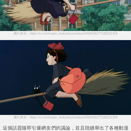
圖片來自：https://x.com/super_luckyboys/status/2050536277188231359
圖片來自：https://x.com/super_luckyboys/status/2050536277188231359
這個話題隨即引爆網友們的議論，並且陸續舉出了各種動漫